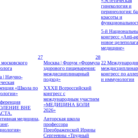
«Эстетическая
гинекология и
перинеология: ба
красоты и
функциональнос
5-й Национальн
конгресс «Anti-a
новое целеполаг
медицине»
27
28
 московского
Москва | Форум «Формула
22 Международн
толога
здорового пищеварения:
междисциплина
междисциплинарный
конгресс по алле
 | Научно-
подход»
и иммунологии
ческая
ренция «Школа по
XXXII Всероссийский
тологии»
конгресс с
международным участием
нференция
«МЕДИЦИНА БОЛИ
ОЛЕНИЕ ВНЕ
2026»
АСТА.
нтивная медицина,
Авторская школа
инг,
профессора
циология»
Преображенской Ирины
Сергеевны «Трудный