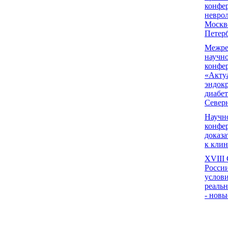
конфе
неврол
Москв
Петер
Межре
научно
конфе
«Акту
эндок
диабе
Север
Научн
конфе
доказ
к клин
XVIII 
Росси
услов
реальн
- нов