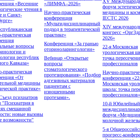
XV Международ
ренция «Весенние
«ЛИМФА–2026»
форум эстетичес
огические чтения в
Научно-практическая
медицины и косм
е и Санкт-
конференция
IECTC 2026
бурге»
«Мультидисциплинарный
XIV междунаро
спубликанская
подход в терапевтической
конгресс «ОргЗдр
-практическая
практике»
2026»
ренция
Конференция «За гранью
альные вопросы
22-я Московская
оториноларингологии»
ринологии и
урологическая шк
тологии республик
Вебинар «Открытые
точка пересечени
ного Кавказа»
вопросы
профессионалов
стоматологического
о-практическая
Научно-практиче
протезирования» «Подбор
ренция «От
конференция «22
адгезивных материалов
ательной медицины
Московская урол
пациентам с
ической практике»
школа: точка пер
изношенными
профессионалов
Съезд психиатров
протезами».
и "Психиатрия в
10-й Юбилейный
иях смешанной
междисциплина
ости: новые вызовы
форум «Медицин
ые возможности"
молочной желез
5-я Общероссийс
прогресс-конфер