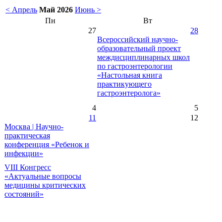
< Апрель
Май 2026
Июнь >
Пн
Вт
27
28
Всероссийский научно-
образовательный проект
междисциплинарных школ
по гастроэнтерологии
«Настольная книга
практикующего
гастроэнтеролога»
4
5
11
12
Москва | Научно-
практическая
конференция «Ребенок и
инфекции»
VIII Конгресс
«Актуальные вопросы
медицины критических
состояний»