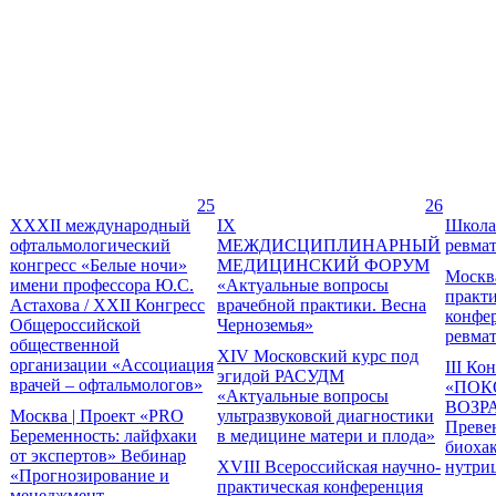
25
26
XXXII международный
IX
Школа
офтальмологический
МЕЖДИСЦИПЛИНАРНЫЙ
ревма
конгресс «Белые ночи»
МЕДИЦИНСКИЙ ФОРУМ
Москва
имени профессора Ю.С.
«Актуальные вопросы
практи
Астахова / XXII Конгресс
врачебной практики. Весна
конфе
Общероссийской
Черноземья»
ревма
общественной
XIV Московский курс под
организации «Ассоциация
III Ко
эгидой РАСУДМ
врачей – офтальмологов»
«ПОК
«Актуальные вопросы
ВОЗР
Москва | Проект «PRO
ультразвуковой диагностики
Преве
Беременность: лайфхаки
в медицине матери и плода»
биохак
от экспертов» Вебинар
XVIII Всероссийская научно-
нутри
«Прогнозирование и
практическая конференция
менеджмент