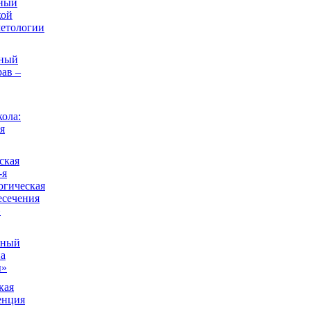
ный
кой
етологии
дный
ав –
ола:
я
ская
-я
огическая
есечения
»
рный
а
ы»
кая
енция