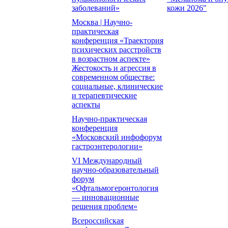
заболеваний»
кожи 2026"
Москва | Научно-
практическая
конференция «Траектория
психических расстройств
в возрастном аспекте»
Жестокость и агрессия в
современном обществе:
социальные, клинические
и терапевтические
аспекты
Научно-практическая
конференция
«Московский инфофорум
гастроэнтерологии»
VI Международный
научно-образовательный
форум
«Офтальмогеронтология
— инновационные
решения проблем»
Всероссийская