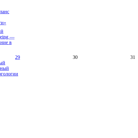
ланс
ти»
ый
geing —
ание в
29
30
31
ый
рный
ргологии