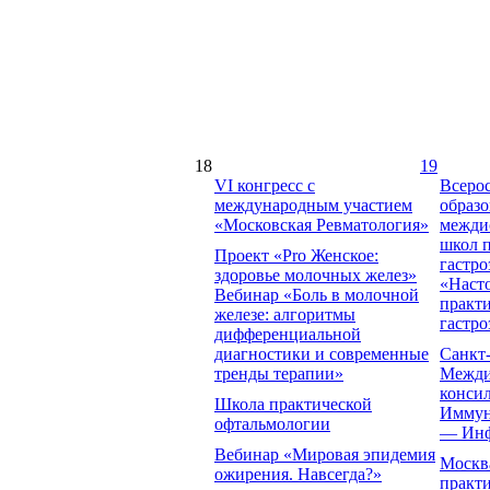
18
19
VI конгресс с
Всеро
международным участием
образ
«Московская Ревматология»
межди
школ 
Проект «Pro Женское:
гастр
здоровье молочных желез»
«Наст
Вебинар «Боль в молочной
практ
железе: алгоритмы
гастро
дифференциальной
диагностики и современные
Санкт-
тренды терапии»
Межди
конси
Школа практической
Иммун
офтальмологии
— Инф
Вебинар «Мировая эпидемия
Москва
ожирения. Навсегда?»
практи