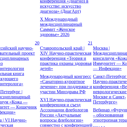
конференция «Диагноз в
искусстве: искусство
диагноза» (ДиагАрт)
X Международный
междисциплинарный
Саммит «Женское
здоровье» 2026
20
21
ссийский научно-
Ставропольский край |
Москва |
овательный проект
XIV Научно-практическая
Междисциплина
сциплинарных
конференция «Теория и
консилиум «Кож
по
практика охраны здоровья
Иммунитет — К
оэнтерологии
детей»
— Инфекции»
ольная книга
Международный конгресс
Санкт-Петербург 
икующего
«Санаторно-курортное
Научно-практиче
энтеролога»
лечение» при поддержке и
конференция «Ве
Петербург |
участии Минздрава РФ
неврологические
сциплинарный
Москве и Санкт-
XVI Научно-практическая
лиум «Кожа —
Петербурге»
конференция и съезд
итет — Кишечник
Ассоциации флебологов
Вебинар «Фурунк
екции»
России «Актуальные
– обоснованная
 | VI Научно-
вопросы флебологии»
этиотропная тер
ческая
совместно с конференцией