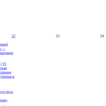
22
23
24
рный
а —
ишечник
| VI
ская
сенние
 чтения в
ул носа
апия»