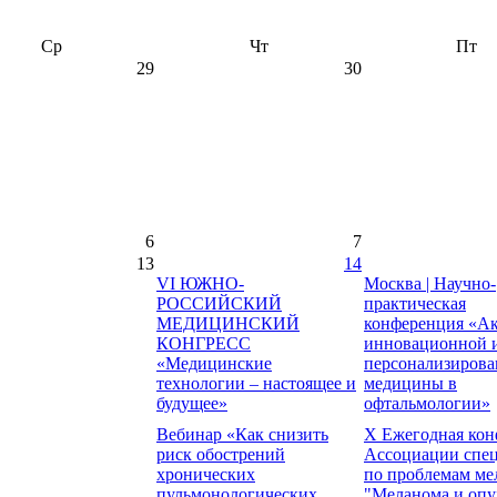
Ср
Чт
Пт
29
30
6
7
13
14
VI ЮЖНО-
Москва | Научно-
РОССИЙСКИЙ
практическая
МЕДИЦИНСКИЙ
конференция «А
КОНГРЕСС
инновационной 
«Медицинские
персонализиров
технологии – настоящее и
медицины в
будущее»
офтальмологии»
Вебинар «Как снизить
X Ежегодная кон
риск обострений
Ассоциации спе
хронических
по проблемам м
пульмонологических
"Меланома и опу