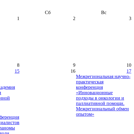
Сб
Вс
1
2
3
8
9
10
15
16
17
Межрегиональная научно-
практическая
кадемия
конференция
и
«Инновационные
анной
подходы в онкологии и
паллиативной помощи.
Межрегиональный обмен
опытом»
ференция
циалистов
еланомы
холи