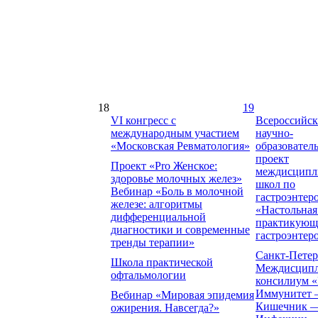
18
19
VI конгресс с
Всероссийс
международным участием
научно-
«Московская Ревматология»
образовател
проект
Проект «Pro Женское:
междисципл
здоровье молочных желез»
школ по
Вебинар «Боль в молочной
гастроэнтер
железе: алгоритмы
«Настольная
дифференциальной
практикующ
диагностики и современные
гастроэнтер
тренды терапии»
Санкт-Петер
Школа практической
Междисцип
офтальмологии
консилиум 
Иммунитет
Вебинар «Мировая эпидемия
Кишечник 
ожирения. Навсегда?»