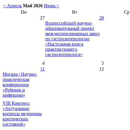
< Апрель
Май 2026
Июнь >
Пн
Вт
Ср
27
28
Всероссийский научно-
образовательный проект
междисциплинарных школ
по гастроэнтерологии
«Настольная книга
практикующего
гастроэнтеролога»
4
5
11
12
Москва | Научно-
практическая
конференция
«Ребенок и
инфекции»
VIII Конгресс
«Актуальные
вопросы медицины
критических
состояний»