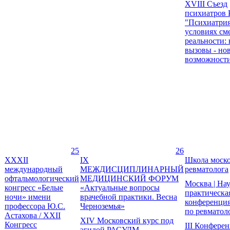
XVIII Съезд
психиатров 
"Психиатрия
условиях с
реальности:
вызовы - но
возможност
25
26
XXXII
IX
Школа моско
международный
МЕЖДИСЦИПЛИНАРНЫЙ
ревматолога
офтальмологический
МЕДИЦИНСКИЙ ФОРУМ
Москва | На
конгресс «Белые
«Актуальные вопросы
практическа
ночи» имени
врачебной практики. Весна
конференци
профессора Ю.С.
Черноземья»
по ревматол
Астахова / XXII
XIV Московский курс под
Конгресс
III Конфере
эгидой РАСУДМ