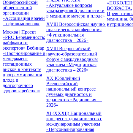
Общероссийской
«ПОКОЛЕН
«Актуальные вопросы
общественной
ВОЗРАСТА.
ультразвуковой диагностики
организации
Превентивн
в медицине матери и плода»
«Ассоциация врачей
медицина, б
– офтальмологов»
XVIII Всероссийская научно-
нутрициоло
практическая конференция
Москва | Проект
«Функциональная
«PRO Беременность:
диагностика – 2026»
лайфхаки от
экспертов» Вебинар
XVIII Всероссийский
«Прогнозирование и
научно-образовательный
менеджмент
форум с международным
гестационных
участием «Медицинская
рисков в контексте
диагностика – 2026»
программирования
XX Юбилейный
плода и
Всероссийский
долгосрочного
национальный конгресс
здоровья ребенка»
лучевых диагностов и
терапевтов «Радиология —
2026»
XI (XXXII) Национальный
конгресс эндокринологов с
международным участием
«Персонализированная