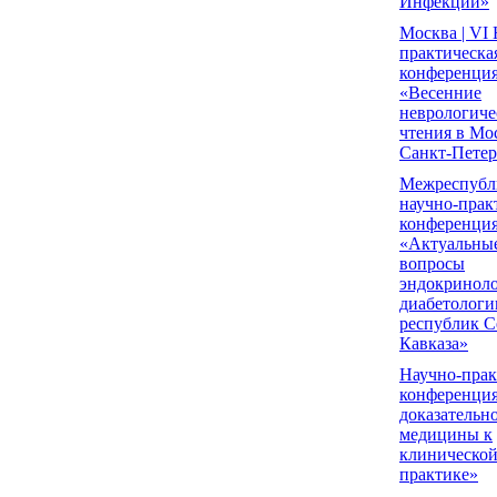
Инфекции»
Москва | VI
практическа
конференци
«Весенние
неврологиче
чтения в Мо
Санкт-Петер
Межреспубл
научно-прак
конференци
«Актуальны
вопросы
эндокриноло
диабетологи
республик С
Кавказа»
Научно-прак
конференци
доказательн
медицины к
клиническо
практике»