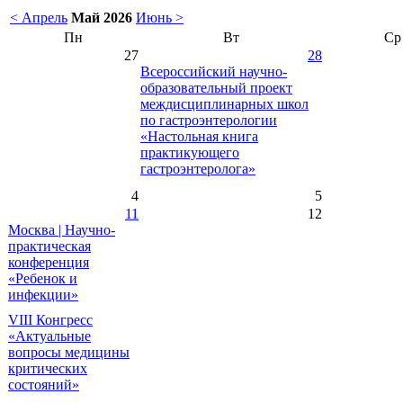
< Апрель
Май 2026
Июнь >
Пн
Вт
Ср
27
28
Всероссийский научно-
образовательный проект
междисциплинарных школ
по гастроэнтерологии
«Настольная книга
практикующего
гастроэнтеролога»
4
5
11
12
Москва | Научно-
практическая
конференция
«Ребенок и
инфекции»
VIII Конгресс
«Актуальные
вопросы медицины
критических
состояний»