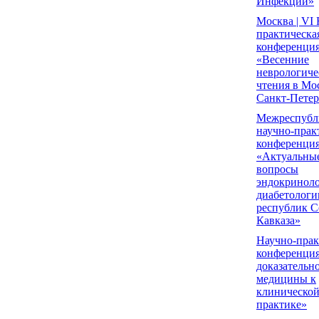
Инфекции»
Москва | VI
практическа
конференци
«Весенние
неврологиче
чтения в Мо
Санкт-Петер
Межреспубл
научно-прак
конференци
«Актуальны
вопросы
эндокриноло
диабетологи
республик С
Кавказа»
Научно-прак
конференци
доказательн
медицины к
клиническо
практике»