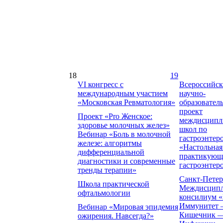
18
19
VI конгресс с
Всероссийс
международным участием
научно-
«Московская Ревматология»
образовател
проект
Проект «Pro Женское:
междисципл
здоровье молочных желез»
школ по
Вебинар «Боль в молочной
гастроэнтер
железе: алгоритмы
«Настольная
дифференциальной
практикующ
диагностики и современные
гастроэнтер
тренды терапии»
Санкт-Петер
Школа практической
Междисцип
офтальмологии
консилиум 
Иммунитет
Вебинар «Мировая эпидемия
Кишечник 
ожирения. Навсегда?»