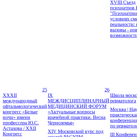
XVIII Съезд
психиатров 
"Психиатрия
условиях с
реальности:
вызовы - но
возможност
25
26
XXXII
IX
Школа моско
международный
МЕЖДИСЦИПЛИНАРНЫЙ
ревматолога
офтальмологический
МЕДИЦИНСКИЙ ФОРУМ
Москва | На
конгресс «Белые
«Актуальные вопросы
практическа
ночи» имени
врачебной практики. Весна
конференци
профессора Ю.С.
Черноземья»
по ревматол
Астахова / XXII
XIV Московский курс под
Конгресс
III Конфере
эгидой РАСУДМ