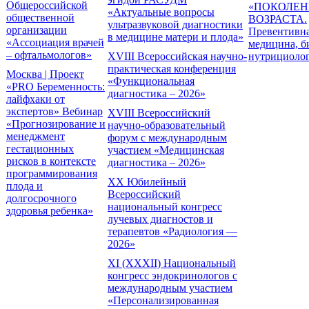
Общероссийской
«ПОКОЛЕН
«Актуальные вопросы
общественной
ВОЗРАСТА.
ультразвуковой диагностики
организации
Превентивн
в медицине матери и плода»
«Ассоциация врачей
медицина, б
– офтальмологов»
XVIII Всероссийская научно-
нутрициоло
практическая конференция
Москва | Проект
«Функциональная
«PRO Беременность:
диагностика – 2026»
лайфхаки от
экспертов» Вебинар
XVIII Всероссийский
«Прогнозирование и
научно-образовательный
менеджмент
форум с международным
гестационных
участием «Медицинская
рисков в контексте
диагностика – 2026»
программирования
XX Юбилейный
плода и
Всероссийский
долгосрочного
национальный конгресс
здоровья ребенка»
лучевых диагностов и
терапевтов «Радиология —
2026»
XI (XXXII) Национальный
конгресс эндокринологов с
международным участием
«Персонализированная