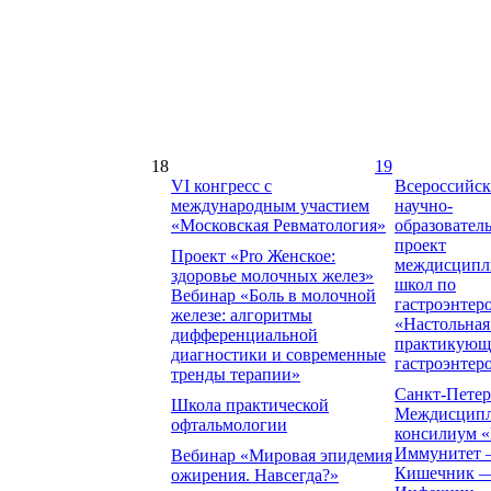
18
19
VI конгресс с
Всероссийс
международным участием
научно-
«Московская Ревматология»
образовател
проект
Проект «Pro Женское:
междисципл
здоровье молочных желез»
школ по
Вебинар «Боль в молочной
гастроэнтер
железе: алгоритмы
«Настольная
дифференциальной
практикующ
диагностики и современные
гастроэнтер
тренды терапии»
Санкт-Петер
Школа практической
Междисцип
офтальмологии
консилиум 
Иммунитет
Вебинар «Мировая эпидемия
Кишечник 
ожирения. Навсегда?»