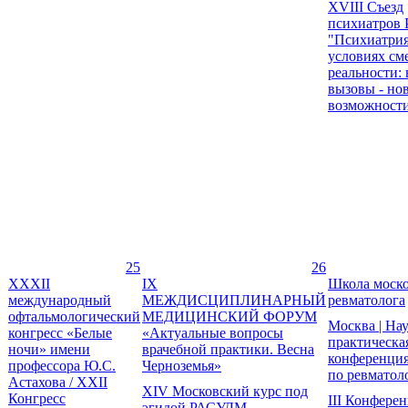
XVIII Съезд
психиатров 
"Психиатрия
условиях с
реальности:
вызовы - но
возможност
25
26
XXXII
IX
Школа моско
международный
МЕЖДИСЦИПЛИНАРНЫЙ
ревматолога
офтальмологический
МЕДИЦИНСКИЙ ФОРУМ
Москва | На
конгресс «Белые
«Актуальные вопросы
практическа
ночи» имени
врачебной практики. Весна
конференци
профессора Ю.С.
Черноземья»
по ревматол
Астахова / XXII
XIV Московский курс под
Конгресс
III Конфере
эгидой РАСУДМ