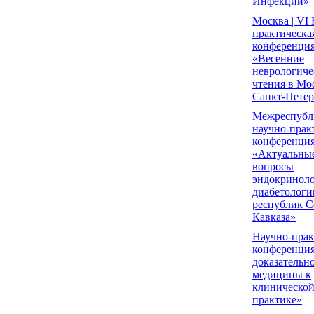
Инфекции»
Москва | VI
практическа
конференци
«Весенние
неврологиче
чтения в Мо
Санкт-Петер
Межреспубл
научно-прак
конференци
«Актуальны
вопросы
эндокриноло
диабетологи
республик С
Кавказа»
Научно-прак
конференци
доказательн
медицины к
клиническо
практике»