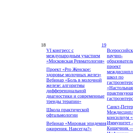
18
19
VI конгресс с
Всероссийс
международным участием
научно-
«Московская Ревматология»
образовател
проект
Проект «Pro Женское:
междисципл
здоровье молочных желез»
школ по
Вебинар «Боль в молочной
гастроэнтер
железе: алгоритмы
«Настольная
дифференциальной
практикующ
диагностики и современные
гастроэнтер
тренды терапии»
Санкт-Петер
Школа практической
Междисцип
офтальмологии
консилиум 
Иммунитет
Вебинар «Мировая эпидемия
Кишечник 
ожирения. Навсегда?»