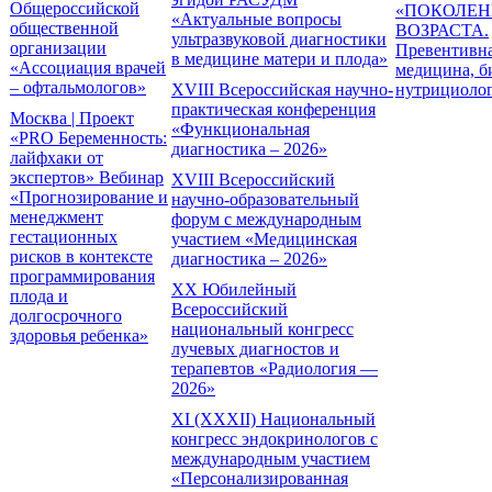
Общероссийской
«ПОКОЛЕН
«Актуальные вопросы
общественной
ВОЗРАСТА.
ультразвуковой диагностики
организации
Превентивн
в медицине матери и плода»
«Ассоциация врачей
медицина, б
– офтальмологов»
XVIII Всероссийская научно-
нутрициоло
практическая конференция
Москва | Проект
«Функциональная
«PRO Беременность:
диагностика – 2026»
лайфхаки от
экспертов» Вебинар
XVIII Всероссийский
«Прогнозирование и
научно-образовательный
менеджмент
форум с международным
гестационных
участием «Медицинская
рисков в контексте
диагностика – 2026»
программирования
XX Юбилейный
плода и
Всероссийский
долгосрочного
национальный конгресс
здоровья ребенка»
лучевых диагностов и
терапевтов «Радиология —
2026»
XI (XXXII) Национальный
конгресс эндокринологов с
международным участием
«Персонализированная