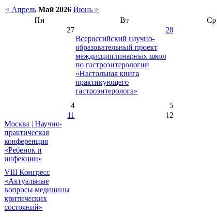
< Апрель
Май 2026
Июнь >
Пн
Вт
Ср
27
28
Всероссийский научно-
образовательный проект
междисциплинарных школ
по гастроэнтерологии
«Настольная книга
практикующего
гастроэнтеролога»
4
5
11
12
Москва | Научно-
практическая
конференция
«Ребенок и
инфекции»
VIII Конгресс
«Актуальные
вопросы медицины
критических
состояний»