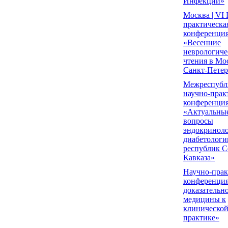
Инфекции»
Москва | VI
практическа
конференци
«Весенние
неврологиче
чтения в Мо
Санкт-Петер
Межреспубл
научно-прак
конференци
«Актуальны
вопросы
эндокриноло
диабетологи
республик С
Кавказа»
Научно-прак
конференци
доказательн
медицины к
клиническо
практике»