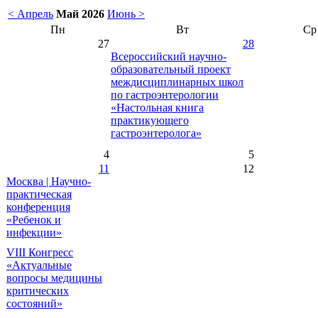
< Апрель
Май 2026
Июнь >
Пн
Вт
Ср
27
28
Всероссийский научно-
образовательный проект
междисциплинарных школ
по гастроэнтерологии
«Настольная книга
практикующего
гастроэнтеролога»
4
5
11
12
Москва | Научно-
практическая
конференция
«Ребенок и
инфекции»
VIII Конгресс
«Актуальные
вопросы медицины
критических
состояний»