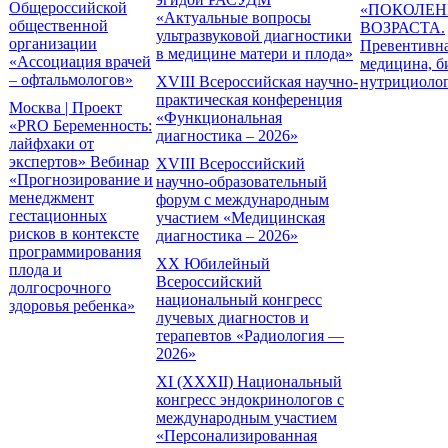
Общероссийской
«ПОКОЛЕН
«Актуальные вопросы
общественной
ВОЗРАСТА.
ультразвуковой диагностики
организации
Превентивн
в медицине матери и плода»
«Ассоциация врачей
медицина, б
– офтальмологов»
XVIII Всероссийская научно-
нутрициоло
практическая конференция
Москва | Проект
«Функциональная
«PRO Беременность:
диагностика – 2026»
лайфхаки от
экспертов» Вебинар
XVIII Всероссийский
«Прогнозирование и
научно-образовательный
менеджмент
форум с международным
гестационных
участием «Медицинская
рисков в контексте
диагностика – 2026»
программирования
XX Юбилейный
плода и
Всероссийский
долгосрочного
национальный конгресс
здоровья ребенка»
лучевых диагностов и
терапевтов «Радиология —
2026»
XI (XXXII) Национальный
конгресс эндокринологов с
международным участием
«Персонализированная