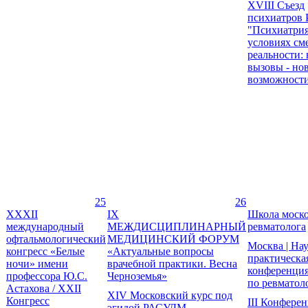
XVIII Съезд
психиатров 
"Психиатрия
условиях с
реальности:
вызовы - но
возможност
25
26
XXXII
IX
Школа моско
международный
МЕЖДИСЦИПЛИНАРНЫЙ
ревматолога
офтальмологический
МЕДИЦИНСКИЙ ФОРУМ
Москва | На
конгресс «Белые
«Актуальные вопросы
практическа
ночи» имени
врачебной практики. Весна
конференци
профессора Ю.С.
Черноземья»
по ревматол
Астахова / XXII
XIV Московский курс под
Конгресс
III Конфере
эгидой РАСУДМ