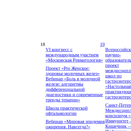
18
19
VI конгресс с
Всероссийс
международным участием
научно-
«Московская Ревматология»
образовател
проект
Проект «Pro Женское:
междисципл
здоровье молочных желез»
школ по
Вебинар «Боль в молочной
гастроэнтер
железе: алгоритмы
«Настольная
дифференциальной
практикующ
диагностики и современные
гастроэнтер
тренды терапии»
Санкт-Петер
Школа практической
Междисцип
офтальмологии
консилиум 
Иммунитет
Вебинар «Мировая эпидемия
Кишечник 
ожирения. Навсегда?»