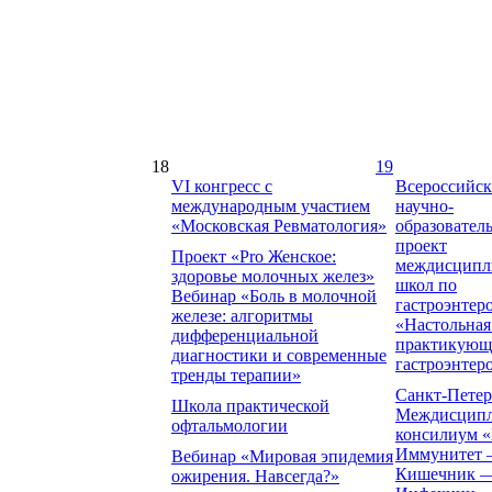
18
19
VI конгресс с
Всероссийс
международным участием
научно-
«Московская Ревматология»
образовател
проект
Проект «Pro Женское:
междисципл
здоровье молочных желез»
школ по
Вебинар «Боль в молочной
гастроэнтер
железе: алгоритмы
«Настольная
дифференциальной
практикующ
диагностики и современные
гастроэнтер
тренды терапии»
Санкт-Петер
Школа практической
Междисцип
офтальмологии
консилиум 
Иммунитет
Вебинар «Мировая эпидемия
Кишечник 
ожирения. Навсегда?»