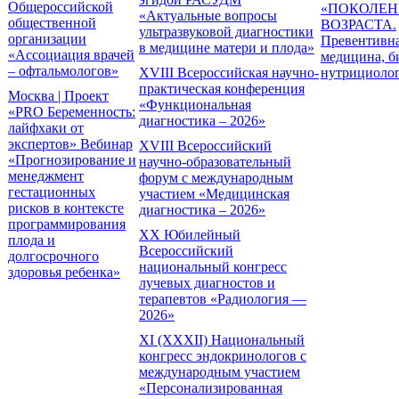
Общероссийской
«ПОКОЛЕН
«Актуальные вопросы
общественной
ВОЗРАСТА.
ультразвуковой диагностики
организации
Превентивн
в медицине матери и плода»
«Ассоциация врачей
медицина, б
– офтальмологов»
XVIII Всероссийская научно-
нутрициоло
практическая конференция
Москва | Проект
«Функциональная
«PRO Беременность:
диагностика – 2026»
лайфхаки от
экспертов» Вебинар
XVIII Всероссийский
«Прогнозирование и
научно-образовательный
менеджмент
форум с международным
гестационных
участием «Медицинская
рисков в контексте
диагностика – 2026»
программирования
XX Юбилейный
плода и
Всероссийский
долгосрочного
национальный конгресс
здоровья ребенка»
лучевых диагностов и
терапевтов «Радиология —
2026»
XI (XXXII) Национальный
конгресс эндокринологов с
международным участием
«Персонализированная