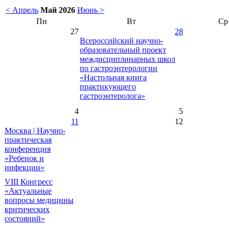
< Апрель
Май 2026
Июнь >
Пн
Вт
Ср
27
28
Всероссийский научно-
образовательный проект
междисциплинарных школ
по гастроэнтерологии
«Настольная книга
практикующего
гастроэнтеролога»
4
5
11
12
Москва | Научно-
практическая
конференция
«Ребенок и
инфекции»
VIII Конгресс
«Актуальные
вопросы медицины
критических
состояний»