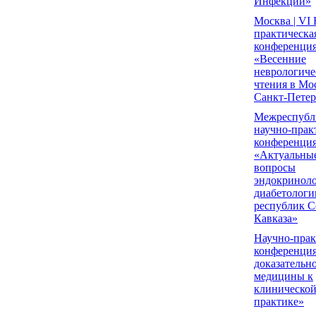
Инфекции»
Москва | VI
практическа
конференци
«Весенние
неврологиче
чтения в Мо
Санкт-Петер
Межреспубл
научно-прак
конференци
«Актуальны
вопросы
эндокриноло
диабетологи
республик С
Кавказа»
Научно-прак
конференци
доказательн
медицины к
клиническо
практике»