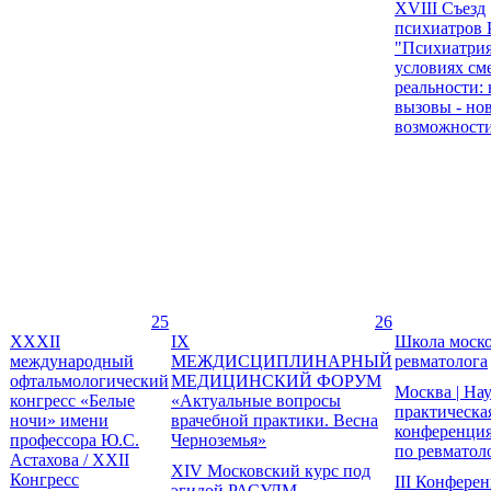
XVIII Съезд
психиатров 
"Психиатрия
условиях с
реальности:
вызовы - но
возможност
25
26
XXXII
IX
Школа моско
международный
МЕЖДИСЦИПЛИНАРНЫЙ
ревматолога
офтальмологический
МЕДИЦИНСКИЙ ФОРУМ
Москва | На
конгресс «Белые
«Актуальные вопросы
практическа
ночи» имени
врачебной практики. Весна
конференци
профессора Ю.С.
Черноземья»
по ревматол
Астахова / XXII
XIV Московский курс под
Конгресс
III Конфере
эгидой РАСУДМ