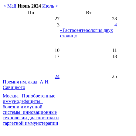
< Май
Июнь 2024
Июль >
Пн
Вт
27
28
3
4
«Гастроэнтерология двух
столиц»
10
11
17
18
24
25
Премия им. акад. А.И.
Савицкого
Москва | Приобретенные
иммунодефициты -
болезни иммунной
системы: инновационные
технологии диагностики и
таргетной иммунотерапии