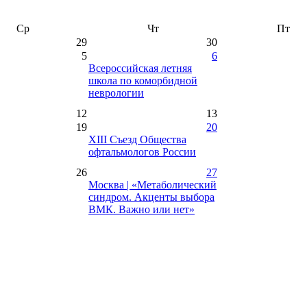
Ср
Чт
Пт
29
30
5
6
Всероссийская летняя
школа по коморбидной
неврологии
12
13
19
20
XIII Съезд Общества
офтальмологов России
26
27
Москва | «Метаболический
синдром. Акценты выбора
ВМК. Важно или нет»