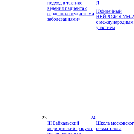
подход в тактике
Я
ведения пациента с
Юбилейный
сердечно-сосудистыми
НЕЙРОФОРУМ-2
заболеваниями»
с международным
участием
23
24
III Байкальский
Школа московско
медицинский форум с
ревматолога
международным