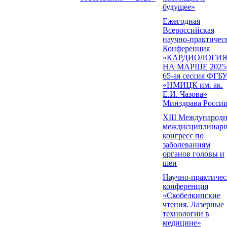
будущее»
Ежегодная
Всероссийская
научно-практичес
Конференция
«КАРДИОЛОГИ
НА МАРШЕ 2025
65-ая сессия ФГБ
«НМИЦК им. ак.
Е.И. Чазова»
Минздрава Росси
XIII Международ
междисциплинар
конгресс по
заболеваниям
органов головы и
шеи
Научно-практичес
конференция
«Скобелкинские
чтения. Лазерные
технологии в
медицине»