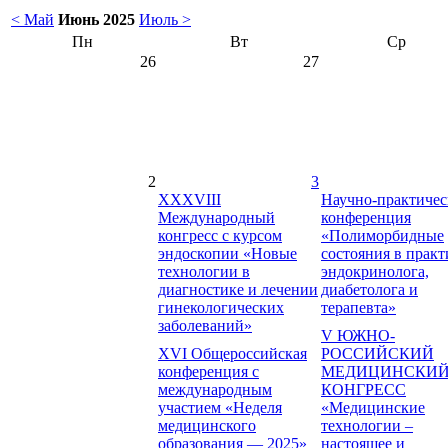
< Май
Июнь 2025
Июль >
Пн
Вт
Ср
26
27
2
3
XXXVIII
Научно-практичес
Международный
конференция
конгресс с курсом
«Полиморбидные
эндоскопии «Новые
состояния в практ
технологии в
эндокринолога,
диагностике и лечении
диабетолога и
гинекологических
терапевта»
заболеваний»
V ЮЖНО-
XVI Общероссийская
РОССИЙСКИЙ
конференция с
МЕДИЦИНСКИ
международным
КОНГРЕСС
участием «Неделя
«Медицинские
медицинского
технологии –
образования — 2025»
настоящее и