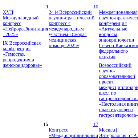
9
10
XVII
24-й Всероссийский
Межрегиональная
Международный
научно-практический
научно-практичес
конгресс
конгресс с
конференция
«Нейрореабилитация
международным
«Актуальные
- 2025»
участием «Скорая
вопросы
медицинская
эндокринологии
IX Всероссийская
помощь-2025»
Северо-Кавказско
конференция
федерального
«Гемостаз,
округа»
репродукция и
женское здоровье»
Всероссийский
научно-
образовательный
проект
междисциплинар
школ по
гастроэнтерологи
«Настольная книг
практикующего
гастроэнтеролога
16
17
Конгресс
Москва |
«Междисциплинарный
Энтерология от А