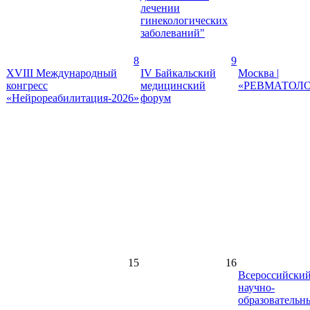
лечении
гинекологических
заболеваний"
8
9
XVIII Международный
IV Байкальский
Москва |
конгресс
медицинский
«РЕВМАТОЛО
«Нейрореабилитация-2026»
форум
15
16
Всероссийски
научно-
образовательн