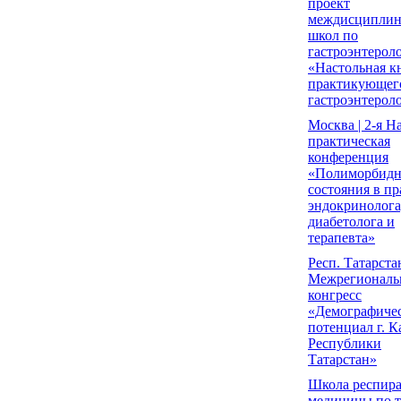
проект
междисципли
школ по
гастроэнтерол
«Настольная к
практикующег
гастроэнтерол
Москва | 2-я Н
практическая
конференция
«Полиморбид
состояния в пр
эндокринолога
диабетолога и
терапевта»
Респ. Татарстан 
Межрегионал
конгресс
«Демографиче
потенциал г. К
Республики
Татарстан»
Школа респир
медицины по т