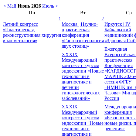
< Май
Июнь 2026
Июль >
Пн
Вт
Ср
1
2
Летний конгресс
Москва | Научно-
Иркутск | IV
«Пластическая,
практическая
Байкальский
реконструктивная хирургия
конференция
медицинский 
и косметология»
«Гастроэнтерология
«Здоровая Сиб
двух столиц»
Ежегодная
XXXIX
Всероссийская
Международный
практическая
конгресс с курсом
Конференция
эндоскопии «Новые
«КАРДИОЛОГ
технологии в
МАРШЕ 2026» 
диагностике и
сессия ФГБУ
лечении
«НМИЦК им. а
гинекологических
Чазова» Минзд
заболеваний»
России
XXXIХ
Международна
Международный
конференция
конгресс с курсом
«Безопасность
эндоскопии "Новые
новые риски, 
технологии в
решения»
диагностике и