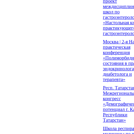
проект
междисципли
школ по
гастроэнтерол
«Настольная к
практикующег
гастроэнтерол
Москва | 2-я Н
практическая
конференция
«Полиморбид
состояния в пр
эндокринолога
диабетолога и
терапевта»
Респ. Татарстан 
Межрегионал
конгресс
«Демографиче
потенциал г. К
Республики
Татарстан»
Школа респир
медицины по т