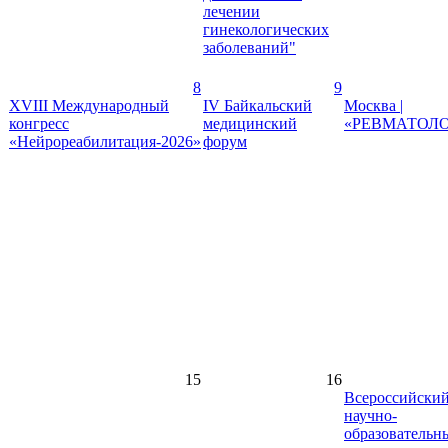
лечении
гинекологических
заболеваний"
8
9
XVIII Международный
IV Байкальский
Москва |
конгресс
медицинский
«РЕВМАТОЛО
«Нейрореабилитация-2026»
форум
15
16
Всероссийски
научно-
образовательн