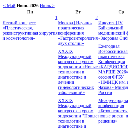
< Май
Июнь 2026
Июль >
Пн
Вт
Ср
1
2
Летний конгресс
Москва | Научно-
Иркутск | IV
«Пластическая,
практическая
Байкальский
реконструктивная хирургия
конференция
медицинский 
и косметология»
«Гастроэнтерология
«Здоровая Сиб
двух столиц»
Ежегодная
XXXIX
Всероссийская
Международный
практическая
конгресс с курсом
Конференция
эндоскопии «Новые
«КАРДИОЛОГ
технологии в
МАРШЕ 2026» 
диагностике и
сессия ФГБУ
лечении
«НМИЦК им. а
гинекологических
Чазова» Минзд
заболеваний»
России
XXXIХ
Международна
Международный
конференция
конгресс с курсом
«Безопасность
эндоскопии "Новые
новые риски, 
технологии в
решения»
диагностике и