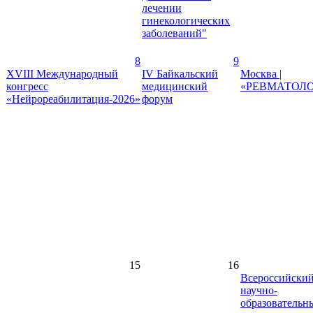
лечении
гинекологических
заболеваний"
8
9
XVIII Международный
IV Байкальский
Москва |
конгресс
медицинский
«РЕВМАТОЛО
«Нейрореабилитация-2026»
форум
15
16
Всероссийски
научно-
образовательн