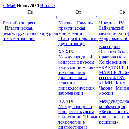
< Май
Июнь 2026
Июль >
Пн
Вт
Ср
1
2
Летний конгресс
Москва | Научно-
Иркутск | IV
«Пластическая,
практическая
Байкальский
реконструктивная хирургия
конференция
медицинский 
и косметология»
«Гастроэнтерология
«Здоровая Сиб
двух столиц»
Ежегодная
XXXIX
Всероссийская
Международный
практическая
конгресс с курсом
Конференция
эндоскопии «Новые
«КАРДИОЛОГ
технологии в
МАРШЕ 2026» 
диагностике и
сессия ФГБУ
лечении
«НМИЦК им. а
гинекологических
Чазова» Минзд
заболеваний»
России
XXXIХ
Международна
Международный
конференция
конгресс с курсом
«Безопасность
эндоскопии "Новые
новые риски, 
технологии в
решения»
диагностике и