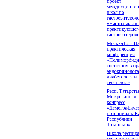
проект
междисципли
школ по
гастроэнтерол
«Настольная к
практикующег
гастроэнтерол
Москва | 2-я Н
практическая
конференция
«Полиморбид
состояния в пр
эндокринолога
диабетолога и
терапевта»
Респ. Татарстан 
Межрегионал
конгресс
«Демографиче
потенциал г. К
Республики
Татарстан»
Школа респир
медицины по т