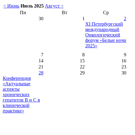
< Июнь
Июль 2025
Август >
Пн
Вт
Ср
30
1
2
XI Петербургский
международный
Онкологический
форум «Белые ночи
2025»
7
8
9
14
15
16
21
22
23
28
29
30
Конференция
«Актуальные
аспекты
хронических
гепатитов В и С в
клинической
практике»