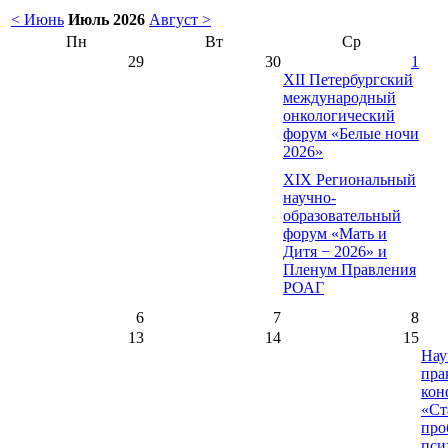
< Июнь
Июль 2026
Август >
Пн
Вт
Ср
29
30
1
XII Петербургский
международный
онкологический
форум «Белые ночи
2026»
XIX Региональный
научно-
образовательный
форум «Мать и
Дитя − 2026» и
Пленум Правления
РОАГ
6
7
8
13
14
15
Нау
пра
кон
«Ст
про
пси