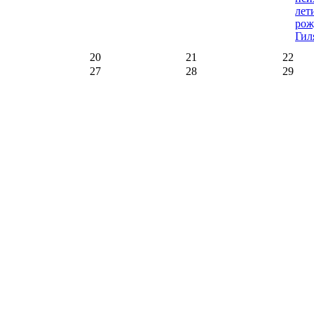
лет
рож
Гил
20
21
22
27
28
29