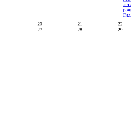
лет
рож
Гил
20
21
22
27
28
29