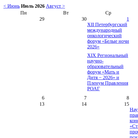
< Июнь
Июль 2026
Август >
Пн
Вт
Ср
29
30
1
XII Петербургский
международный
онкологический
форум «Белые ночи
2026»
XIX Региональный
научно-
образовательный
форум «Мать и
Дитя − 2026» и
Пленум Правления
РОАГ
6
7
8
13
14
15
Нау
пра
кон
«Ст
про
пси