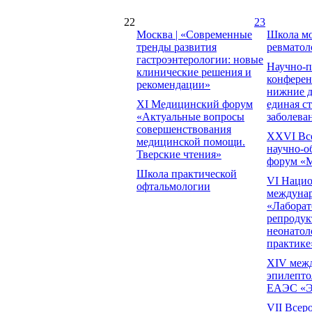
22
23
Москва | «Современные
Школа мо
тренды развития
ревматол
гастроэнтерологии: новые
Научно-п
клинические решения и
конферен
рекомендации»
нижние д
XI Медицинский форум
единая с
«Актуальные вопросы
заболева
совершенствования
XXVI Вс
медицинской помощи.
научно-о
Тверские чтения»
форум «М
Школа практической
VI Нацио
офтальмологии
междуна
«Лаборат
репродук
неонатол
практике
XIV меж
эпилепто
ЕАЭС «Э
VII Всер