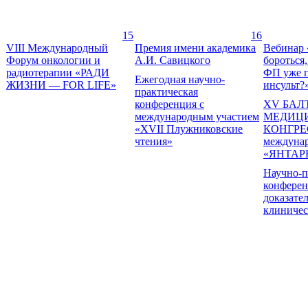
15
16
VIII Международный
Премия имени академика
Вебинар 
Форум онкологии и
А.И. Савицкого
бороться,
радиотерапии «РАДИ
ФП уже 
Ежегодная научно-
ЖИЗНИ — FOR LIFE»
инсульт?
практическая
конференция с
XV БАЛ
международным участием
МЕДИЦ
«XVII Плужниковские
КОНГРЕ
чтения»
междуна
«ЯНТАР
Научно-п
конферен
доказате
клиничес