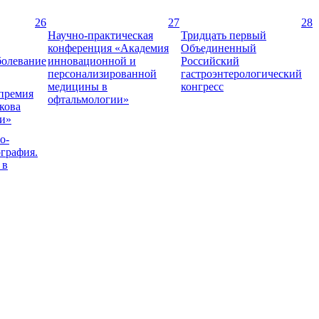
26
27
28
Научно-практическая
Тридцать первый
конференция «Академия
Объединенный
болевание
инновационной и
Российский
персонализированной
гастроэнтерологический
медицины в
конгресс
 премия
офтальмологии»
кова
и»
о-
ография.
 в