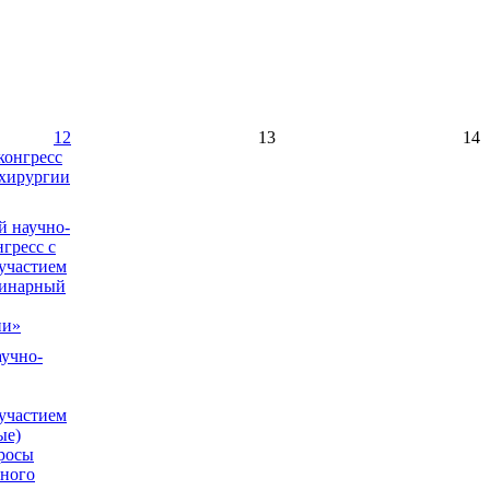
12
13
14
конгресс
 хирургии
й научно-
гресс с
участием
инарный
ии»
аучно-
участием
ые)
просы
ного