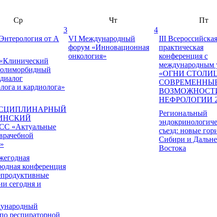
Ср
Чт
Пт
3
4
 Энтерология от А
VI Международный
III Всероссийска
форум «Инновационная
практическая
онкология»
конференция с
 «Клинический
международным 
Полиморбидный
«ОГНИ СТОЛИ
 диалог
СОВРЕМЕННЫ
лога и кардиолога»
ВОЗМОЖНОСТ
НЕФРОЛОГИИ 2
СЦИПЛИНАРНЫЙ
Региональный
ИНСКИЙ
эндокринологич
С «Актуальные
съезд: новые гор
врачебной
Сибири и Дальне
»
Востока
егодная
одная конференция
епродуктивные
ии сегодня и
дународный
 по респираторной