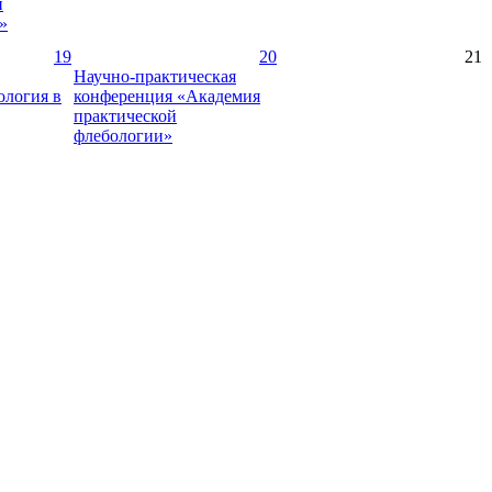
и
»
19
20
21
Научно-практическая
ология в
конференция «Академия
практической
флебологии»