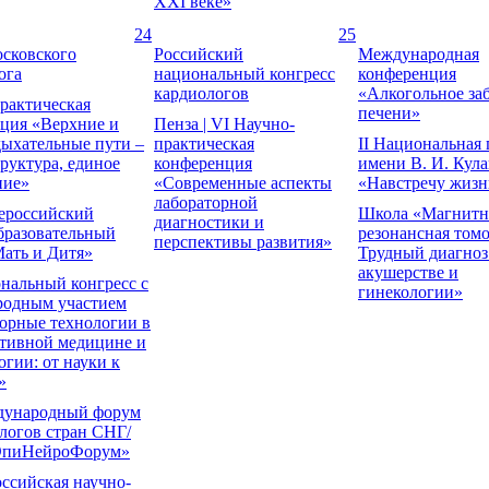
XXI веке»
24
25
сковского
Российский
Международная
ога
национальный конгресс
конференция
кардиологов
«Алкогольное за
рактическая
печени»
ция «Верхние и
Пенза | VI Научно-
ыхательные пути –
практическая
II Национальная
труктура, единое
конференция
имени В. И. Кула
ние»
«Современные аспекты
«Навстречу жизн
лабораторной
ероссийский
Школа «Магнитн
диагностики и
бразовательный
резонансная том
перспективы развития»
ать и Дитя»
Трудный диагноз
акушерстве и
нальный конгресс с
гинекологии»
родным участием
орные технологии в
тивной медицине и
огии: от науки к
»
дународный форум
логов стран СНГ/
пиНейроФорум»
оссийская научно-