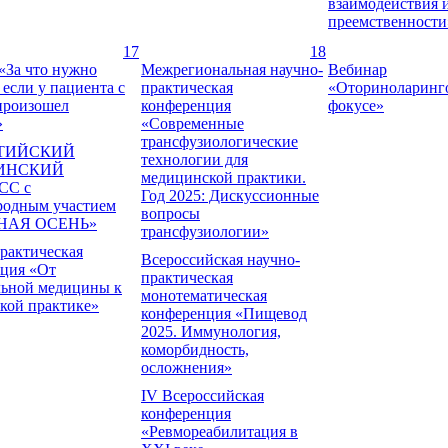
взаимодействия 
преемственности
17
18
«За что нужно
Межрегиональная научно-
Вебинар
 если у пациента с
практическая
«Оториноларинг
произошел
конференция
фокусе»
»
«Современные
трансфузиологические
ТИЙСКИЙ
технологии для
ИНСКИЙ
медицинской практики.
СС с
Год 2025: Дискуссионные
родным участием
вопросы
НАЯ ОСЕНЬ»
трансфузиологии»
рактическая
Всероссийская научно-
ция «От
практическая
льной медицины к
монотематическая
кой практике»
конференция «Пищевод
2025. Иммунология,
коморбидность,
осложнения»
IV Всероссийская
конференция
«Ревмореабилитация в