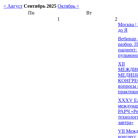
< Август
Сентябрь 2025
Октябрь >
Пн
Вт
1
2
Москва |
до Я
Вебинар
разбор. 
пациент:
пульмоно
ХII
МЕЖДИ
МЕДИЦ
КОНГРЕС
вопросы 
практики
XXXV Еж
междунар
РАРЧ «Р
технолог
завтра»
VII Меж
конгресс