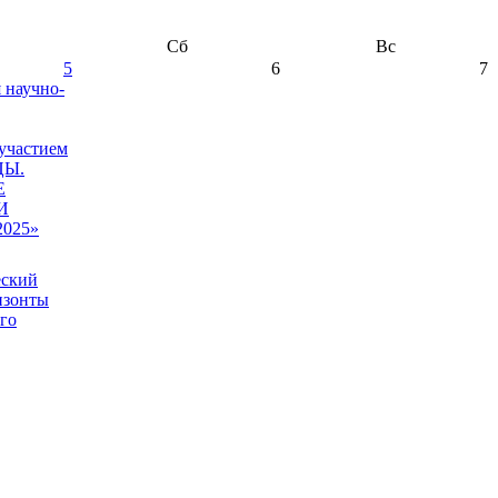
Сб
Вс
5
6
7
я научно-
участием
ЦЫ.
Е
И
025»
еский
изонты
го