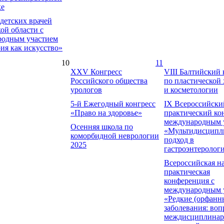
ке
 детских врачей
ой области с
родным участием
ия как искусство»
10
11
XXV Конгресс
VIII Балтийский 
Российского общества
по пластической
урологов
и косметологии
5-й Ежегодный конгресс
IХ Всероссийски
«Право на здоровье»
практический кон
международным 
Осенняя школа по
«Мультидисципл
коморбидной неврологии
подход в
2025
гастроэнтеролог
Всероссийская н
практическая
конференция с
международным 
«Редкие (орфанн
заболевания: во
междисциплинар