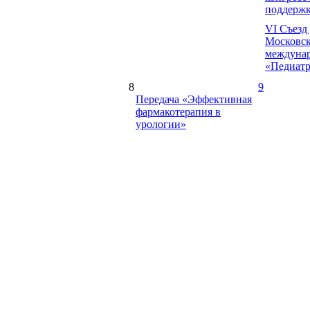
поддерж
VI Съезд
Московск
междуна
«Педиатр
8
9
Передача «Эффективная
фармакотерапия в
урологии»