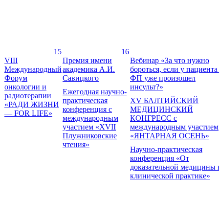
15
16
VIII
Премия имени
Вебинар «За что нужно
Международный
академика А.И.
бороться, если у пациента
Форум
Савицкого
ФП уже произошел
онкологии и
инсульт?»
Ежегодная научно-
радиотерапии
практическая
XV БАЛТИЙСКИЙ
«РАДИ ЖИЗНИ
конференция с
МЕДИЦИНСКИЙ
— FOR LIFE»
международным
КОНГРЕСС с
участием «XVII
международным участием
Плужниковские
«ЯНТАРНАЯ ОСЕНЬ»
чтения»
Научно-практическая
конференция «От
доказательной медицины 
клинической практике»