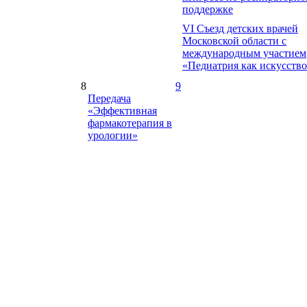
поддержке
VI Съезд детских врачей
Московской области с
международным участием
«Педиатрия как искусств
8
9
Передача
«Эффективная
фармакотерапия в
урологии»