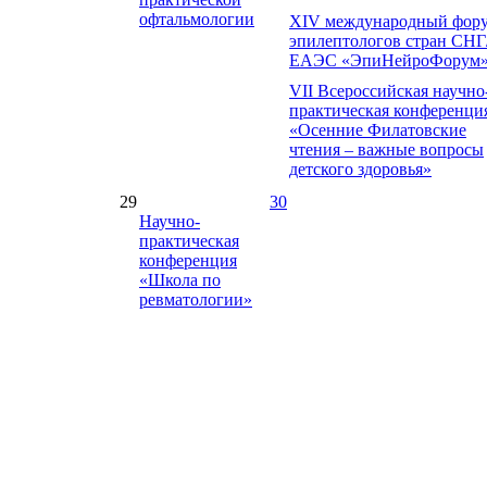
офтальмологии
XIV международный фор
эпилептологов стран СНГ
ЕАЭС «ЭпиНейроФорум
VII Всероссийская научно
практическая конференци
«Осенние Филатовские
чтения – важные вопросы
детского здоровья»
29
30
Научно-
практическая
конференция
«Школа по
ревматологии»