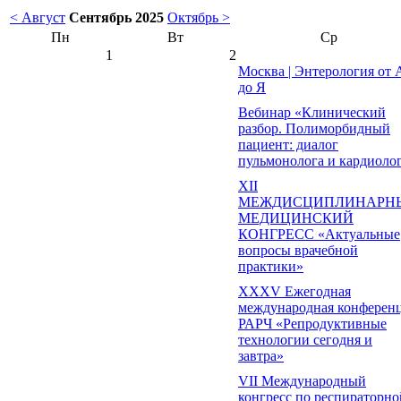
< Август
Сентябрь 2025
Октябрь >
Пн
Вт
Ср
1
2
Москва | Энтерология от 
до Я
Вебинар «Клинический
разбор. Полиморбидный
пациент: диалог
пульмонолога и кардиоло
ХII
МЕЖДИСЦИПЛИНАРН
МЕДИЦИНСКИЙ
КОНГРЕСС «Актуальные
вопросы врачебной
практики»
XXXV Ежегодная
международная конферен
РАРЧ «Репродуктивные
технологии сегодня и
завтра»
VII Международный
конгресс по респираторно