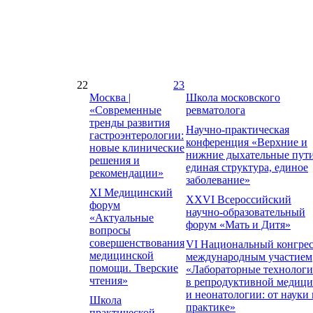
22
23
Москва |
Школа московского
«Современные
ревматолога
тренды развития
Научно-практическая
гастроэнтерологии:
конференция «Верхние и
новые клинические
нижние дыхательные пути
решения и
единая структура, единое
рекомендации»
заболевание»
XI Медицинский
XXVI Всероссийский
форум
научно-образовательный
«Актуальные
форум «Мать и Дитя»
вопросы
совершенствования
VI Национальный конгрес
медицинской
международным участием
помощи. Тверские
«Лабораторные технолог
чтения»
в репродуктивной медиц
и неонатологии: от науки 
Школа
практике»
практической