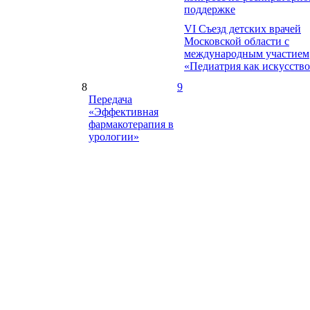
поддержке
VI Съезд детских врачей
Московской области с
международным участием
«Педиатрия как искусств
8
9
Передача
«Эффективная
фармакотерапия в
урологии»