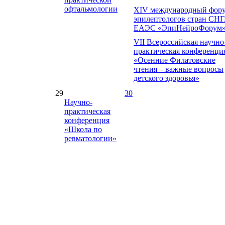
офтальмологии
XIV международный фор
эпилептологов стран СНГ
ЕАЭС «ЭпиНейроФорум
VII Всероссийская научно
практическая конференци
«Осенние Филатовские
чтения – важные вопросы
детского здоровья»
29
30
Научно-
практическая
конференция
«Школа по
ревматологии»