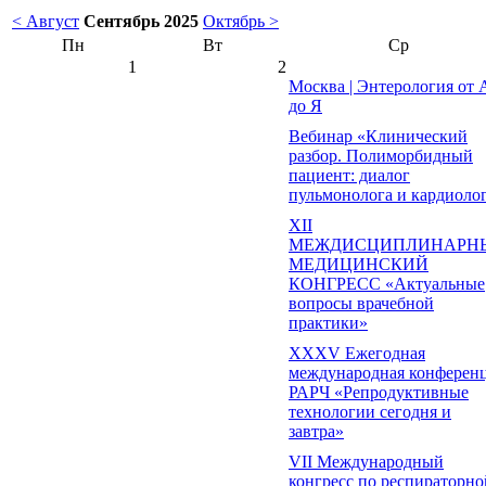
< Август
Сентябрь 2025
Октябрь >
Пн
Вт
Ср
1
2
Москва | Энтерология от 
до Я
Вебинар «Клинический
разбор. Полиморбидный
пациент: диалог
пульмонолога и кардиоло
ХII
МЕЖДИСЦИПЛИНАРН
МЕДИЦИНСКИЙ
КОНГРЕСС «Актуальные
вопросы врачебной
практики»
XXXV Ежегодная
международная конферен
РАРЧ «Репродуктивные
технологии сегодня и
завтра»
VII Международный
конгресс по респираторно