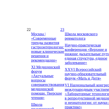
22
23
Москва |
Школа московского
«Современные
ревматолога
тренды развития
Научно-практическая
гастроэнтерологии:
конференция «Верхние и
новые клинические
нижние дыхательные пути
решения и
единая структура, единое
рекомендации»
заболевание»
XI Медицинский
XXVI Всероссийский
форум
научно-образовательный
«Актуальные
форум «Мать и Дитя»
вопросы
совершенствования
VI Национальный конгрес
медицинской
международным участием
помощи. Тверские
«Лабораторные технолог
чтения»
в репродуктивной медиц
и неонатологии: от науки 
Школа
практике»
практической