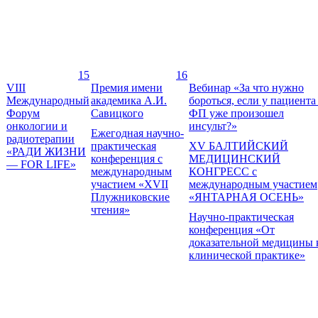
15
16
VIII
Премия имени
Вебинар «За что нужно
Международный
академика А.И.
бороться, если у пациента
Форум
Савицкого
ФП уже произошел
онкологии и
инсульт?»
Ежегодная научно-
радиотерапии
практическая
XV БАЛТИЙСКИЙ
«РАДИ ЖИЗНИ
конференция с
МЕДИЦИНСКИЙ
— FOR LIFE»
международным
КОНГРЕСС с
участием «XVII
международным участием
Плужниковские
«ЯНТАРНАЯ ОСЕНЬ»
чтения»
Научно-практическая
конференция «От
доказательной медицины 
клинической практике»