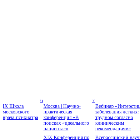
6
7
IX Школа
Москва | Научно-
Вебинар «Интерсти
московского
практическая
заболевания легких:
врача-психиатра
конференция «В
трудном согласно
поисках «идеального
клиническим
пациента»»
рекомендациям»
XIX Конференция по
Всероссийский науч