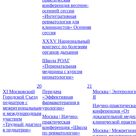
конференция весенне-
осенней сессии
«Интегративная
ревматология для
клиницистов» Осенняя
сессия
XXXV Национальный
конгресс по болезням
органов дыхания
Школа РОАГ
«Перинатальная
медицина с курсом
неонатологии»
20
21
XI Московский
Передача
Москва | Энтерологи
Городской Съезд
«Эффективная
Я
педиатров с
фармакотерапия в
Научно-практическа
межрегиональным
урологии»
конференция «От
и международным
Москва | Научно-
доказательной меди
участием
практическая
клинической практи
«Трудный диагноз
конференция «Школа
в педиатрии»
Москва | Межрегион
по ревматологии»
научно-практическа