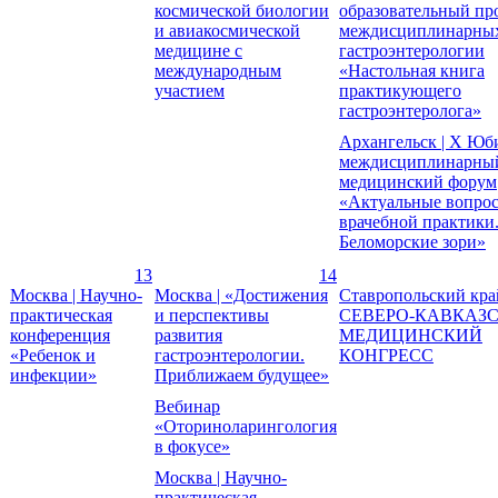
космической биологии
образовательный пр
и авиакосмической
междисциплинарных
медицине с
гастроэнтерологии
международным
«Настольная книга
участием
практикующего
гастроэнтеролога»
Архангельск | X Ю
междисциплинарны
медицинский форум
«Актуальные вопро
врачебной практики
Беломорские зори»
13
14
Москва | Научно-
Москва | «Достижения
Ставропольский край 
практическая
и перспективы
СЕВЕРО-КАВКАЗ
конференция
развития
МЕДИЦИНСКИЙ
«Ребенок и
гастроэнтерологии.
КОНГРЕСС
инфекции»
Приближаем будущее»
Вебинар
«Оториноларингология
в фокусе»
Москва | Научно-
практическая