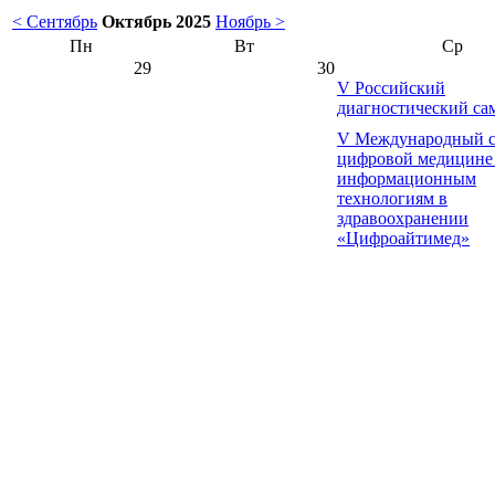
< Сентябрь
Октябрь 2025
Ноябрь >
Пн
Вт
Ср
29
30
V Российский
диагностический са
V Международный с
цифровой медицине
информационным
технологиям в
здравоохранении
«Цифроайтимед»