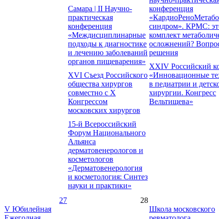
Самара | II Научно-
конференция
практическая
«КардиоРеноМетабо
конференция
синдром». КРМС: э
«Междисциплинарные
комплект метаболич
подходы к диагностике
осложнений? Вопро
и лечению заболеваний
решения
органов пищеварения»
XXIV Российский к
XVI Съезд Российского
«Инновационные те
общества хирургов
в педиатрии и детск
совместно с X
хирургии. Конгресс
Конгрессом
Вельтищева»
московских хирургов
15-й Всероссийский
Форум Национального
Альянса
дерматовенерологов и
косметологов
«Дерматовенерология
и косметология: Синтез
науки и практики»
27
28
V Юбилейная
Школа московского
Ежегодная
ревматолога