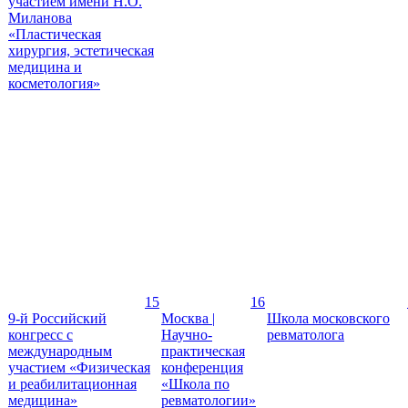
участием имени Н.О.
Миланова
«Пластическая
хирургия, эстетическая
медицина и
косметология»
15
16
9-й Российский
Москва |
Школа московского
конгресс с
Научно-
ревматолога
международным
практическая
участием «Физическая
конференция
и реабилитационная
«Школа по
медицина»
ревматологии»