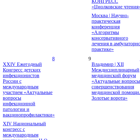
КОНГРЕСС
«Циолковские чтения
Москва | Научно-
практическая
конференция
«Алгоритмы
консервативного
лечения в амбулаторн
практике»
8
9
ХХIV Ежегодный
Владимир | ХII
Конгресс детских
Междисциплинарный
инфекционистов
медицинский форум
России с
«Актуальные вопросы
международным
совершенствования
участием «Актуальные
медицинской помощи
вопросы
Золотые ворота»
инфекционной
патологии и
вакцинопрофилактики»
XIV Национальный
конгресс с
международным