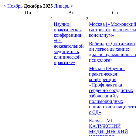
< Ноябрь
Декабрь 2025
Январь >
Пн
Вт
Ср
1
2
Научно-
Москва | «Московски
практическая
гастроэнтерологическ
конференция
консилиум»
«От
Вебинар «Достижимо
доказательной
ли легкое дыхание:
медицины к
диалог пульмонолога 
клинической
психолога»
практике»
Москва | Научно-
практическая
конференция
«Профилактика
сердечно-сосудистых
заболеваний у
полиморбидных
пациентов и пациент
с СД»
Калуга | VI
КАЛУЖСКИЙ
МЕДИЦИНСКИЙ