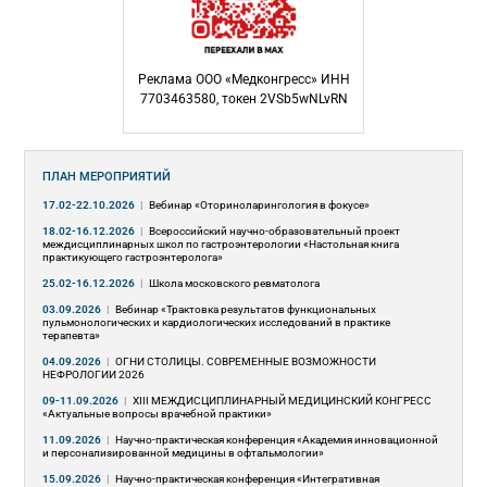
Реклама ООО «Медконгресс» ИНН
7703463580, токен 2VSb5wNLvRN
ПЛАН МЕРОПРИЯТИЙ
17.02-22.10.2026
|
Вебинар «Оториноларингология в фокусе»
18.02-16.12.2026
|
Всероссийский научно-образовательный проект
междисциплинарных школ по гастроэнтерологии «Настольная книга
практикующего гастроэнтеролога»
25.02-16.12.2026
|
Школа московского ревматолога
03.09.2026
|
Вебинар «Трактовка результатов функциональных
пульмонологических и кардиологических исследований в практике
терапевта»
04.09.2026
|
ОГНИ СТОЛИЦЫ. СОВРЕМЕННЫЕ ВОЗМОЖНОСТИ
НЕФРОЛОГИИ 2026
09-11.09.2026
|
ХIII МЕЖДИСЦИПЛИНАРНЫЙ МЕДИЦИНСКИЙ КОНГРЕСС
«Актуальные вопросы врачебной практики»
11.09.2026
|
Научно-практическая конференция «Академия инновационной
и персонализированной медицины в офтальмологии»
15.09.2026
|
Научно-практическая конференция «Интегративная