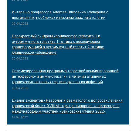
Интервью профессора Алексея Олеговича Буеверова о
достижениях, проблемах и перспективах гепатологии
26.04.2022
Перекрестный синдром хронического гепатита С и
аутоиммунного гепатита 1-го типа с последующей
трансформацией в аутоиммунный гепатит 2-го типа:
клиническое наблюдение
26.04.2022
Оптимизированная программа таргетной комбинированной
интерфероно- и иммунотерапии в лечении атипичных
хронических активных герпесвирусных ко-инфекций
12.04.2022
Диалог экспертов «Невролог и ревматолог о вопросах лечения
хронической боли». XVIII Междисциплинарная конференция c
международным участием «Вейновские чтения 2022»
11.04.2022