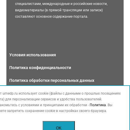
специалистами, международные и российские новости,
видеоматериалы (в прямой трансляции или записи)
составляют основное содержание портала.
Условия использования
Политика конфиденциальности
Политика обработки персональных данных
Связаться с нами
т umedp.ru использует cookie (файлы с данными о прошлых посещениях
та) для персонализации сервисов и удобства пользователей.
акомьтесь с условиями и принципами их обработки -
Политика
. Вы
ете запретить сохранение cookie в настройках своего браузера.
Copyright © 2026 МЕДФОРУМ. Все права защищены. Данный сайт также
OK