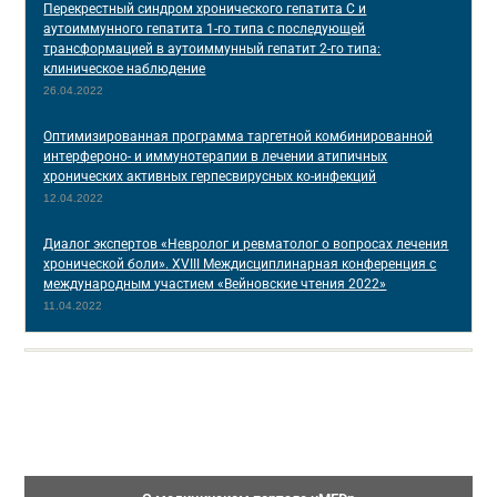
Перекрестный синдром хронического гепатита С и
аутоиммунного гепатита 1-го типа с последующей
трансформацией в аутоиммунный гепатит 2-го типа:
клиническое наблюдение
26.04.2022
Оптимизированная программа таргетной комбинированной
интерфероно- и иммунотерапии в лечении атипичных
хронических активных герпесвирусных ко-инфекций
12.04.2022
Диалог экспертов «Невролог и ревматолог о вопросах лечения
хронической боли». XVIII Междисциплинарная конференция c
международным участием «Вейновские чтения 2022»
11.04.2022