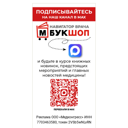
Реклама ООО «Медконгресс» ИНН
7703463580, токен 2VSb5wNLvRN