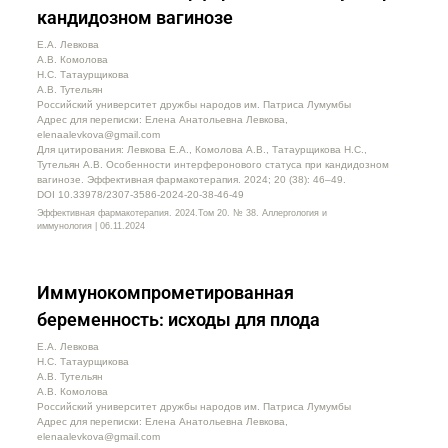
кандидозном вагинозе
Е.А. Левкова
А.В. Комолова
Н.С. Татаурщикова
А.В. Тутельян
Российский университет дружбы народов им. Патриса Лумумбы
Адрес для переписки: Елена Анатольевна Левкова,
elenaalevkova@gmail.com
Для цитирования: Левкова Е.А., Комолова А.В., Татаурщикова Н.С.,
Тутельян А.В. Особенности интерферонового статуса при кандидозном
вагинозе. Эффективная фармакотерапия. 2024; 20 (38): 46–49.
DOI 10.33978/2307-3586-2024-20-38-46-49
Эффективная фармакотерапия. 2024.Том 20. № 38. Аллергология и
иммунология | 06.11.2024
Иммунокомпрометированная
беременность: исходы для плода
Е.А. Левкова
Н.С. Татаурщикова
А.В. Тутельян
А.В. Комолова
Российский университет дружбы народов им. Патриса Лумумбы
Адрес для переписки: Елена Анатольевна Левкова,
elenaalevkova@gmail.com