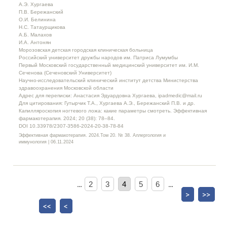
А.Э. Хургаева
П.В. Бережанский
О.И. Белинина
Н.С. Татаурщикова
А.Б. Малахов
И.А. Антонян
Морозовская детская городская клиническая больница
Российский университет дружбы народов им. Патриса Лумумбы
Первый Московский государственный медицинский университет им. И.М.
Сеченова (Сеченовский Университет)
Научно-исследовательский клинический институт детства Министерства
здравоохранения Московской области
Адрес для переписки: Анастасия Эдуардовна Хургаева, ipadmedic@mail.ru
Для цитирования: Гутырчик Т.А., Хургаева А.Э., Бережанский П.В. и др.
Капилляроскопия ногтевого ложа: какие параметры смотреть. Эффективная
фармакотерапия. 2024; 20 (38): 78–84.
DOI 10.33978/2307-3586-2024-20-38-78-84
Эффективная фармакотерапия. 2024.Том 20. № 38. Аллергология и
иммунология | 06.11.2024
…
2
3
4
5
6
…
>
>>
<<
<