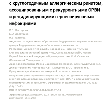
с круглогодичным аллергическим ринитом,
ассоциированным с рекуррентными ОРВИ
и рецидивирующими герпесвирусными
инфекциями
И.В. Нестерова
Е.О. Халтурина
Н.В. Гарскова
Академия постдипломного образования Федерального научно-клинического
центра Федерального медико-биологического агентства
Российский университет дружбы народов им. Патриса Лумумбы
Клинико-диагностический центр «МЕДСИ на Белорусской», Москва
Первый Московский медицинский университет им. И.М. Сеченова
(Сеченовский Университет)
Адрес для переписки: Ирина Вадимовна Нестерова, inesterova1@yandex.ru
Для цитирования: Нестерова И.В., Халтурина Е.О., Гарскова Н.В.
Программная реабилитация иммунной системы в лечении
иммунокомпрометированных пациентов с круглогодичным аллергическим
ринитом, ассоциированным с рекуррентными ОРВИ и рецидивирующими
герпесвирусными инфекциями. Эффективная фармакотерапия. 2024; 20
(38): 26–33.
DOI 10.33978/2307-3586-2024-20-38-26-33
Эффективная фармакотерапия. 2024.Том 20. № 38. Аллергология и
иммунология | 06.11.2024