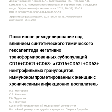
Для цитирования: Левкова Е.А., Татаурщикова Н.С., Тутельян А.В.,
Комолова А.В. Иммунокомпрометированная беременность: исходы для
плода. Эффективная фармакотерапия. 2024; 20 (38): 50–53.
DOI 10.33978/2307-3586-2024-20-38-50-53
Эффективная фармакотерапия. 2024.Том 20. № 38. Аллергология и
иммунология | 06.11.2024
Позитивное ремоделирование под
влиянием синтетического тимического
гексапептида негативно
трансформированных субпопуляций
CD16+CD62L+CD63- и CD16+CD62L+CD63+
нейтрофильных гранулоцитов
иммунокомпрометированных женщин с
хроническими инфекционно-воспалитель
И.В. Нестерова
С.В. Ковалева
Г.А. Чудилова
С.Н. Пиктурно
Кубанский государственный медицинский университет
Российский университет дружбы народов им. Патриса Лумумбы