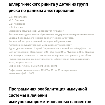
аллергического ринита у детей из групп
риска по данным анкетирования
С.С. Масальский
Ю.С. Смолкин
Э.В. Чурюкина
Н.В. Шахова
Московский медицинский университет «Реавиз»
Академия постдипломного образования Федерального научно-клинического
центра Федерального медико-биологического агентства
Ростовский государственный медицинский университет
Алтайский государственный медицинский университет
Адрес для переписки: Сергей Сергеевич Масальский, masalsky@live.com
Для цитирования: Масальский С.С., Смолкин Ю.С., Чурюкина Э.В., Шахова
Н.В. Распространенность симптомов аллергического ринита у детей из
групп риска по данным анкетирования. Эффективная фармакотерапия.
2024; 20 (38): 18–24.
DOI 10.33978/2307-3586-2024-20-38-18-24
Эффективная фармакотерапия. 2024.Том 20. № 38. Аллергология и
иммунология | 06.11.2024
Программная реабилитация иммунной
системы в лечении
иммунокомпрометированных пациентов