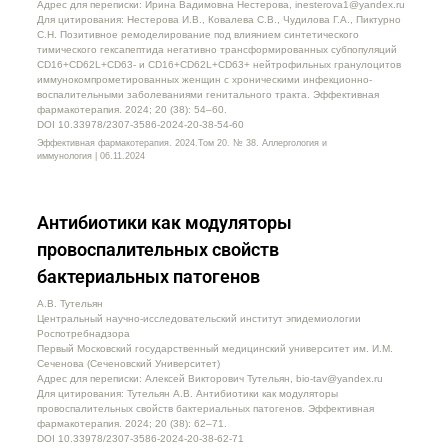
Адрес для переписки: Ирина Вадимовна Нестерова, inesterova1@yandex.ru
Для цитирования: Нестерова И.В., Ковалева С.В., Чудилова Г.А., Пиктурно
С.Н. Позитивное ремоделирование под влиянием синтетического
тимического гексапептида негативно трансформированных субпопуляций
CD16+CD62L+CD63- и CD16+CD62L+CD63+ нейтрофильных гранулоцитов
иммунокомпрометированных женщин с хроническими инфекционно-
воспалительными заболеваниями генитального тракта. Эффективная
фармакотерапия. 2024; 20 (38): 54–60.
DOI 10.33978/2307-3586-2024-20-38-54-60
Эффективная фармакотерапия. 2024.Том 20. № 38. Аллергология и
иммунология | 06.11.2024
Антибиотики как модуляторы
провоспалительных свойств
бактериальных патогенов
А.В. Тутельян
Центральный научно-исследовательский институт эпидемиологии
Роспотребнадзора
Первый Московский государственный медицинский университет им. И.М.
Сеченова (Сеченовский Университет)
Адрес для переписки: Алексей Викторович Тутельян, bio-tav@yandex.ru
Для цитирования: Тутельян А.В. Антибиотики как модуляторы
провоспалительных свойств бактериальных патогенов. Эффективная
фармакотерапия. 2024; 20 (38): 62–71.
DOI 10.33978/2307-3586-2024-20-38-62-71