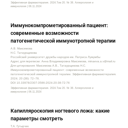
Эффективная фармакотерапия. 2024.Том 20. № 38. Аллергология и
иммунология | 06.11.2024
Иммунокомпрометированный пациент:
современные возможности
патогенетической иммунотропной терапии
А.В. Максимова
Н.С. Татаурщикова
Российский университет дружбы народов им. Патриса Лумумбы
Адрес для переписки: Анна Владимировна Максимова, minaeva.a.v@mail.ru
Для цитирования: Максимова А.В., Татаурщикова Н.С.
Иммунокомпрометированный пациент: современные возможности
патогенетической иммунотропной терапии. Эффективная фармакотерапия.
2024; 20 (38): 72–76.
DOI 10.33978/2307-3586-2024-20-38-72-76
Эффективная фармакотерапия. 2024.Том 20. № 38. Аллергология и
иммунология | 06.11.2024
Капилляроскопия ногтевого ложа: какие
параметры смотреть
Т.А. Гутырчик