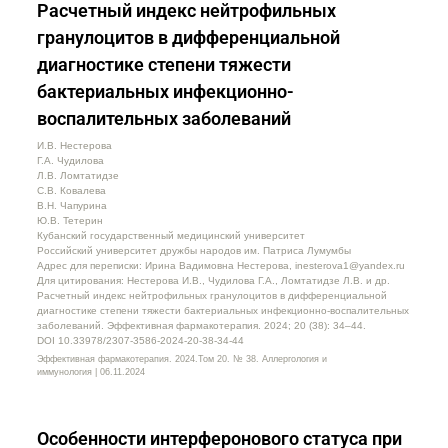
Расчетный индекс нейтрофильных
гранулоцитов в дифференциальной
диагностике степени тяжести
бактериальных инфекционно-
воспалительных заболеваний
И.В. Нестерова
Г.А. Чудилова
Л.В. Ломтатидзе
С.В. Ковалева
В.Н. Чапурина
Ю.В. Тетерин
Кубанский государственный медицинский университет
Российский университет дружбы народов им. Патриса Лумумбы
Адрес для переписки: Ирина Вадимовна Нестерова, inesterova1@yandex.ru
Для цитирования: Нестерова И.В., Чудилова Г.А., Ломтатидзе Л.В. и др.
Расчетный индекс нейтрофильных гранулоцитов в дифференциальной
диагностике степени тяжести бактериальных инфекционно-воспалительных
заболеваний. Эффективная фармакотерапия. 2024; 20 (38): 34–44.
DOI 10.33978/2307-3586-2024-20-38-34-44
Эффективная фармакотерапия. 2024.Том 20. № 38. Аллергология и
иммунология | 06.11.2024
Особенности интерферонового статуса при