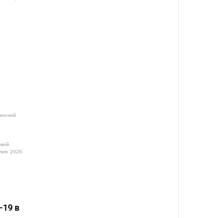
инской
овой
ия. 2026;
-19 в