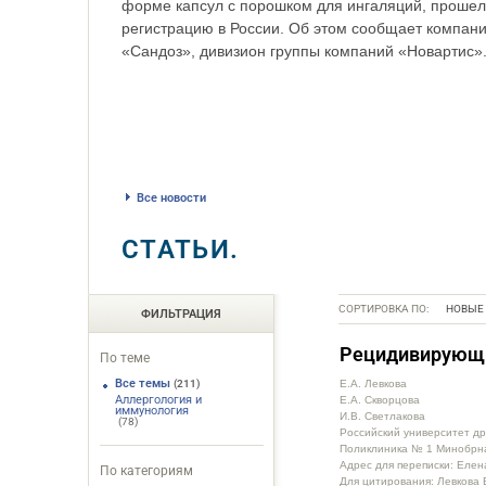
форме капсул с порошком для ингаляций, прошел
регистрацию в России. Об этом сообщает компан
«Сандоз», дивизион группы компаний «Новартис»
Все новости
СТАТЬИ.
СОРТИРОВКА ПО:
НОВЫЕ
ФИЛЬТРАЦИЯ
Рецидивирующий
По теме
Все темы
(211)
Е.А. Левкова
Аллергология и
Е.А. Скворцова
иммунология
И.В. Светлакова
(78)
Российский университет д
Поликлиника № 1 Минобрна
Адрес для переписки: Елен
По категориям
Для цитирования: Левкова 