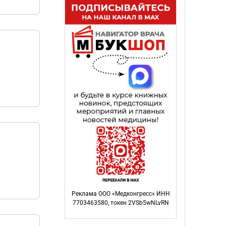
Реклама ООО «Медконгресс» ИНН
7703463580, токен 2VSb5wNLvRN