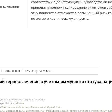
соответствии с действующими Руководствами не
ия компания
приводит к полному купированию симптомов за
.
этих пациентов отмечается повышенный риск к
по астме и хроническому синуситу.
ПОПУЛЯРНЫЕ
САМЫЕ ЦИТИРУЕМЫЕ
 герпес: лечение с учетом иммунного статуса пац
ружбы народов им. Патриса Лумумбы
уки России, Москва
а Анатольевна Левкова, elenaalevkova@gmail.com
Е.А., Скворцова Е.А., Светлакова И.В. Рецидивирующий герпес: лечение с учетом иммунног