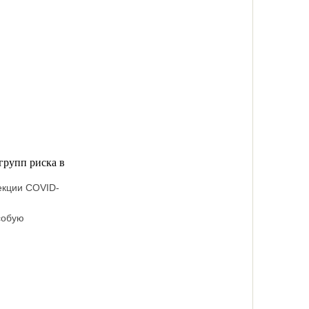
групп риска в
екции COVID-
собую