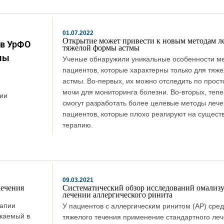
01.07.2022
Открытие может привести к новым методам л
ов УрФО
тяжелой формы астмы
мы
Ученые обнаружили уникальные особенности м
пациентов, которые характерны только для тя
астмы. Во-первых, их можно отследить по прос
мочи для мониторинга болезни. Во-вторых, теп
ии
смогут разработать более целевые методы лече
пациентов, которые плохо реагируют на сущес
терапию.
09.03.2021
лечения
Систематический обзор исследований омализ
лечении аллергического ринита
рапии
У пациентов с аллергическим ринитом (АР) сред
скаемый в
тяжелого течения применение стандартного леч