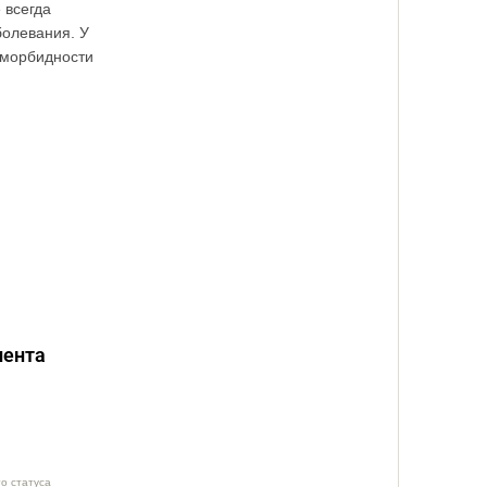
 всегда
болевания. У
оморбидности
иента
о статуса