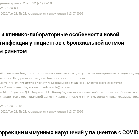
макотерапия. 2026; 22 (24): 6–10.
26-22-24-6-10
2026.Том 22. № 24. Аллергология и иммунология | 13.07.2026
и клинико-лабораторные особенности новой
 инфекции у пациентов с бронхиальной астмой
им ринитом
образования Федерального научно-клинического центра специализированных видов медиц
нологий Федерального медико-биологического агентства
центр «Институт иммунологии» Федерального медико-биологического агентства
ина Башировна Шадыжева, madina.sch@yandex.ru
 М.Б., Чувиров Д.Г., Маркова Т.П. Коморбидность и клинико-лабораторные особенности н
у пациентов с бронхиальной астмой и аллергическим ринитом. Эффективная фармакотерап
26-22-24-12-18
2026.Том 22. № 24. Аллергология и иммунология | 13.07.2026
ррекции иммунных нарушений у пациентов с COVID