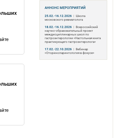
АННОНС МЕРОПРИЯТИЙ
больших
25.02.-16.12.2026
|
Школа
московского ревматолога
18.02.-16.12.2026
|
Всероссийский
научно-образовательный проект
междисциплинарных школ по
гастроэнтерологии «Настольная книга
айте
практикующего гастроэнтеролога»
17.02.-22.10.2026
|
Вебинар
«Оториноларингология в фокусе»
больших
айте