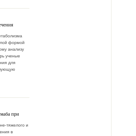
ечения
етаболизма
желой формой
тому анализу
ерь ученые
ния для
твующую
умаба при
не-тяжелого и
ения в