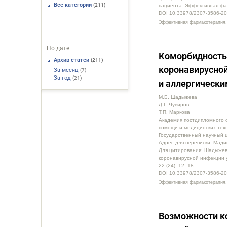
Все категории
(211)
пациента. Эффективная фар
DOI 10.33978/2307-3586-20
Эффективная фармакотерапия. 
По дате
Коморбидность 
Архив статей
(211)
коронавирусной
За месяц
(7)
За год
(21)
и аллергическ
М.Б. Шадыжева
Д.Г. Чувиров
Т.П. Маркова
Академия постдипломного 
помощи и медицинских тех
Государственный научный 
Адрес для переписки: Мад
Для цитирования: Шадыжева
коронавирусной инфекции 
22 (24): 12–18.
DOI 10.33978/2307-3586-20
Эффективная фармакотерапия. 
Возможности ко