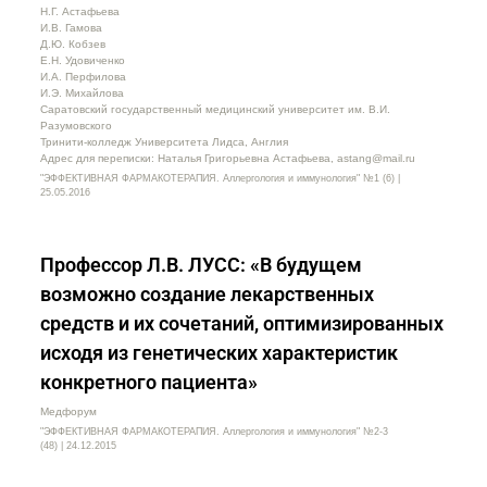
Н.Г. Астафьева
И.В. Гамова
Д.Ю. Кобзев
Е.Н. Удовиченко
И.А. Перфилова
И.Э. Михайлова
Саратовский государственный медицинский университет им. В.И.
Разумовского
Тринити-колледж Университета Лидса, Англия
Адрес для переписки: Наталья Григорьевна Астафьева, astang@mail.ru
"ЭФФЕКТИВНАЯ ФАРМАКОТЕРАПИЯ. Аллергология и иммунология" №1 (6) |
25.05.2016
Профессор Л.В. ЛУСС: «В будущем
возможно создание лекарственных
средств и их сочетаний, оптимизированных
исходя из генетических характеристик
конкретного пациента»
Медфорум
"ЭФФЕКТИВНАЯ ФАРМАКОТЕРАПИЯ. Аллергология и иммунология" №2-3
(48) | 24.12.2015