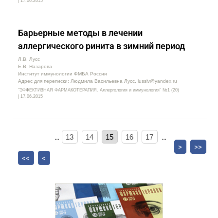
| 17.06.2015
Барьерные методы в лечении
аллергического ринита в зимний период
Л.В. Лусс
Е.В. Назарова
Институт иммунологии ФМБА России
Адрес для переписки: Людмила Васильевна Лусс, lusslv@yandex.ru
"ЭФФЕКТИВНАЯ ФАРМАКОТЕРАПИЯ. Аллергология и иммунология" №1 (20)
| 17.06.2015
…
13
14
15
16
17
…
>
>>
<<
<