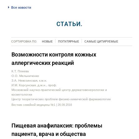
Все новости
СТАТЬИ.
СОРТИРОВКА ПО:
НОВЫЕ
ПОПУЛЯРНЫЕ
САМЫЕ ЦИТИРУЕМЫЕ
Возможности контроля кожных
аллергических реакций
К.Т. Плиева
О.О. Мельниченко
З.А. Невозинская, к.м.н.
И.М. Корсунская, д.м.н., проф.
Московский научно-практический центр дерматовенерологии и
косметологии
Центр теоретических проблем физико-химической фармакологии
Вестник семейной медицины №1 | 26.09.2016
Пищевая анафилаксия: проблемы
пациента, врача и общества