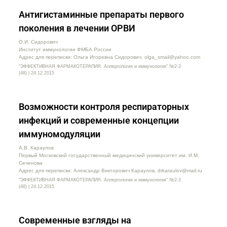
Антигистаминные препараты первого
поколения в лечении ОРВИ
О.И. Сидорович
Институт иммунологии ФМБА России
Адрес для переписки: Ольга Игоревна Сидорович, olga_smail@yahoo.com
"ЭФФЕКТИВНАЯ ФАРМАКОТЕРАПИЯ. Аллергология и иммунология" №2-3
(48) | 24.12.2015
Возможности контроля респираторных
инфекций и современные концепции
иммуномодуляции
А.В. Караулов
Первый Московский государственный медицинский университет им. И.М.
Сеченова
Адрес для переписки: Александр Викторович Караулов, drkaraulov@mail.ru
"ЭФФЕКТИВНАЯ ФАРМАКОТЕРАПИЯ. Аллергология и иммунология" №2-3
(48) | 24.12.2015
Современные взгляды на