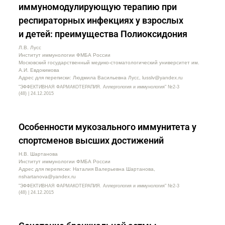
иммуномодулирующую терапию при
респираторных инфекциях у взрослых
и детей: преимущества Полиоксидония
Л.В. Лусс
Институт иммунологии ФМБА России
Московский государственный медико-стоматологический университет им.
А.И. Евдокимова
Адрес для переписки: Людмила Васильевна Лусс, lusslv@yandex.ru
"ЭФФЕКТИВНАЯ ФАРМАКОТЕРАПИЯ. Аллергология и иммунология" №2-3
(48) | 24.12.2015
Особенности мукозального иммунитета у
спортсменов высших достижений
Н.В. Шартанова
Институт иммунологии ФМБА России
Адрес для переписки: Наталия Валерьевна Шартанова,
nshartanova@yandex.ru
"ЭФФЕКТИВНАЯ ФАРМАКОТЕРАПИЯ. Аллергология и иммунология" №2-3
(48) | 24.12.2015