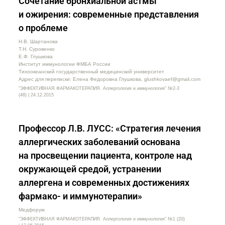
Сочетание бронхиальной астмы
и ожирения: современные представления
о проблеме
Н.В. Шартанова
Т.Н. Суровенко
Е.Ф. Глушкова
Институт иммунологии ФМБА России
Тихоокеанский государственный медицинский университет
Адрес для переписки: Елена Федоровна Глушкова, glushkovaef@gmail.com
"ЭФФЕКТИВНАЯ ФАРМАКОТЕРАПИЯ. Аллергология и иммунология" №2-3
(48) | 24.12.2015
Профессор Л.В. ЛУСС: «Стратегия лечения
аллергических заболеваний основана
на просвещении пациента, контроле над
окружающей средой, устранении
аллергена и современных достижениях
фармако- и иммунотерапии»
Медфорум
"ЭФФЕКТИВНАЯ ФАРМАКОТЕРАПИЯ. Аллергология и иммунология" №1 (20)