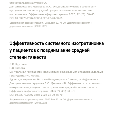
ufimcevaanastasiya@yandex.ru
Для цитирования: Уфимцева А.Ю. Эпидемиологические особенности
пустулезного псориаза у детей: ретроспективное одномоментное
исследование. Эффективная фармакотерапия. 2026; 22 (20): 60–65.
DOI 10.33978/2307-3586-2026-22-20-60-65
Эффективная фармакотерапия. 2026.Том 22. № 20. Дерматовенерология и
дерматокосметология | 29.06.2026
Эффективность системного изотретиноина
у пациентов с поздним акне средней
степени тяжести
Л.С. Круглова
Н.В. Грязева
Центральная государственная медицинская академия Управления делами
Президента РФ, Москва
Адрес для переписки: Наталья Владимировна Грязева, tynrik@yandex.ru
Для цитирования: Круглова Л.С., Грязева Н.В. Эффективность системного
изотретиноина у пациентов с поздним акне средней степени тяжести.
Эффективная фармакотерапия. 2026; 22 (20): 66–70.
DOI 10.33978/2307-3586-2026-22-20-66-70
Эффективная фармакотерапия. 2026.Том 22. № 20. Дерматовенерология и
дерматокосметология | 29.06.2026