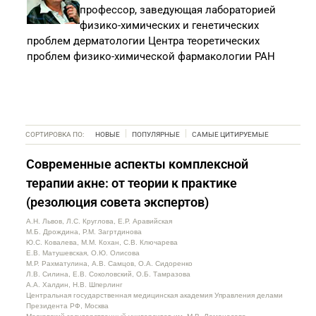
профессор, заведующая лабораторией
физико-химических и генетических
проблем дерматологии Центра теоретических
проблем физико-химической фармакологии РАН
СОРТИРОВКА ПО:
НОВЫЕ
ПОПУЛЯРНЫЕ
САМЫЕ ЦИТИРУЕМЫЕ
Современные аспекты комплексной
терапии акне: от теории к практике
(резолюция совета экспертов)
А.Н. Львов, Л.С. Круглова, Е.Р. Аравийская
М.Б. Дрождина, Р.М. Загртдинова
Ю.С. Ковалева, М.М. Кохан, С.В. Ключарева
Е.В. Матушевская, О.Ю. Олисова
М.Р. Рахматулина, А.В. Самцов, О.А. Сидоренко
Л.В. Силина, Е.В. Соколовский, О.Б. Тамразова
А.А. Халдин, Н.В. Шперлинг
Центральная государственная медицинская академия Управления делами
Президента РФ, Москва