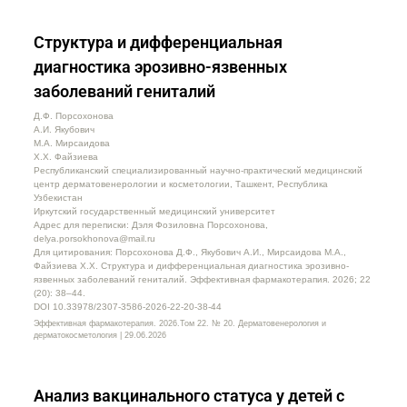
Структура и дифференциальная
диагностика эрозивно-язвенных
заболеваний гениталий
Д.Ф. Порсохонова
А.И. Якубович
М.А. Мирсаидова
Х.Х. Файзиева
Республиканский специализированный научно-практический медицинский
центр дерматовенерологии и косметологии, Ташкент, Республика
Узбекистан
Иркутский государственный медицинский университет
Адрес для переписки: Дэля Фозиловна Порсохонова,
delya.porsokhonova@mail.ru
Для цитирования: Порсохонова Д.Ф., Якубович А.И., Мирсаидова М.А.,
Файзиева Х.Х. Структура и дифференциальная диагностика эрозивно-
язвенных заболеваний гениталий. Эффективная фармакотерапия. 2026; 22
(20): 38–44.
DOI 10.33978/2307-3586-2026-22-20-38-44
Эффективная фармакотерапия. 2026.Том 22. № 20. Дерматовенерология и
дерматокосметология | 29.06.2026
Анализ вакцинального статуса у детей с