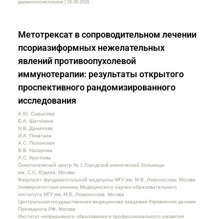
дерматокосметология | 29.06.2026
Метотрексат в сопроводительном лечении
псориазиформных нежелательных
явлений противоопухолевой
иммунотерапии: результаты открытого
проспективного рандомизированного
исследования
А.Ю. Сырысева
Е.А. Шатохина
Н.В. Данилова
И.А. Покатаев
А.С. Полонская
В.В. Назарова
Л.С. Круглова
Онкологический центр № 1 Городской клинической больницы
им. С.С. Юдина, Москва
Факультет фундаментальной медицины МГУ им. М.В. Ломоносова, Москва
Университетская клиника Медицинского научно-образовательного
института МГУ им. М.В. Ломоносова, Москва
Центральная государственная медицинская академия Управления делами
Президента РФ, Москва
Институт непрерывного образования и профессионального развития