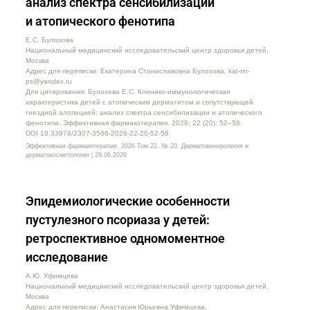
анализ спектра сенсибилизации
и атопического фенотипа
Е.С. Булохова
Национальный медицинский исследовательский центр здоровья детей,
Москва
Адрес для переписки: Екатерина Станиславовна Булохова, kat-rin-
ps@yandex.ru
Для цитирования: Булохова Е.С. Клинико-иммунологическая
характеристика детей с атопическим дерматитом и сопутствующей
гнездной алопецией: анализ спектра сенсибилизации и атопического
фенотипа. Эффективная фармакотерапия. 2026; 22 (20): 52–58.
DOI 10.33978/2307-3586-2026-22-20-52-58
Эффективная фармакотерапия. 2026.Том 22. № 20. Дерматовенерология и
дерматокосметология | 29.06.2026
Эпидемиологические особенности
пустулезного псориаза у детей:
ретроспективное одномоментное
исследование
А.Ю. Уфимцева
Национальный медицинский исследовательский центр здоровья детей,
Москва
Адрес для переписки: Анастасия Юрьевна Уфимцева,