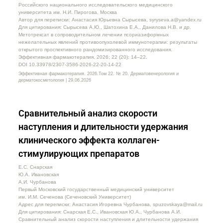
Российского национального исследовательского медицинского
университета им. Н.И. Пирогова, Москва
Автор для переписки: Анастасия Юрьевна Сырысева, syryseva.a@yandex.ru
Для цитирования: Сырысева А.Ю., Шатохина Е.А., Данилова Н.В. и др.
Метотрексат в сопроводительном лечении псориазиформных
нежелательных явлений противоопухолевой иммунотерапии: результаты
открытого проспективного рандомизированного исследования.
Эффективная фармакотерапия. 2026; 22 (20): 14–22.
DOI 10.33978/2307-3586-2026-22-20-14-22
Эффективная фармакотерапия. 2026.Том 22. № 20. Дерматовенерология и
дерматокосметология | 29.06.2026
Сравнительный анализ скорости
наступления и длительности удержания
клинического эффекта коллаген-
стимулирующих препаратов
Е.С. Снарская
Ю.А. Ивановская
А.И. Чурбанова
Первый Московский государственный медицинский университет
им. И.М. Сеченова (Сеченовский Университет)
Адрес для переписки: Анастасия Игоревна Чурбанова, spuzovskaya@mail.ru
Для цитирования: Снарская Е.С., Ивановская Ю.А., Чурбанова А.И.
Сравнительный анализ скорости наступления и длительности удержания