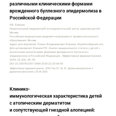
различными клиническими формами
врожденного буллезного эпидермолиза в
Российской Федерации
Р.В. Епишев
Национальный медицинский исследовательский центр здоровья детей,
Москва
Российская медицинская академия непрерывного профессионального
образования, Москва
Адрес для переписки: Роман Владимирович Епишев, drepishev@gmail.com
Для цитирования: Епишев Р.В. Анализ вакцинального статуса у детей с
различными клиническими формами врожденного буллезного
эпидермолиза в Российской Федерации. Эффективная фармакотерапия.
2026; 22 (20): 46–50.
DOI 10.33978/2307-3586-2026-22-20-46-50
Эффективная фармакотерапия. 2026.Том 22. № 20. Дерматовенерология и
дерматокосметология | 29.06.2026
Клинико-
иммунологическая характеристика детей
с атопическим дерматитом
и сопутствующей гнездной алопецией: