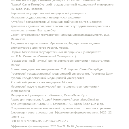
Московский государственный университет им. М.В. Ломоносова
Первый Санкт-Петербургский государственный медицинский университет
им. акад. И.П. Павлова
Кировский государственный медицинский университет
Ижевская государственная медицинская академия
Алтайский государственный медицинский университет, Барнаул
Уральский научно-исследовательский институт дерматовенерологии и
иммунопатологии, Екатеринбург
Санкт-Петербургская государственная медицинская академия им. И.И.
Мечникова
Академия постдипломного образования, Федеральное медико-
биологическое агентство России, Москва
Первый Московский государственный медицинский университет
им. И.М. Сеченова (Сеченовский Университет)
Государственный научный центр дерматовенерологии и косметологии,
Москва
Военно-медицинская академия им. С.М. Кирова, Санкт-Петербург
Ростовский государственный медицинский университет, Ростов-на-Дону
Курский государственный медицинский университет
Российский университет медицины, Москва
Московский научно-практический центр дерматовенерологии и
косметологии
Медицинский университет «Реавиз», Санкт-Петербург
Адрес для переписки: Андрей Николаевич Львов, alvov@mail.ru
Для цитирования: Львов А.Н., Круглова Л.С., Аравийская Е.Р. и др.
Современные аспекты комплексной терапии акне: от теории к практике
(резолюция совета экспертов). Эффективная фармакотерапия. 2026; 22
(20): 6–12.
DOI 10.33978/2307-3586-2026-22-20-6-12
Эффективная фармакотерапия. 2026.Том 22. № 20. Дерматовенерология и