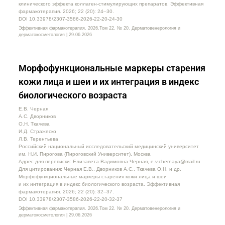
клинического эффекта коллаген-стимулирующих препаратов. Эффективная
фармакотерапия. 2026; 22 (20): 24–30.
DOI 10.33978/2307-3586-2026-22-20-24-30
Эффективная фармакотерапия. 2026.Том 22. № 20. Дерматовенерология и
дерматокосметология | 29.06.2026
Морфофункциональные маркеры старения
кожи лица и шеи и их интеграция в индекс
биологического возраста
Е.В. Черная
А.С. Дворников
О.Н. Ткачева
И.Д. Стражеско
Л.В. Терентьева
Российский национальный исследовательский медицинский университет
им. Н.И. Пирогова (Пироговский Университет), Москва
Адрес для переписки: Елизавета Вадимовна Черная, e.v.chernaya@mail.ru
Для цитирования: Черная Е.В., Дворников А.С., Ткачева О.Н. и др.
Морфофункциональные маркеры старения кожи лица и шеи
и их интеграция в индекс биологического возраста. Эффективная
фармакотерапия. 2026; 22 (20): 32–37.
DOI 10.33978/2307-3586-2026-22-20-32-37
Эффективная фармакотерапия. 2026.Том 22. № 20. Дерматовенерология и
дерматокосметология | 29.06.2026