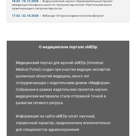
18.02.-16.12.2026
|
Всероссийский научно-образовательный проект
междисциплинарных школ по гастроэнтерологии «Настольная книга
практикующего гастроэнтеролога»
17.02.-22.10.2026
|
Вебинар «Оториноларингология в фокусе»
О медицинском портале uMEDp
Медицинский портал для врачей uMEDp (Universal
Medical Portal) создан при участии ведущих экспертов
различных областей медицины, много лет
сотрудничающих с издательским домом «Медфорум».
Собранные в рамках издательских проектов научно-
медицинские материалы стали отправной точкой в
развитии сетевого ресурса.
Информация на сайте uMEDp носит научный,
справочный характер, предназначена исключительно
для специалистов здравоохранения.