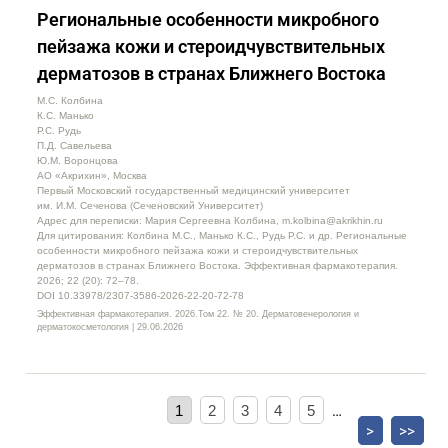
Региональные особенности микробного
пейзажа кожи и стероидчувствительных
дерматозов в странах Ближнего Востока
М.С. Колбина
К.С. Манько
Р.С. Рудь
П.Д. Савельева
Ю.М. Воронцова
АО «Акрихин», Москва
Первый Московский государственный медицинский университет
им. И.М. Сеченова (Сеченовский Университет)
Адрес для переписки: Мария Сергеевна Колбина, m.kolbina@akrikhin.ru
Для цитирования: Колбина М.С., Манько К.С., Рудь Р.С. и др. Региональные
особенности микробного пейзажа кожи и стероидчувствительных
дерматозов в странах Ближнего Востока. Эффективная фармакотерапия.
2026; 22 (20): 72–78.
DOI 10.33978/2307-3586-2026-22-20-72-78
Эффективная фармакотерапия. 2026.Том 22. № 20. Дерматовенерология и
дерматокосметология | 29.06.2026
1
2
3
4
5
…
>
>>