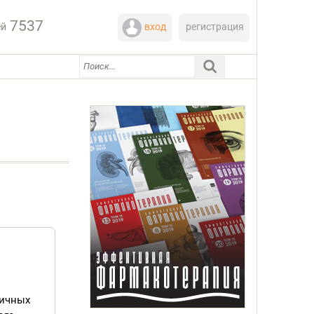
7537
ей
вход
регистрация
личных