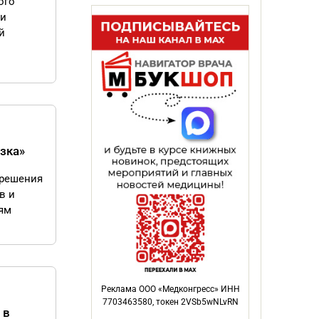
ого
 и
й
зка»
 решения
в и
ям
Реклама ООО «Медконгресс» ИНН
7703463580, токен 2VSb5wNLvRN
 в