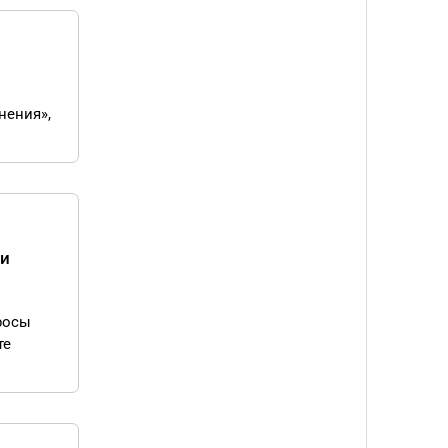
нения»,
 и
росы
те