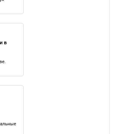
и в
ве.
уальные