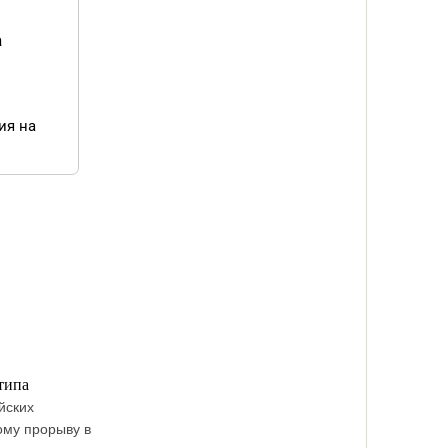
а
ия на
типа
йских
ому прорыву в