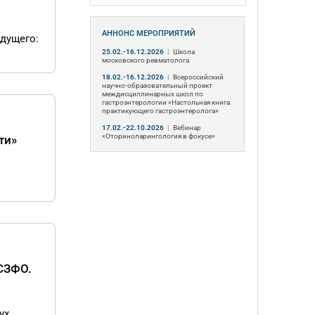
АННОНС МЕРОПРИЯТИЙ
дущего:
25.02.-16.12.2026
|
Школа
московского ревматолога
18.02.-16.12.2026
|
Всероссийский
научно-образовательный проект
междисциплинарных школ по
гастроэнтерологии «Настольная книга
практикующего гастроэнтеролога»
17.02.-22.10.2026
|
Вебинар
«Оториноларингология в фокусе»
ти»
й
СЗФО.
ух