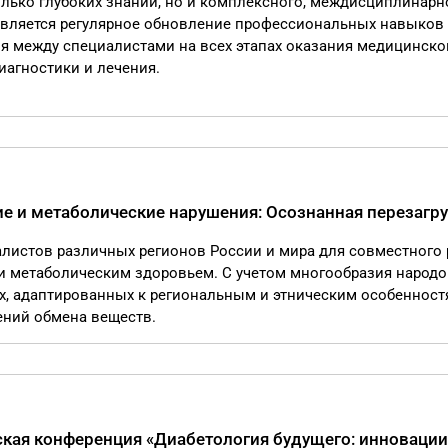
только глубоких знаний, но и комплексного, междисциплинарн
 является регулярное обновление профессиональных навыков
 между специалистами на всех этапах оказания медицинско
агностики и лечения.
 и метаболические нарушения: Осознанная перезагру
алистов различных регионов России и мира для совместного
и метаболическим здоровьем. С учетом многообразия народо
х, адаптированных к региональным и этническим особенност
ений обмена веществ.
ая конференция «Диабетология будущего: инновации