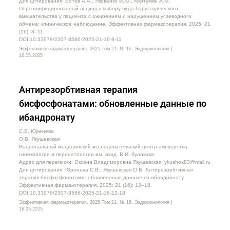
Для цитирования: Ботов А.А., Яковенко И.Ю., Мкртумян А.М.
Персонифицированный подход к выбору вида бариатрического
вмешательства у пациента с ожирением и нарушением углеводного
обмена: клиническое наблюдение. Эффективная фармакотерапия. 2025; 21
(16): 8–11.
DOI 10.33978/2307-3586-2025-21-16-8-11
Эффективная фармакотерапия. 2025.Том 21. № 16. Эндокринология |
16.05.2025
Антирезорбтивная терапия
бисфосфонатами: обновленные данные по
ибандронату
С.В. Юренева
О.В. Якушевская
Национальный медицинский исследовательский центр акушерства,
гинекологии и перинатологии им. акад. В.И. Кулакова
Адрес для переписки: Оксана Владимировна Якушевская, ykushox83@mail.ru
Для цитирования: Юренева С.В., Якушевская О.В. Антирезорбтивная
терапия бисфосфонатами: обновленные данные по ибандронату.
Эффективная фармакотерапия. 2025; 21 (16): 12–18.
DOI 10.33978/2307-3586-2025-21-16-12-18
Эффективная фармакотерапия. 2025.Том 21. № 16. Эндокринология |
16.05.2025