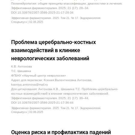
Полинейропатии: общие принципы классификации, диагностики и лечения.
Эффективная фармакотерапия. 2025; 21 (17): 28–34.
DOI 10.33978/2307-3586-2025-21-17-28-34
Эффективная фармакотерапия. 2025. Том 21. № 17. Эндокринология.
Спецвыпуск | 02.06.2025
Проблема церебрально-костных
взаимодействий в клинике
неврологических заболеваний
К.В. Антонова
Т.С. Шишкина
ФГБНУ «Научный центр неврологии»
Адрес для переписки: Ксения Валентиновна Антонова,
kseniya.antonova@mail.ru
Для цитирования: Антонова К.В., Шишкина Т.С. Проблема церебрально-
костных взаимодействий в клинике неврологических заболеваний.
Эффективная фармакотерапия. 2025; 21 (17): 36–44.
DOI 10.33978/2307-3586-2025-21-17-36-44
Эффективная фармакотерапия. 2025. Том 21. № 17. Эндокринология.
Спецвыпуск | 02.06.2025
Оценка риска и профилактика падений