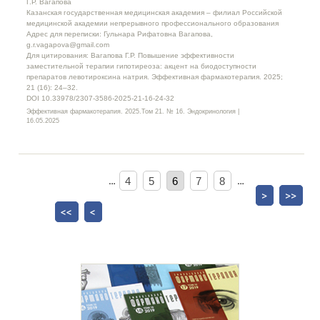
Г.Р. Вагапова
Казанская государственная медицинская академия – филиал Российской
медицинской академии непрерывного профессионального образования
Адрес для переписки: Гульнара Рифатовна Вагапова,
g.r.vagapova@gmail.com
Для цитирования: Вагапова Г.Р. Повышение эффективности
заместительной терапии гипотиреоза: акцент на биодоступности
препаратов левотироксина натрия. Эффективная фармакотерапия. 2025;
21 (16): 24–32.
DOI 10.33978/2307-3586-2025-21-16-24-32
Эффективная фармакотерапия. 2025.Том 21. № 16. Эндокринология |
16.05.2025
…
4
5
6
7
8
…
>
>>
<<
<