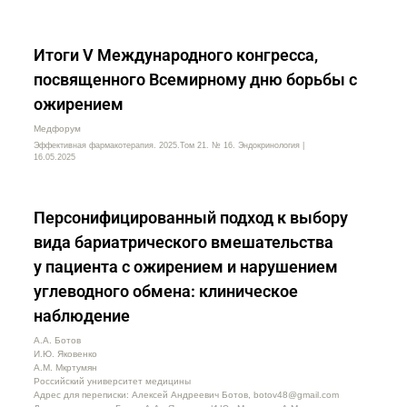
Итоги V Международного конгресса,
посвященного Всемирному дню борьбы с
ожирением
Медфорум
Эффективная фармакотерапия. 2025.Том 21. № 16. Эндокринология |
16.05.2025
Персонифицированный подход к выбору
вида бариатрического вмешательства
у пациента с ожирением и нарушением
углеводного обмена: клиническое
наблюдение
А.А. Ботов
И.Ю. Яковенко
А.М. Мкртумян
Российский университет медицины
Адрес для переписки: Алексей Андреевич Ботов, botov48@gmail.com