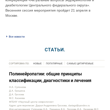
конференции «Актуальные вопросы эндокринологии и
диабетологии Центрального федерального округа».
Весенняя сессия мероприятия пройдет 21 апреля в
Москве.
Все новости
СТАТЬИ.
СОРТИРОВКА ПО:
НОВЫЕ
ПОПУЛЯРНЫЕ
САМЫЕ ЦИТИРУЕМЫЕ
Полинейропатии: общие принципы
классификации, диагностики и лечения
Н.А. Супонева
Д.А. Гришина
Д.А. Грозова
М.С. Казиева
ФГБНУ «Научный центр неврологии»
Адрес для переписки: Дарья Андреевна Грозова, dariagr@yandex.ru
Для цитирования: Супонева Н.А., Гришина Д.А., Грозова Д.А., Казиева М.С.