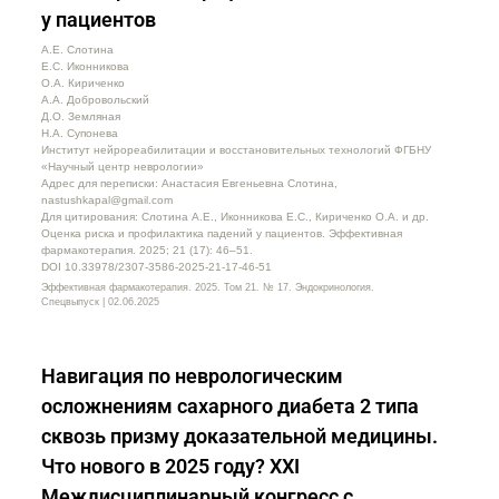
у пациентов
А.Е. Слотина
Е.С. Иконникова
О.А. Кириченко
А.А. Добровольский
Д.О. Земляная
Н.А. Супонева
Институт нейрореабилитации и восстановительных технологий ФГБНУ
«Научный центр неврологии»
Адрес для переписки: Анастасия Евгеньевна Слотина,
nastushkapal@gmail.com
Для цитирования: Слотина А.Е., Иконникова Е.С., Кириченко О.А. и др.
Оценка риска и профилактика падений у пациентов. Эффективная
фармакотерапия. 2025; 21 (17): 46–51.
DOI 10.33978/2307-3586-2025-21-17-46-51
Эффективная фармакотерапия. 2025. Том 21. № 17. Эндокринология.
Спецвыпуск | 02.06.2025
Навигация по неврологическим
осложнениям сахарного диабета 2 типа
сквозь призму доказательной медицины.
Что нового в 2025 году? XXI
Междисциплинарный конгресс с