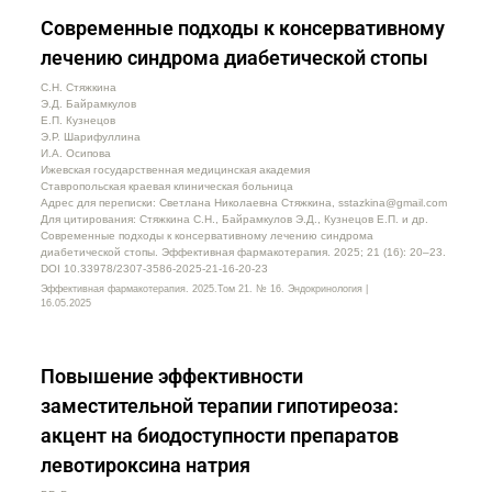
Современные подходы к консервативному
лечению синдрома диабетической стопы
С.Н. Стяжкина
Э.Д. Байрамкулов
Е.П. Кузнецов
Э.Р. Шарифуллина
И.А. Осипова
Ижевская государственная медицинская академия
Ставропольская краевая клиническая больница
Адрес для переписки: Светлана Николаевна Стяжкина, sstazkina@gmail.com
Для цитирования: Стяжкина С.Н., Байрамкулов Э.Д., Кузнецов Е.П. и др.
Современные подходы к консервативному лечению синдрома
диабетической стопы. Эффективная фармакотерапия. 2025; 21 (16): 20–23.
DOI 10.33978/2307-3586-2025-21-16-20-23
Эффективная фармакотерапия. 2025.Том 21. № 16. Эндокринология |
16.05.2025
Повышение эффективности
заместительной терапии гипотиреоза:
акцент на биодоступности препаратов
левотироксина натрия