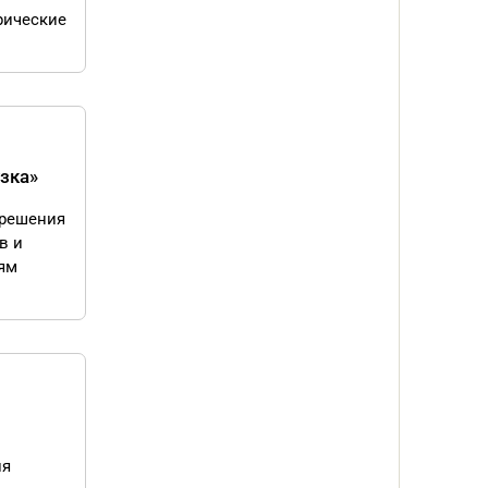
рические
зка»
 решения
в и
ям
ия