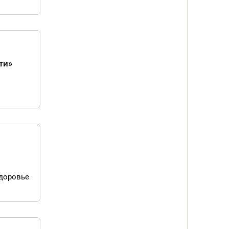
ти»
й
здоровье