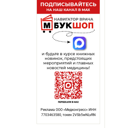
Реклама ООО «Медконгресс» ИНН
7703463580, токен 2VSb5wNLvRN