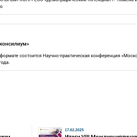
ro
 консилиум»
м формате состоится Научно-практическая конференция «Моск
года.
17.02.2025
лиум
Итоги VIII Междисциплина