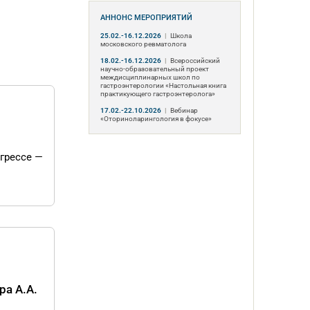
АННОНС МЕРОПРИЯТИЙ
25.02.-16.12.2026
|
Школа
московского ревматолога
18.02.-16.12.2026
|
Всероссийский
научно-образовательный проект
междисциплинарных школ по
гастроэнтерологии «Настольная книга
практикующего гастроэнтеролога»
17.02.-22.10.2026
|
Вебинар
«Оториноларингология в фокусе»
грессе —
ра А.А.