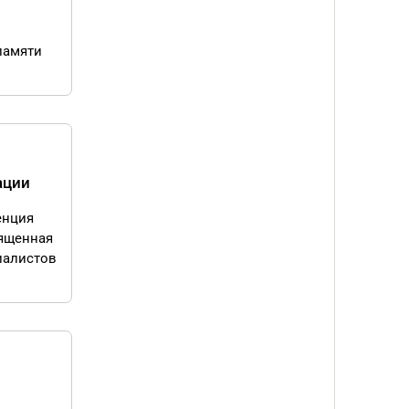
памяти
ации
енция
вященная
иалистов