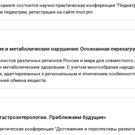
 формате состоится научно-практическая конференция "Педиат
педиатрии, регистрация на сайте moir.pro
 и метаболические нарушения: Осознанная перезагру
алистов различных регионов России и мира для совместного
и метаболическим здоровьем. С учетом многообразия народо
х, адаптированных к региональным и этническим особенност
ений обмена веществ.
 гастроэнтерологии. Приближаем будущее»
практическая конференция "Достижения и перспективы развит