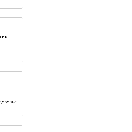
ти»
й
здоровье