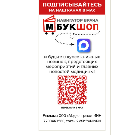
Реклама ООО «Медконгресс» ИНН
7703463580, токен 2VSb5wNLvRN