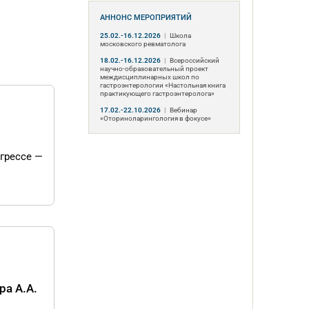
АННОНС МЕРОПРИЯТИЙ
25.02.-16.12.2026
|
Школа
московского ревматолога
18.02.-16.12.2026
|
Всероссийский
научно-образовательный проект
междисциплинарных школ по
гастроэнтерологии «Настольная книга
практикующего гастроэнтеролога»
17.02.-22.10.2026
|
Вебинар
«Оториноларингология в фокусе»
грессе —
ра А.А.