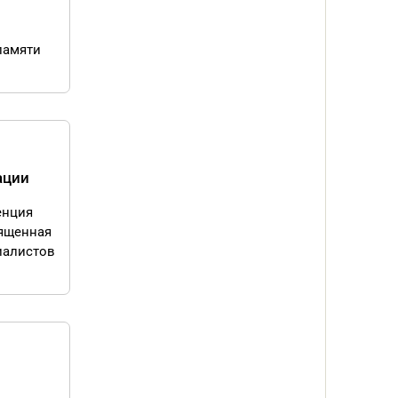
памяти
ации
енция
вященная
иалистов