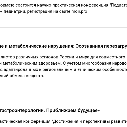
 формате состоится научно-практическая конференция "Педиат
педиатрии, регистрация на сайте moir.pro
 и метаболические нарушения: Осознанная перезагру
алистов различных регионов России и мира для совместного
и метаболическим здоровьем. С учетом многообразия народо
х, адаптированных к региональным и этническим особенност
ений обмена веществ.
 гастроэнтерологии. Приближаем будущее»
практическая конференция "Достижения и перспективы развит