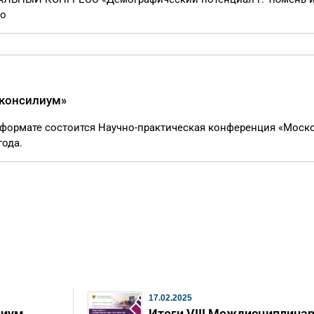
ro
 консилиум»
м формате состоится Научно-практическая конференция «Моск
года.
17.02.2025
лиум
Итоги VIII Междисциплина