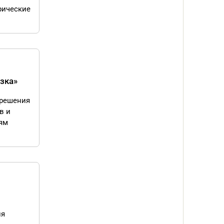
рические
зка»
 решения
в и
ям
ия