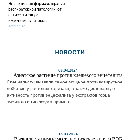
Эффективная фармакотерапия
респираторной патологии: от
антисептиков до
иммуномодуляторов
2022.06.30
НОВОСТИ
08.04.2024
Азиатское растение против клещевого энцефалита
Специалисты выявили самое мощное противовирусное
действие у растения харитаки, а также достоверную
активность против энцефалита у экстрактов горца
змеиного и гипекоума прямого.
18.03.2024
Выявили уязвимые места в структуре вируса ВЭБ