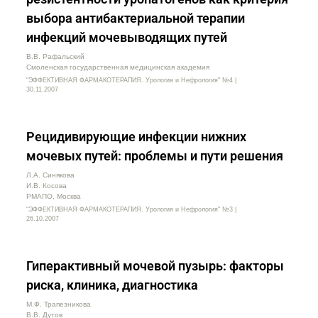
выбора антибактериальной терапии
инфекций мочевыводящих путей
В.В. Рафальский
Смоленская государственная медицинская академия
"ЭФФЕКТИВНАЯ ФАРМАКОТЕРАПИЯ. Урология и Нефрология" №4 |
30.11.2007
Рецидивирующие инфекции нижних
мочевых путей: проблемы и пути решения
Л.А. Синякова
И.В. Косова
РМАПО, Москва
"ЭФФЕКТИВНАЯ ФАРМАКОТЕРАПИЯ. Урология и Нефрология" №3 |
26.10.2007
Гиперактивный мочевой пузырь: факторы
риска, клиника, диагностика
М.Ф. Трапезникова
В.В. Дутов