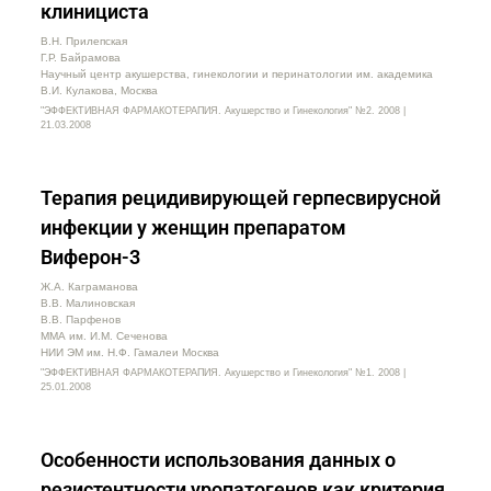
клинициста
В.Н. Прилепская
Г.Р. Байрамова
Научный центр акушерства, гинекологии и перинатологии им. академика
В.И. Кулакова, Москва
"ЭФФЕКТИВНАЯ ФАРМАКОТЕРАПИЯ. Акушерство и Гинекология" №2. 2008 |
21.03.2008
Терапия рецидивирующей герпесвирусной
инфекции у женщин препаратом
Виферон-3
Ж.А. Каграманова
В.В. Малиновская
В.В. Парфенов
ММА им. И.М. Сеченова
НИИ ЭМ им. Н.Ф. Гамалеи Москва
"ЭФФЕКТИВНАЯ ФАРМАКОТЕРАПИЯ. Акушерство и Гинекология" №1. 2008 |
25.01.2008
Особенности использования данных о
резистентности уропатогенов как критерия