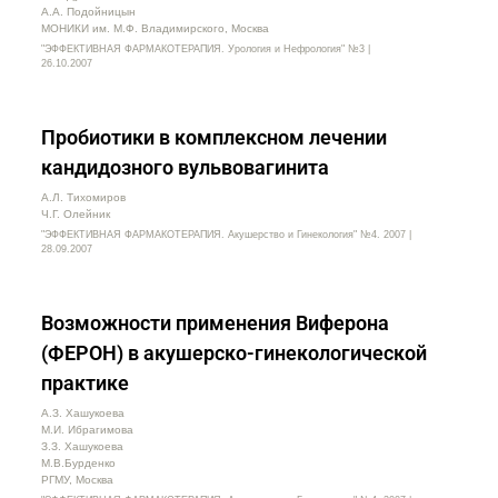
А.А. Подойницын
МОНИКИ им. М.Ф. Владимирского, Москва
"ЭФФЕКТИВНАЯ ФАРМАКОТЕРАПИЯ. Урология и Нефрология" №3 |
26.10.2007
Пробиотики в комплексном лечении
кандидозного вульвовагинита
А.Л. Тихомиров
Ч.Г. Олейник
"ЭФФЕКТИВНАЯ ФАРМАКОТЕРАПИЯ. Акушерство и Гинекология" №4. 2007 |
28.09.2007
Возможности применения Виферона
(ФЕРОН) в акушерско-гинекологической
практике
А.З. Хашукоева
М.И. Ибрагимова
З.З. Хашукоева
М.В.Бурденко
РГМУ, Москва