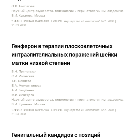
О.В. Быковская
Научный центр акушерства, гинекологии и перинатологии им. академика
В.И. Кулакова, Москва
"ЭФФЕКТИВНАЯ ФАРМАКОТЕРАПИЯ. Акушерство и Гинекология" №2. 2008 |
21.03.2008
Генферон в терапии плоскоклеточных
интраэпителиальных поражений шейки
матки низкой степени
В.Н. Прилепская
С.И. Роговская
Т.Н. Бебнева
Е.А. Межевитинова
А.И. Голубенко
М.И. Лебедева
Научный центр акушерства, гинекологии и перинатологии им. академика
В.И. Кулакова, Москва
"ЭФФЕКТИВНАЯ ФАРМАКОТЕРАПИЯ. Акушерство и Гинекология" №2. 2008 |
21.03.2008
Генитальный кандидоз с позиций