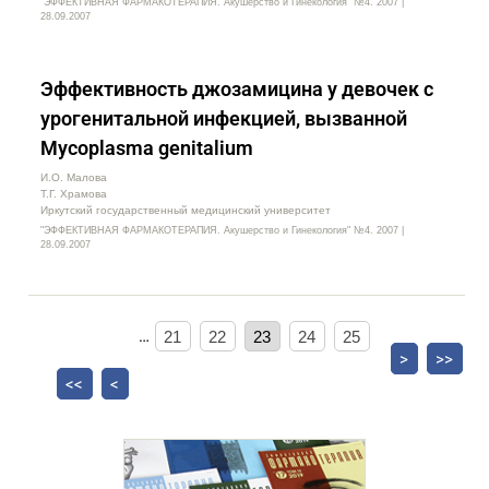
"ЭФФЕКТИВНАЯ ФАРМАКОТЕРАПИЯ. Акушерство и Гинекология" №4. 2007 |
28.09.2007
Эффективность джозамицина у девочек с
урогенитальной инфекцией, вызванной
Мycoplasma genitalium
И.О. Малова
Т.Г. Храмова
Иркутский государственный медицинский университет
"ЭФФЕКТИВНАЯ ФАРМАКОТЕРАПИЯ. Акушерство и Гинекология" №4. 2007 |
28.09.2007
…
21
22
23
24
25
>
>>
<<
<