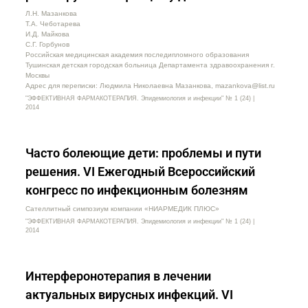
Л.Н. Мазанкова
Т.А. Чеботарева
И.Д. Майкова
С.Г. Горбунов
Российская медицинская академия последипломного образования
Тушинская детская городская больница Департамента здравоохранения г.
Москвы
Адрес для переписки: Людмила Николаевна Мазанкова, mazankova@list.ru
"ЭФФЕКТИВНАЯ ФАРМАКОТЕРАПИЯ. Эпидемиология и инфекции" № 1 (24) |
2014
Часто болеющие дети: проблемы и пути
решения. VI Ежегодный Всероссийский
конгресс по инфекционным болезням
Сателлитный симпозиум компании «НИАРМЕДИК ПЛЮС»
"ЭФФЕКТИВНАЯ ФАРМАКОТЕРАПИЯ. Эпидемиология и инфекции" № 1 (24) |
2014
Интерферонотерапия в лечении
актуальных вирусных инфекций. VI