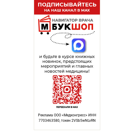
Реклама ООО «Медконгресс» ИНН
7703463580, токен 2VSb5wNLvRN