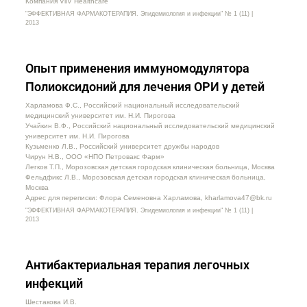
Компания ViiV Healthcare
"ЭФФЕКТИВНАЯ ФАРМАКОТЕРАПИЯ. Эпидемиология и инфекции" № 1 (11) |
2013
Опыт применения иммуномодулятора
Полиоксидоний для лечения ОРИ у детей
Харламова Ф.С., Российский национальный исследовательский
медицинский университет им. Н.И. Пирогова
Учайкин В.Ф., Российский национальный исследовательский медицинский
университет им. Н.И. Пирогова
Кузьменко Л.В., Российский университет дружбы народов
Чирун Н.В., ООО «НПО Петровакс Фарм»
Легков Т.П., Морозовская детская городская клиническая больница, Москва
Фельдфикс Л.В., Морозовская детская городская клиническая больница,
Москва
Адрес для переписки: Флора Семеновна Харламова, kharlamova47@bk.ru
"ЭФФЕКТИВНАЯ ФАРМАКОТЕРАПИЯ. Эпидемиология и инфекции" № 1 (11) |
2013
Антибактериальная терапия легочных
инфекций
Шестакова И.В.