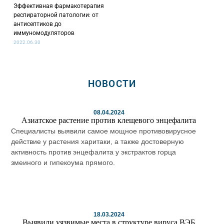
Эффективная фармакотерапия
респираторной патологии: от
антисептиков до
иммуномодуляторов
2022.06.30
НОВОСТИ
08.04.2024
Азиатское растение против клещевого энцефалита
Специалисты выявили самое мощное противовирусное
действие у растения харитаки, а также достоверную
активность против энцефалита у экстрактов горца
змеиного и гипекоума прямого.
18.03.2024
Выявили уязвимые места в структуре вируса ВЭБ