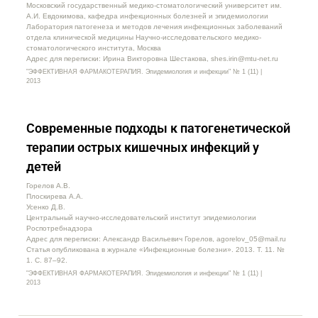
Московский государственный медико-стоматологический университет им.
А.И. Евдокимова, кафедра инфекционных болезней и эпидемиологии
Лаборатория патогенеза и методов лечения инфекционных заболеваний
отдела клинической медицины Научно-исследовательского медико-
стоматологического института, Москва
Адрес для переписки: Ирина Викторовна Шестакова, shes.irin@mtu-net.ru
"ЭФФЕКТИВНАЯ ФАРМАКОТЕРАПИЯ. Эпидемиология и инфекции" № 1 (11) |
2013
Современные подходы к патогенетической
терапии острых кишечных инфекций у
детей
Горелов А.В.
Плоскирева А.А.
Усенко Д.В.
Центральный научно-исследовательский институт эпидемиологии
Роспотребнадзора
Адрес для переписки: Александр Васильевич Горелов, agorelov_05@mail.ru
Статья опубликована в журнале «Инфекционные болезни». 2013. Т. 11. №
1. С. 87–92.
"ЭФФЕКТИВНАЯ ФАРМАКОТЕРАПИЯ. Эпидемиология и инфекции" № 1 (11) |
2013