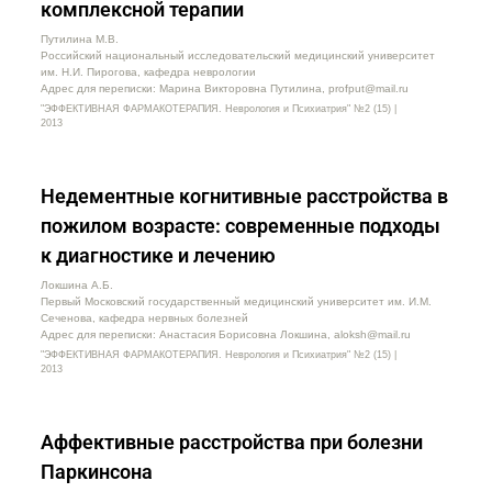
комплексной терапии
Путилина М.В.
Российский национальный исследовательский медицинский университет
им. Н.И. Пирогова, кафедра неврологии
Адрес для переписки: Марина Викторовна Путилина, profput@mail.ru
"ЭФФЕКТИВНАЯ ФАРМАКОТЕРАПИЯ. Неврология и Психиатрия" №2 (15) |
2013
Недементные когнитивные расстройства в
пожилом возрасте: современные подходы
к диагностике и лечению
Локшина А.Б.
Первый Московский государственный медицинский университет им. И.М.
Сеченова, кафедра нервных болезней
Адрес для переписки: Анастасия Борисовна Локшина, aloksh@mail.ru
"ЭФФЕКТИВНАЯ ФАРМАКОТЕРАПИЯ. Неврология и Психиатрия" №2 (15) |
2013
Аффективные расстройства при болезни
Паркинсона