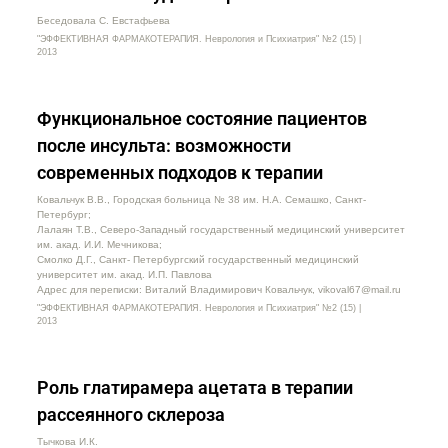
Беседовала С. Евстафьева
"ЭФФЕКТИВНАЯ ФАРМАКОТЕРАПИЯ. Неврология и Психиатрия" №2 (15) |
2013
Функциональное состояние пациентов
после инсульта: возможности
современных подходов к терапии
Ковальчук В.В., Городская больница № 38 им. Н.А. Семашко, Санкт-
Петербург;
Лалаян Т.В., Северо-Западный государственный медицинский университет
им. акад. И.И. Мечникова;
Смолко Д.Г., Санкт- Петербургский государственный медицинский
университет им. акад. И.П. Павлова
Адрес для переписки: Виталий Владимирович Ковальчук, vikoval67@mail.ru
"ЭФФЕКТИВНАЯ ФАРМАКОТЕРАПИЯ. Неврология и Психиатрия" №2 (15) |
2013
Роль глатирамера ацетата в терапии
рассеянного склероза
Тычкова И.К.