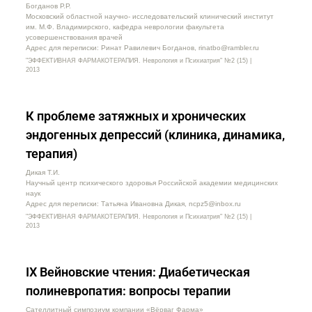
Богданов Р.Р.
Московский областной научно- исследовательский клинический институт
им. М.Ф. Владимирского, кафедра неврологии факультета
усовершенствования врачей
Адрес для переписки: Ринат Равилевич Богданов, rinatbo@rambler.ru
"ЭФФЕКТИВНАЯ ФАРМАКОТЕРАПИЯ. Неврология и Психиатрия" №2 (15) |
2013
К проблеме затяжных и хронических
эндогенных депрессий (клиника, динамика,
терапия)
Дикая Т.И.
Научный центр психического здоровья Российской академии медицинских
наук
Адрес для переписки: Татьяна Ивановна Дикая, ncpz5@inbox.ru
"ЭФФЕКТИВНАЯ ФАРМАКОТЕРАПИЯ. Неврология и Психиатрия" №2 (15) |
2013
IX Вейновские чтения: Диабетическая
полиневропатия: вопросы терапии
Сателлитный симпозиум компании «Вёрваг Фарма»