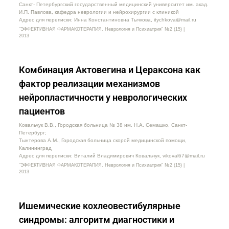
Санкт- Петербургский государственный медицинский университет им. акад.
И.П. Павлова, кафедра неврологии и нейрохирургии c клиникой
Адрес для переписки: Инна Константиновна Тычкова, itychkova@mail.ru
"ЭФФЕКТИВНАЯ ФАРМАКОТЕРАПИЯ. Неврология и Психиатрия" №2 (15) |
2013
Комбинация Актовегина и Цераксона как
фактор реализации механизмов
нейропластичности у неврологических
пациентов
Ковальчук В.В., Городская больница № 38 им. Н.А. Семашко, Санкт-
Петербург;
Тынтерова А.М., Городская больница скорой медицинской помощи,
Калининград
Адрес для переписки: Виталий Владимирович Ковальчук, vikoval67@mail.ru
"ЭФФЕКТИВНАЯ ФАРМАКОТЕРАПИЯ. Неврология и Психиатрия" №2 (15) |
2013
Ишемические кохлеовестибулярные
синдромы: алгоритм диагностики и