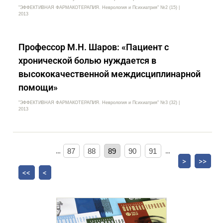
"ЭФФЕКТИВНАЯ ФАРМАКОТЕРАПИЯ. Неврология и Психиатрия" №2 (15) |
2013
Профессор М.Н. Шаров: «Пациент с
хронической болью нуждается в
высококачественной междисциплинарной
помощи»
"ЭФФЕКТИВНАЯ ФАРМАКОТЕРАПИЯ. Неврология и Психиатрия" №3 (32) |
2013
…
87
88
89
90
91
…
>
>>
<<
<