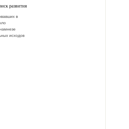
риск развития
овавших в
ыло
анамнезе
ьных исходов