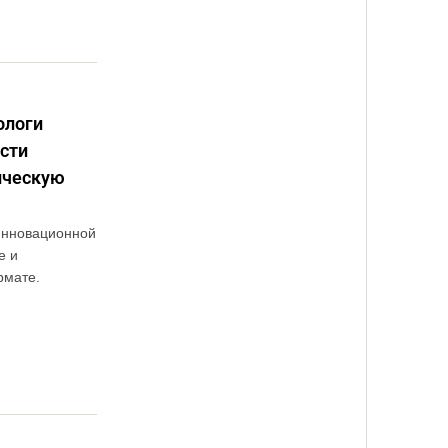
ологи
сти
ическую
инновационной
е и
рмате.