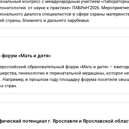
ациональный конгресс с международным участием «Лабораторн
еонатологии: от науки к практике» ЛАБРиН'2026. Мероприятие
ионального диалога специалистов в сфере охраны материнст
ей страны, ближнего и дальнего зарубежья.
 форум «Мать и дитя»
Всероссийский образовательный форум «Мать и дитя» – ежегод
шерства, гинекологии и перинатальной медицины, которое н
. Например, в прошлом году площадку форума посетили свыш
х стран.
ческий потенциал г. Ярославля и Ярославской облас