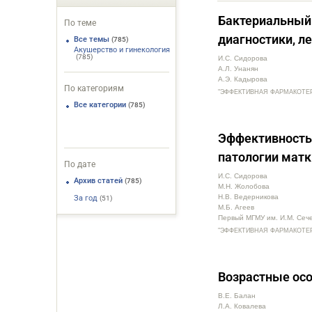
Бактериальный 
По теме
диагностики, л
Все темы
(785)
Акушерство и гинекология
(785)
И.С. Сидорова
А.Л. Унанян
А.Э. Кадырова
По категориям
"ЭФФЕКТИВНАЯ ФАРМАКОТЕРАПИ
Все категории
(785)
Эффективность 
патологии матк
По дате
И.С. Сидорова
Архив статей
(785)
М.Н. Жолобова
Н.В. Ведерникова
За год
(51)
М.Б. Агеев
Первый МГМУ им. И.М. Сеч
"ЭФФЕКТИВНАЯ ФАРМАКОТЕРАПИ
Возрастные ос
В.Е. Балан
Л.А. Ковалева