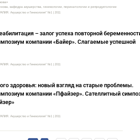
кова»
нова, кафедра акушерства, гинекологии, перинатологии и репродуктологии
Я. Акушерство и Гинекология" №1 | 2011
еабилитация – залог успеха повторной беременност
импозиум компании «Байер». Слагаемые успешной
Я. Акушерство и Гинекология" №1 | 2011
го здоровья: новый взгляд на старые проблемы.
импозиум компании «Пфайзер». Сателлитный симпо
йзер»
Я. Акушерство и Гинекология" №1 | 2011