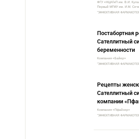
ФГУ «НЦАГиП им. В.И. Кула
Первый МГМУ им. И.М. Сече
"ЭФФЕКТИВНАЯ ФАРМАКОТЕРАПИ
Постабортная р
Сателлитный с
беременности
Компания «Байер»
"ЭФФЕКТИВНАЯ ФАРМАКОТЕРАПИ
Рецепты женско
Сателлитный с
компании «Пфа
Компания «Пфайзер»
"ЭФФЕКТИВНАЯ ФАРМАКОТЕРАПИ