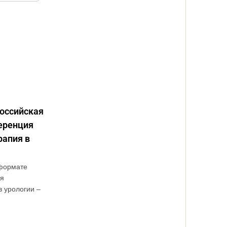
российская
еренция
апия в
 формате
ая
 урологии –