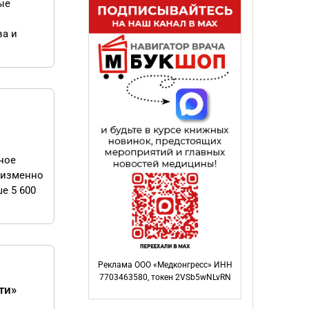
ые
ва и
ное
еизменно
е 5 600
Реклама ООО «Медконгресс» ИНН
7703463580, токен 2VSb5wNLvRN
ти»