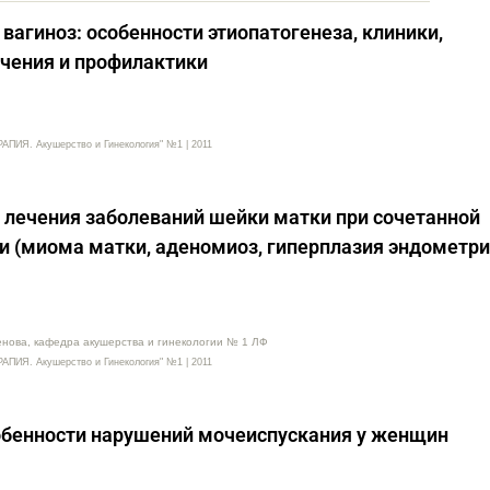
вагиноз: особенности этиопатогенеза, клиники,
ечения и профилактики
Я. Акушерство и Гинекология" №1 | 2011
лечения заболеваний шейки матки при сочетанной
и (миома матки, аденомиоз, гиперплазия эндометри
енова, кафедра акушерства и гинекологии № 1 ЛФ
Я. Акушерство и Гинекология" №1 | 2011
обенности нарушений мочеиспускания у женщин