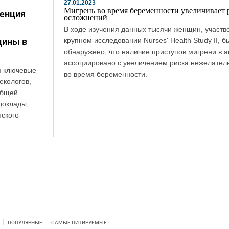
27.01.2023
Мигрень во время беременности увеличивает 
ренция
осложнений
В ходе изучения данных тысячи женщин, участв
цины в
крупном исследовании Nurses' Health Study II, б
обнаружено, что наличие приступов мигрени в 
ассоциировано с увеличением риска нежелател
я ключевые
во время беременности.
екологов,
общей
доклады,
ского
ПОПУЛЯРНЫЕ
САМЫЕ ЦИТИРУЕМЫЕ