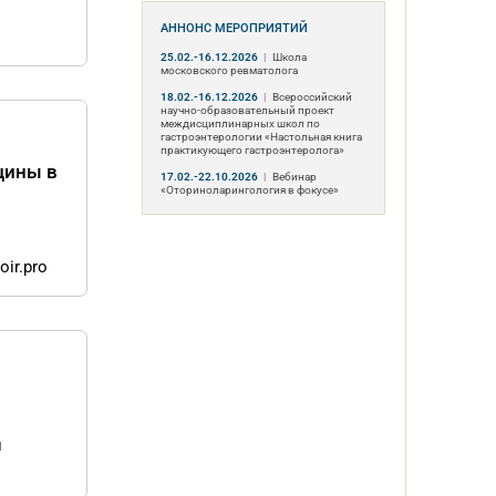
й
АННОНС МЕРОПРИЯТИЙ
25.02.-16.12.2026
|
Школа
московского ревматолога
18.02.-16.12.2026
|
Всероссийский
научно-образовательный проект
междисциплинарных школ по
гастроэнтерологии «Настольная книга
практикующего гастроэнтеролога»
цины в
17.02.-22.10.2026
|
Вебинар
«Оториноларингология в фокусе»
ir.pro
и