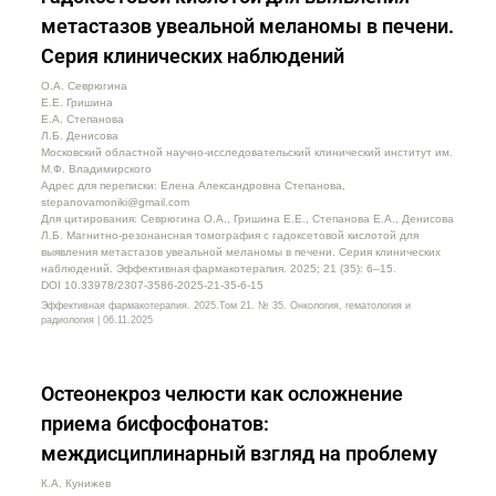
метастазов увеальной меланомы в печени.
Серия клинических наблюдений
О.А. Севрюгина
Е.Е. Гришина
Е.А. Степанова
Л.Б. Денисова
Московский областной научно-исследовательский клинический институт им.
М.Ф. Владимирского
Адрес для переписки: Елена Александровна Степанова,
stepanovamoniki@gmail.com
Для цитирования: Севрюгина О.А., Гришина Е.Е., Степанова Е.А., Денисова
Л.Б. Магнитно-резонансная томография с гадоксетовой кислотой для
выявления метастазов увеальной меланомы в печени. Серия клинических
наблюдений. Эффективная фармакотерапия. 2025; 21 (35): 6–15.
DOI 10.33978/2307-3586-2025-21-35-6-15
Эффективная фармакотерапия. 2025.Том 21. № 35. Онкология, гематология и
радиология | 06.11.2025
Остеонекроз челюсти как осложнение
приема бисфосфонатов:
междисциплинарный взгляд на проблему
К.А. Кунижев