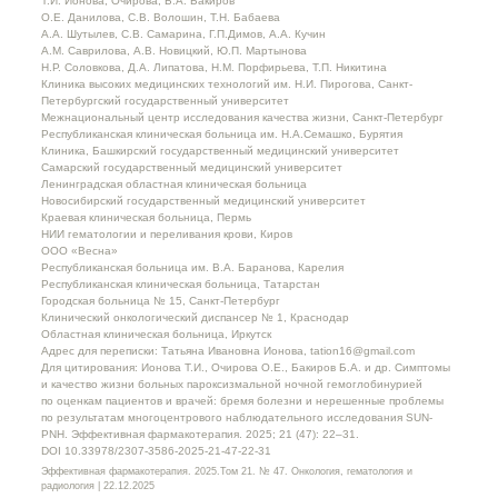
Т.И. Ионова, Очирова, Б.А. Бакиров
О.Е. Данилова, С.В. Волошин, Т.Н. Бабаева
А.А. Шутылев, С.В. Самарина, Г.П.Димов, А.А. Кучин
А.М. Саврилова, А.В. Новицкий, Ю.П. Мартынова
Н.Р. Соловкова, Д.А. Липатова, Н.М. Порфирьева, Т.П. Никитина
Клиника высоких медицинских технологий им. Н.И. Пирогова, Санкт-
Петербургский государственный университет
Межнациональный центр исследования качества жизни, Санкт-Петербург
Республиканская клиническая больница им. Н.А.Семашко, Бурятия
Клиника, Башкирский государственный медицинский университет
Самарский государственный медицинский университет
Ленинградская областная клиническая больница
Новосибирский государственный медицинский университет
Краевая клиническая больница, Пермь
НИИ гематологии и переливания крови, Киров
ООО «Весна»
Республиканская больница им. В.А. Баранова, Карелия
Республиканская клиническая больница, Татарстан
Городская больница № 15, Санкт-Петербург
Клинический онкологический диспансер № 1, Краснодар
Областная клиническая больница, Иркутск
Адрес для переписки: Татьяна Ивановна Ионова, tation16@gmail.com
Для цитирования: Ионова Т.И., Очирова О.Е., Бакиров Б.А. и др. Симптомы
и качество жизни больных пароксизмальной ночной гемоглобинурией
по оценкам пациентов и врачей: бремя болезни и нерешенные проблемы
по результатам многоцентрового наблюдательного исследования SUN-
PNH. Эффективная фармакотерапия. 2025; 21 (47): 22–31.
DOI 10.33978/2307-3586-2025-21-47-22-31
Эффективная фармакотерапия. 2025.Том 21. № 47. Онкология, гематология и
радиология | 22.12.2025