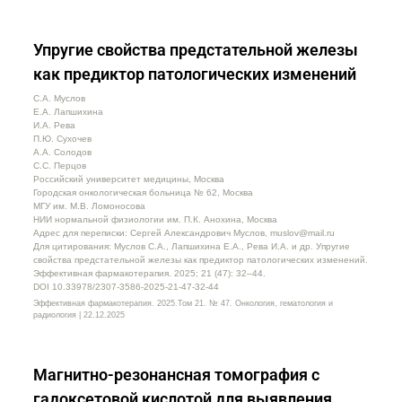
Упругие свойства предстательной железы
как предиктор патологических изменений
С.А. Муслов
Е.А. Лапшихина
И.А. Рева
П.Ю. Сухочев
А.А. Солодов
С.С. Перцов
Российский университет медицины, Москва
Городская онкологическая больница № 62, Москва
МГУ им. М.В. Ломоносова
НИИ нормальной физиологии им. П.К. Анохина, Москва
Адрес для переписки: Сергей Александрович Муслов, muslov@mail.ru
Для цитирования: Муслов С.А., Лапшихина Е.А., Рева И.А. и др. Упругие
свойства предстательной железы как предиктор патологических изменений.
Эффективная фармакотерапия. 2025; 21 (47): 32–44.
DOI 10.33978/2307-3586-2025-21-47-32-44
Эффективная фармакотерапия. 2025.Том 21. № 47. Онкология, гематология и
радиология | 22.12.2025
Магнитно-резонансная томография с
гадоксетовой кислотой для выявления