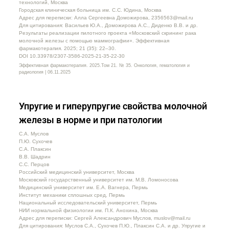
технологий, Москва
Городская клиническая больница им. С.С. Юдина, Москва
Адрес для переписки: Алла Сергеевна Доможирова, 2356563@mail.ru
Для цитирования: Васильев Ю.А., Доможирова А.С., Диденко В.В. и др.
Результаты реализации пилотного проекта «Московский скрининг рака
молочной железы с помощью маммографии». Эффективная
фармакотерапия. 2025; 21 (35): 22–30.
DOI 10.33978/2307-3586-2025-21-35-22-30
Эффективная фармакотерапия. 2025.Том 21. № 35. Онкология, гематология и
радиология | 06.11.2025
Упругие и гиперупругие свойства молочной
железы в норме и при патологии
С.А. Муслов
П.Ю. Сухочев
С.А. Плаксин
В.В. Шадрин
С.С. Перцов
Российский медицинский университет, Москва
Московский государственный университет им. М.В. Ломоносова
Медицинский университет им. Е.А. Вагнера, Пермь
Институт механики сплошных сред, Пермь
Национальный исследовательский университет, Пермь
НИИ нормальной физиологии им. П.К. Анохина, Москва
Адрес для переписки: Сергей Александрович Муслов, muslov@mail.ru
Для цитирования: Муслов С.А., Сухочев П.Ю., Плаксин С.А. и др. Упругие и