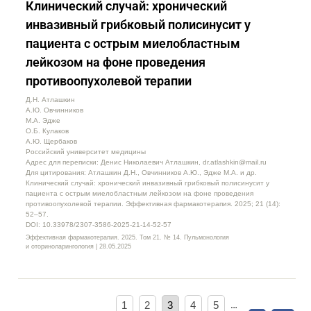
Клинический случай: хронический
инвазивный грибковый полисинусит у
пациента с острым миелобластным
лейкозом на фоне проведения
противоопухолевой терапии
Д.Н. Атлашкин
А.Ю. Овчинников
М.А. Эдже
О.Б. Кулаков
А.Ю. Щербаков
Российский университет медицины
Адрес для переписки: Денис Николаевич Атлашкин, dr.atlashkin@mail.ru
Для цитирования: Атлашкин Д.Н., Овчинников А.Ю., Эдже М.А. и др.
Клинический случай: хронический инвазивный грибковый полисинусит у
пациента с острым миелобластным лейкозом на фоне проведения
противоопухолевой терапии. Эффективная фармакотерапия. 2025; 21 (14):
52–57.
DOI: 10.33978/2307-3586-2025-21-14-52-57
Эффективная фармакотерапия. 2025. Том 21. № 14. Пульмонология
и оториноларингология | 28.05.2025
1
2
3
4
5
…