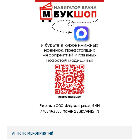
Реклама ООО «Медконгресс» ИНН
7703463580, токен 2VSb5wNLvRN
АННОНС МЕРОПРИЯТИЙ