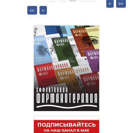
>
>>
<<
<