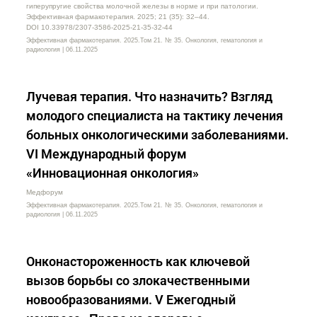
гиперупругие свойства молочной железы в норме и при патологии.
Эффективная фармакотерапия. 2025; 21 (35): 32–44.
DOI 10.33978/2307-3586-2025-21-35-32-44
Эффективная фармакотерапия. 2025.Том 21. № 35. Онкология, гематология и
радиология | 06.11.2025
Лучевая терапия. Что назначить? Взгляд
молодого специалиста на тактику лечения
больных онкологическими заболеваниями.
VI Международный форум
«Инновационная онкология»
Медфорум
Эффективная фармакотерапия. 2025.Том 21. № 35. Онкология, гематология и
радиология | 06.11.2025
Онконастороженность как ключевой
вызов борьбы со злокачественными
новообразованиями. V Ежегодный