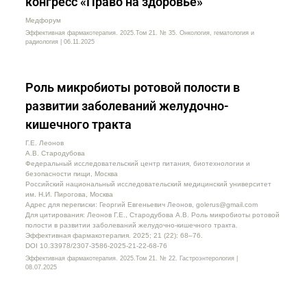
конгресс «Право на здоровье»
Медфорум
Эффективная фармакотерапия. 2025.Том 21. № 35. Онкология, гематология и
радиология | 06.11.2025
Роль микробиоты ротовой полости в
развитии заболеваний желудочно-
кишечного тракта
Г.Е. Леонов
А.В. Стародубова
Федеральный исследовательский центр питания, биотехнологии и
безопасности пищи, Москва
Российский национальный исследовательский медицинский университет
им. Н.И. Пирогова, Москва
Адрес для переписки: Георгий Евгеньевич Леонов, golerus@gmail.com
Для цитирования: Леонов Г.Е., Стародубова А.В. Роль микробиоты ротовой
полости в развитии заболеваний желудочно-кишечного тракта.
Эффективная фармакотерапия. 2025; 21 (22): 68–76.
DOI 10.33978/2307-3586-2025-21-22-68-76
Эффективная фармакотерапия. 2025.Том 21. № 22. Гастроэнтерология |
08.07.2025