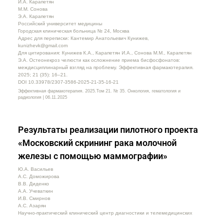
И.А. Карапетян
М.М. Сонова
Э.А. Карапетян
Российский университет медицины
Городская клиническая больница № 24, Москва
Адрес для переписки: Кантемир Анатольевич Кунижев,
kunizhevk@gmail.com
Для цитирования: Кунижев К.А., Карапетян И.А., Сонова М.М., Карапетян
Э.А. Остеонекроз челюсти как осложнение приема бисфосфонатов:
междисциплинарный взгляд на проблему. Эффективная фармакотерапия.
2025; 21 (35): 16–21.
DOI 10.33978/2307-3586-2025-21-35-16-21
Эффективная фармакотерапия. 2025.Том 21. № 35. Онкология, гематология и
радиология | 06.11.2025
Результаты реализации пилотного проекта
«Московский скрининг рака молочной
железы с помощью маммографии»
Ю.А. Васильев
А.С. Доможирова
В.В. Диденко
А.А. Учеваткин
И.В. Смирнов
А.С. Азарян
Научно-практический клинический центр диагностики и телемедицинских