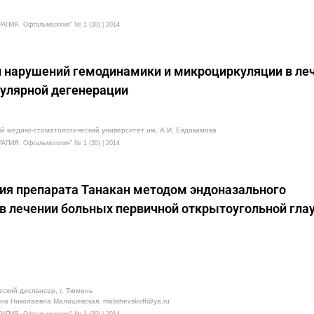
Я. Офтальмология" № 1 (30) | 2014
 нарушений гемодинамики и микроциркуляции в ле
улярной дегенерации
й медико-стоматологический университет им. А.И. Евдокимова
Я. Офтальмология" № 1 (30) | 2014
ия препарата Танакан методом эндоназального
в лечении больных первичной открытоугольной гла
ский диспансер, г. Тюмень
яна Николаевна Малишевская, malishevskoff@ya.ru