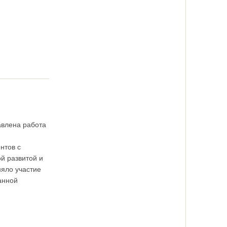
авлена работа
нтов с
й развитой и
няло участие
анной