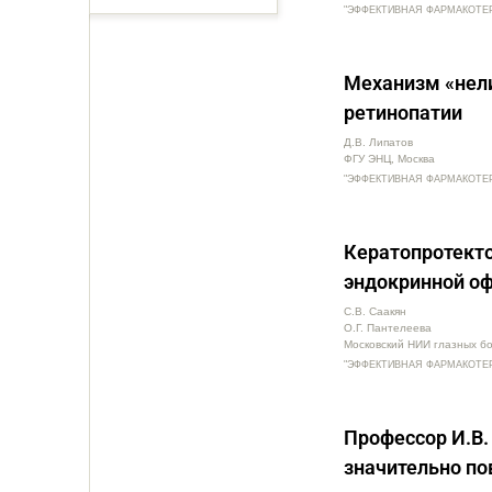
"ЭФФЕКТИВНАЯ ФАРМАКОТЕРАП
Механизм «нели
ретинопатии
Д.В. Липатов
ФГУ ЭНЦ, Москва
"ЭФФЕКТИВНАЯ ФАРМАКОТЕРАПИ
Кератопротект
эндокринной о
С.В. Саакян
О.Г. Пантелеева
Московский НИИ глазных б
"ЭФФЕКТИВНАЯ ФАРМАКОТЕРАПИ
Профессор И.В
значительно по