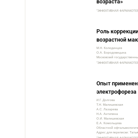
возраста»
"ЭФФЕКТИВНАЯ ФАРМАКОТЕРАПИ
Роль коррекции
возрастной мак
М.Н. Колединцев
О.А. Бородовицына
Московский государственны
"ЭФФЕКТИВНАЯ ФАРМАКОТЕРАПИ
Опыт применен
электрофореза 
И.Г. Долгова
Т.Н. Малишевская
А.С. Лазарева
Н.А. Антипина
О.И. Малишевская
Е.А. Комольцева
Областной офтальмологиче
Адрес для переписки: Тать