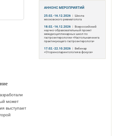
АННОНС МЕРОПРИЯТИЙ
25.02.-16.12.2026
|
Школа
московского ревматолога
18.02.-16.12.2026
|
Всероссийский
научно-образовательный проект
междисциплинарных школ по
гастроэнтерологии «Настольная книга
практикующего гастроэнтеролога»
17.02.-22.10.2026
|
Вебинар
«Оториноларингология в фокусе»
ение
разработали
рый может
ия выступает
торой