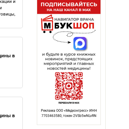
кации и
м
говицы,
цины в
Реклама ООО «Медконгресс» ИНН
цины в
7703463580, токен 2VSb5wNLvRN