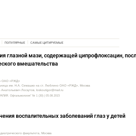
ПОПУЛЯРНЫЕ
САМЫЕ ЦИТИРУЕМЫЕ
я глазной мази, содержащей ципрофлоксацин, пос
еского вмешательства
тр ОАО «РЖД»
ьница им. Н.А. Семашко на ст. Люблино ОАО «РЖД», Москва
 Анатольевич Лоскутов, loskoutigor@mail.ru
Я. Офтальмология" № 1 (30) | 05.08.2015
чения воспалительных заболеваний глаз у детей
диатрического факультета, Москва