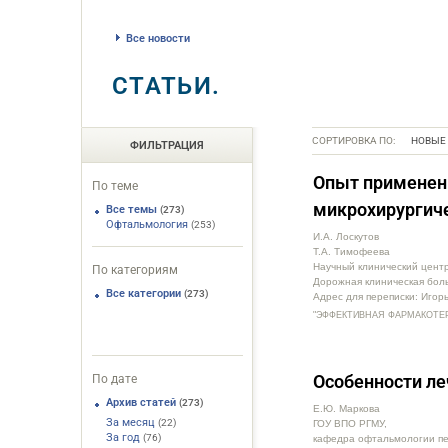
Все новости
СТАТЬИ.
СОРТИРОВКА ПО:
НОВЫЕ
ФИЛЬТРАЦИЯ
Опыт применени
По теме
микрохирургич
Все темы
(273)
Офтальмология
(253)
И.А. Лоскутов
Т.А. Тимофеева
Научный клинический цен
По категориям
Дорожная клиническая бол
Все категории
(273)
Адрес для переписки: Игорь
"ЭФФЕКТИВНАЯ ФАРМАКОТЕРАПИ
Особенности ле
По дате
Архив статей
(273)
Е.Ю. Маркова
За месяц
(22)
ГОУ ВПО РГМУ,
За год
(76)
кафедра офтальмологии пе