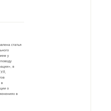
влена статья
ьного
ием у
 поводу
ации», в
 УЛ,
тов
 в
ции о
менениях в