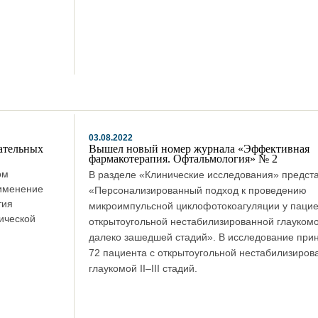
03.08.2022
ательных
Вышел новый номер журнала «Эффективная
фармакотерапия. Офтальмология» № 2
ом
В разделе «Клинические исследования» предст
именение
«Персонализированный подход к проведению
тия
микроимпульсной циклофотокоагуляции у пацие
тической
открытоугольной нестабилизированной глаукомо
далеко зашедшей стадий». В исследование при
72 пациента с открытоугольной нестабилизиров
глаукомой II–III стадий.