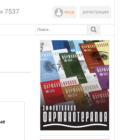
7537
ей
вход
регистрация
ые