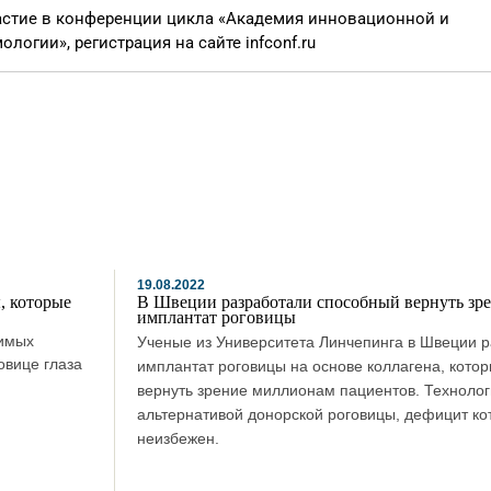
частие в конференции цикла «Академия инновационной и
гии», регистрация на сайте infconf.ru
19.08.2022
, которые
В Швеции разработали способный вернуть зр
имплантат роговицы
тимых
Ученые из Университета Линчепинга в Швеции 
овице глаза
имплантат роговицы на основе коллагена, кото
вернуть зрение миллионам пациентов. Технолог
альтернативой донорской роговицы, дефицит ко
неизбежен.