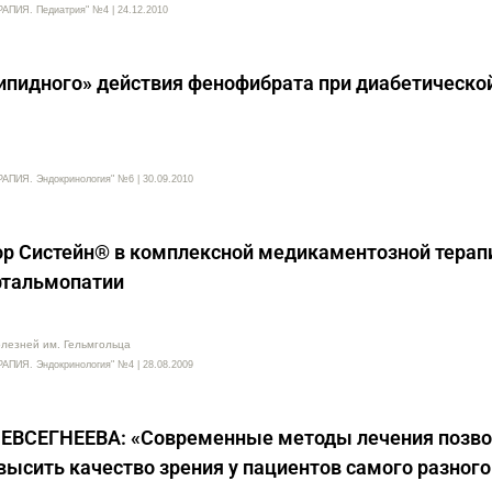
ИЯ. Педиатрия" №4 | 24.12.2010
пидного» действия фенофибрата при диабетическо
Я. Эндокринология" №6 | 30.09.2010
ор Систейн® в комплексной медикаментозной терап
фтальмопатии
олезней им. Гельмгольца
Я. Эндокринология" №4 | 28.08.2009
. ЕВСЕГНЕЕВА: «Современные методы лечения позв
высить качество зрения у пациентов самого разного