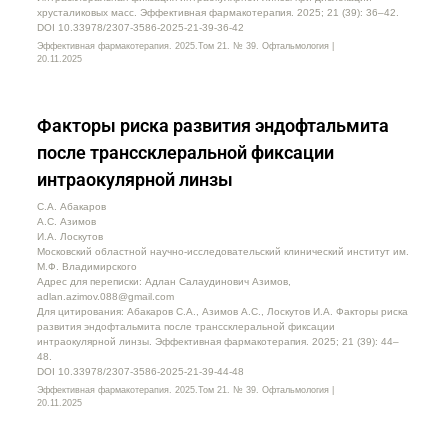
хрусталиковых масс. Эффективная фармакотерапия. 2025; 21 (39): 36–42.
DOI 10.33978/2307-3586-2025-21-39-36-42
Эффективная фармакотерапия. 2025.Том 21. № 39. Офтальмология |
20.11.2025
Факторы риска развития эндофтальмита
после транссклеральной фиксации
интраокулярной линзы
С.А. Абакаров
А.С. Азимов
И.А. Лоскутов
Московский областной научно-исследовательский клинический институт им.
М.Ф. Владимирского
Адрес для переписки: Адлан Салаудинович Азимов,
adlan.azimov.088@gmail.com
Для цитирования: Абакаров С.А., Азимов А.С., Лоскутов И.А. Факторы риска
развития эндофтальмита после транссклеральной фиксации
интраокулярной линзы. Эффективная фармакотерапия. 2025; 21 (39): 44–
48.
DOI 10.33978/2307-3586-2025-21-39-44-48
Эффективная фармакотерапия. 2025.Том 21. № 39. Офтальмология |
20.11.2025