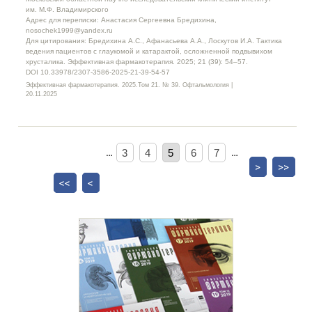
им. М.Ф. Владимирского
Адрес для переписки: Анастасия Сергеевна Бредихина,
nosochek1999@yandex.ru
Для цитирования: Бредихина А.С., Афанасьева А.А., Лоскутов И.А. Тактика
ведения пациентов с глаукомой и катарактой, осложненной подвывихом
хрусталика. Эффективная фармакотерапия. 2025; 21 (39): 54–57.
DOI 10.33978/2307-3586-2025-21-39-54-57
Эффективная фармакотерапия. 2025.Том 21. № 39. Офтальмология |
20.11.2025
…
3
4
5
6
7
…
>
>>
<<
<