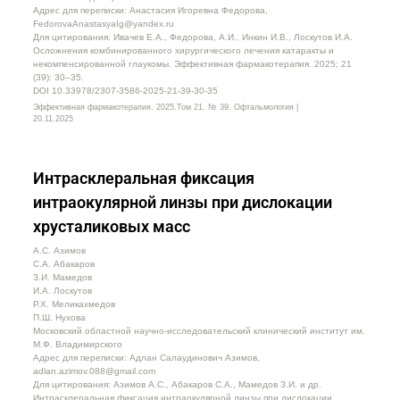
Адрес для переписки: Анастасия Игоревна Федорова,
FedorovaAnastasyaIg@yandex.ru
Для цитирования: Ивачев Е.А., Федорова, А.И., Инкин И.В., Лоскутов И.А.
Осложнения комбинированного хирургического лечения катаракты и
некомпенсированной глаукомы. Эффективная фармакотерапия. 2025; 21
(39): 30–35.
DOI 10.33978/2307-3586-2025-21-39-30-35
Эффективная фармакотерапия. 2025.Том 21. № 39. Офтальмология |
20.11.2025
Интрасклеральная фиксация
интраокулярной линзы при дислокации
хрусталиковых масс
А.С. Азимов
С.А. Абакаров
З.И. Мамедов
И.А. Лоскутов
Р.Х. Меликахмедов
П.Ш. Нухова
Московский областной научно-исследовательский клинический институт им.
М.Ф. Владимирского
Адрес для переписки: Адлан Салаудинович Азимов,
adlan.azimov.088@gmail.com
Для цитирования: Азимов А.С., Абакаров С.А., Мамедов З.И. и др.
Интрасклеральная фиксация интраокулярной линзы при дислокации