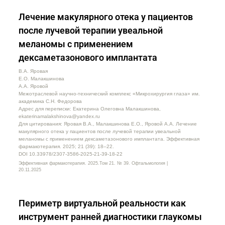
Лечение макулярного отека у пациентов
после лучевой терапии увеальной
меланомы с применением
дексаметазонового имплантата
В.А. Яровая
Е.О. Малакшинова
А.А. Яровой
Межотраслевой научно-технический комплекс «Микрохирургия глаза» им.
академика С.Н. Федорова
Адрес для переписки: Екатерина Олеговна Малакшинова,
ekaterinamalakshinova@yandex.ru
Для цитирования: Яровая В.А., Малакшинова Е.О., Яровой А.А. Лечение
макулярного отека у пациентов после лучевой терапии увеальной
меланомы с применением дексаметазонового имплантата. Эффективная
фармакотерапия. 2025; 21 (39): 18–22.
DOI 10.33978/2307-3586-2025-21-39-18-22
Эффективная фармакотерапия. 2025.Том 21. № 39. Офтальмология |
20.11.2025
Периметр виртуальной реальности как
инструмент ранней диагностики глаукомы