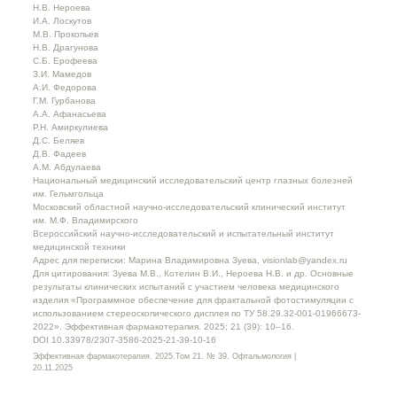
Н.В. Нероева
И.А. Лоскутов
М.В. Прокопьев
Н.В. Драгунова
С.Б. Ерофеева
З.И. Мамедов
А.И. Федорова
Г.М. Гурбанова
А.А. Афанасьева
Р.Н. Амиркулиева
Д.С. Беляев
Д.В. Фадеев
А.М. Абдулаева
Национальный медицинский исследовательский центр глазных болезней
им. Гельмгольца
Московский областной научно-исследовательский клинический институт
им. М.Ф. Владимирского
Всероссийский научно-исследовательский и испытательный институт
медицинской техники
Адрес для переписки: Марина Владимировна Зуева, visionlab@yandex.ru
Для цитирования: Зуева М.В., Котелин В.И., Нероева Н.В. и др. Основные
результаты клинических испытаний с участием человека медицинского
изделия «Программное обеспечение для фрактальной фотостимуляции с
использованием стереоскопического дисплея по ТУ 58.29.32-001-01966673-
2022». Эффективная фармакотерапия. 2025; 21 (39): 10–16.
DOI 10.33978/2307-3586-2025-21-39-10-16
Эффективная фармакотерапия. 2025.Том 21. № 39. Офтальмология |
20.11.2025