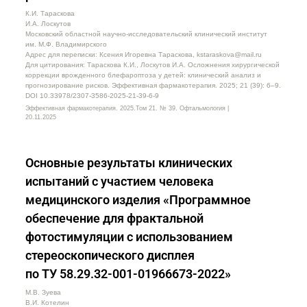
К.И. Тараскова
И.А. Лоскутов
Московский областной научно-исследовательский клинический институт
им. М.Ф. Владимирского
Адрес для переписки: Ксения Игоревна Тараскова, kstaraskova@mail.ru
Для цитирования: Тараскова К.И., Лоскутов И.А. Осложнения хирургической
коррекции врожденного блефароптоза у детей: клинический анализ и
прогнозирование рисков. Эффективная фармакотерапия. 2025; 21 (39): 6–9.
DOI 10.33978/2307-3586-2025-21-39-6-9
Эффективная фармакотерапия. 2025.Том 21. № 39. Офтальмология |
20.11.2025
Основные результаты клинических
испытаний с участием человека
медицинского изделия «Программное
обеспечение для фрактальной
фотостимуляции с использованием
стереоскопического дисплея
по ТУ 58.29.32-001-01966673-2022»
М.В. Зуева
В.И. Котелин