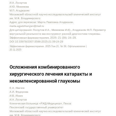
И.А. Лоскутов
И.Ю. Межевова
М.П. Агаджанян
Московский областной научно-исследовательский клинический институт
им. М.Ф. Владимирского
Адрес для переписки: Марта Павловна Агаджанян,
marta.agadzhanyan@mail.ru
Для цитирования: Лоскутов И.А., Межевова И.Ю., Агаджанян М.П. Периметр
виртуальной реальности как инструмент ранней диагностики глаукомы.
Эффективная фармакотерапия. 2025; 21 (39): 24–29.
DOI 10.33978/2307-3586-2025-21-39-24-29
Эффективная фармакотерапия. 2025.Том 21. № 39. Офтальмология |
20.11.2025
Осложнения комбинированного
хирургического лечения катаракты и
некомпенсированной глаукомы
Е.А. Ивачев
А.И. Федорова
И.В. Инкин
И.А. Лоскутов
Клиническая больница «РЖД-Медицина», Пенза
Пензенский государственный университет
Московский областной научно-исследовательский клинический институт
им. М.Ф. Владимирского