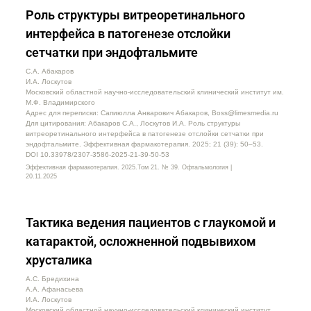
Роль структуры витреоретинального
интерфейса в патогенезе отслойки
сетчатки при эндофтальмите
С.А. Абакаров
И.А. Лоскутов
Московский областной научно-исследовательский клинический институт им.
М.Ф. Владимирского
Адрес для переписки: Сапиюлла Анварович Абакаров, Boss@limesmedia.ru
Для цитирования: Абакаров С.А., Лоскутов И.А. Роль структуры
витреоретинального интерфейса в патогенезе отслойки сетчатки при
эндофтальмите. Эффективная фармакотерапия. 2025; 21 (39): 50–53.
DOI 10.33978/2307-3586-2025-21-39-50-53
Эффективная фармакотерапия. 2025.Том 21. № 39. Офтальмология |
20.11.2025
Тактика ведения пациентов с глаукомой и
катарактой, осложненной подвывихом
хрусталика
А.С. Бредихина
А.А. Афанасьева
И.А. Лоскутов
Московский областной научно-исследовательский клинический институт