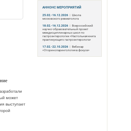
АННОНС МЕРОПРИЯТИЙ
25.02.-16.12.2026
|
Школа
московского ревматолога
18.02.-16.12.2026
|
Всероссийский
научно-образовательный проект
междисциплинарных школ по
гастроэнтерологии «Настольная книга
практикующего гастроэнтеролога»
17.02.-22.10.2026
|
Вебинар
«Оториноларингология в фокусе»
ение
разработали
рый может
ия выступает
торой