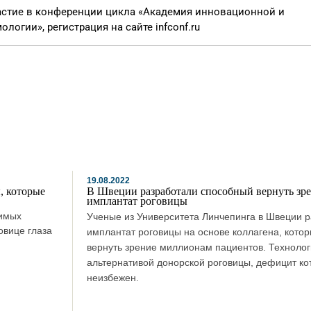
частие в конференции цикла «Академия инновационной и
гии», регистрация на сайте infconf.ru
19.08.2022
, которые
В Швеции разработали способный вернуть зр
имплантат роговицы
тимых
Ученые из Университета Линчепинга в Швеции 
овице глаза
имплантат роговицы на основе коллагена, кото
вернуть зрение миллионам пациентов. Технолог
альтернативой донорской роговицы, дефицит ко
неизбежен.