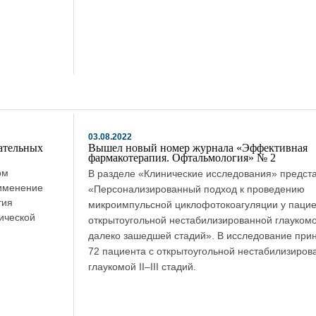
03.08.2022
ательных
Вышел новый номер журнала «Эффективная
фармакотерапия. Офтальмология» № 2
ом
В разделе «Клинические исследования» предст
именение
«Персонализированный подход к проведению
тия
микроимпульсной циклофотокоагуляции у пацие
тической
открытоугольной нестабилизированной глаукомо
далеко зашедшей стадий». В исследование при
72 пациента с открытоугольной нестабилизиров
глаукомой II–III стадий.