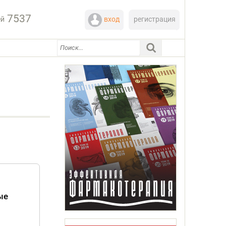
7537
ей
вход
регистрация
ые