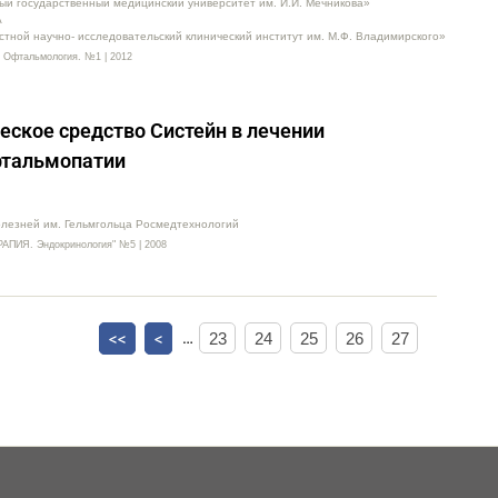
й государственный медицинский университет им. И.И. Мечникова»
А
тной научно- исследовательский клинический институт им. М.Ф. Владимирского»
 Офтальмология. №1 | 2012
ское средство Систейн в лечении
фтальмопатии
олезней им. Гельмгольца Росмедтехнологий
ИЯ. Эндокринология" №5 | 2008
<<
<
…
23
24
25
26
27