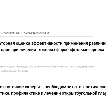
ПОПУЛЯРНЫЕ
САМЫЕ ЦИТИРУЕМЫЕ
аторная оценка эффективности применения различ
оров при лечении тяжелых форм офтальмогерпеса
А
тной научно- исследовательский клинический институт им. М.Ф. Владимирского»
 Офтальмология. №1 | 2012
 состояние склеры – необходимое патогенетическ
стике, профилактике и лечении открытоугольной гл