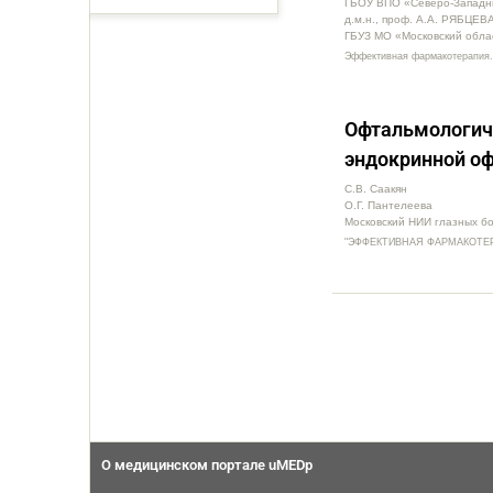
ГБОУ ВПО «Северо-Западны
д.м.н., проф. А.А. РЯБЦЕВ
ГБУЗ МО «Московский облас
Эффективная фармакотерапия.
Офтальмологиче
эндокринной о
С.В. Саакян
О.Г. Пантелеева
Московский НИИ глазных б
"ЭФФЕКТИВНАЯ ФАРМАКОТЕРАП
О медицинском портале uMEDp