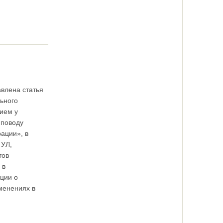
влена статья
ьного
ием у
 поводу
ации», в
 УЛ,
тов
 в
ции о
менениях в