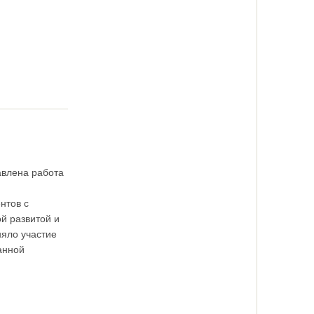
авлена работа
нтов с
й развитой и
няло участие
анной