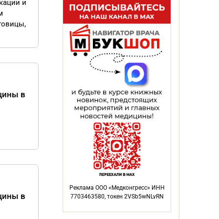
кации и
м
говицы,
цины в
Реклама ООО «Медконгресс» ИНН
цины в
7703463580, токен 2VSb5wNLvRN