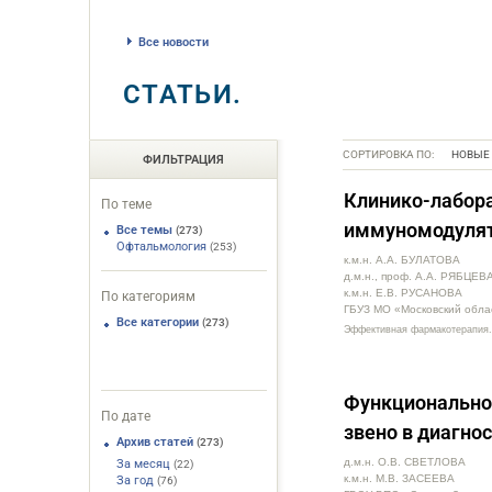
Все новости
СТАТЬИ.
СОРТИРОВКА ПО:
НОВЫЕ
ФИЛЬТРАЦИЯ
Клинико-лабор
По теме
иммуномодулят
Все темы
(273)
Офтальмология
(253)
к.м.н. А.А. БУЛАТОВА
д.м.н., проф. А.А. РЯБЦЕВ
к.м.н. Е.В. РУСАНОВА
По категориям
ГБУЗ МО «Московский облас
Все категории
(273)
Эффективная фармакотерапия.
Функциональное
По дате
звено в диагно
Архив статей
(273)
д.м.н. О.В. СВЕТЛОВА
За месяц
(22)
к.м.н. М.В. ЗАСЕЕВА
За год
(76)