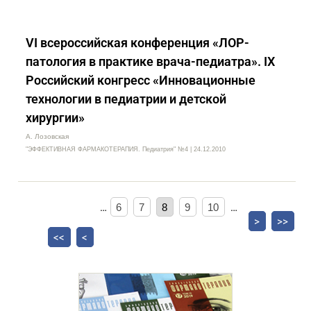
VI всероссийская конференция «ЛОР-
патология в практике врача-педиатра». IX
Российский конгресс «Инновационные
технологии в педиатрии и детской
хирургии»
А. Лозовская
"ЭФФЕКТИВНАЯ ФАРМАКОТЕРАПИЯ. Педиатрия" №4 | 24.12.2010
…
6
7
8
9
10
…
>
>>
<<
<