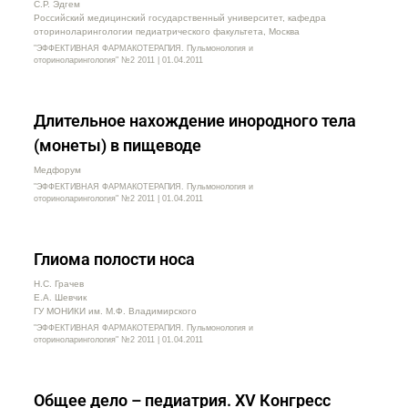
С.Р. Эдгем
Российский медицинский государственный университет, кафедра
оториноларингологии педиатрического факультета, Москва
"ЭФФЕКТИВНАЯ ФАРМАКОТЕРАПИЯ. Пульмонология и
оториноларингология" №2 2011 | 01.04.2011
Длительное нахождение инородного тела
(монеты) в пищеводе
Медфорум
"ЭФФЕКТИВНАЯ ФАРМАКОТЕРАПИЯ. Пульмонология и
оториноларингология" №2 2011 | 01.04.2011
Глиома полости носа
Н.С. Грачев
Е.А. Шевчик
ГУ МОНИКИ им. М.Ф. Владимирского
"ЭФФЕКТИВНАЯ ФАРМАКОТЕРАПИЯ. Пульмонология и
оториноларингология" №2 2011 | 01.04.2011
Общее дело – педиатрия. XV Конгресс