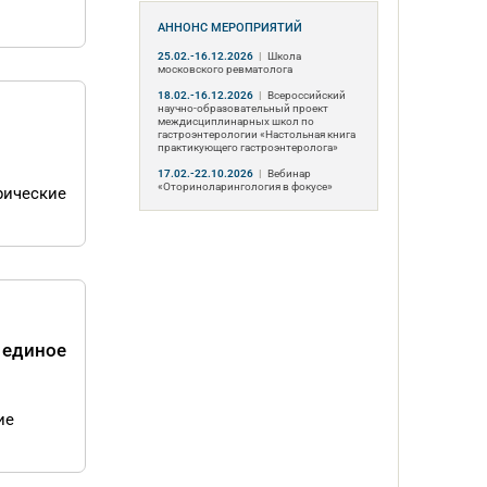
АННОНС МЕРОПРИЯТИЙ
25.02.-16.12.2026
|
Школа
московского ревматолога
18.02.-16.12.2026
|
Всероссийский
научно-образовательный проект
междисциплинарных школ по
гастроэнтерологии «Настольная книга
практикующего гастроэнтеролога»
17.02.-22.10.2026
|
Вебинар
«Оториноларингология в фокусе»
рические
 единое
ие