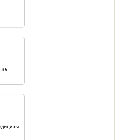
 на
медицины