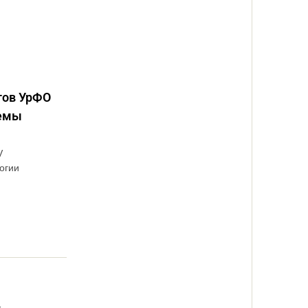
тов УрФО
лемы
V
огии