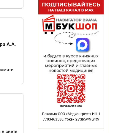
ра А.А.
памяти
Реклама ООО «Медконгресс» ИНН
7703463580, токен 2VSb5wNLvRN
 в свете