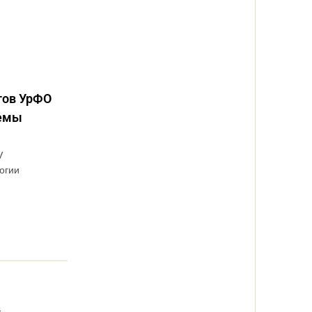
тов УрФО
лемы
V
огии