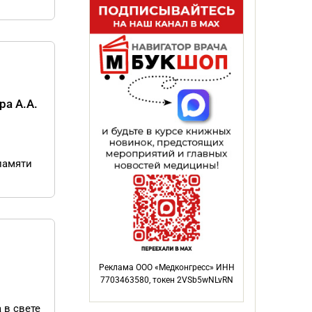
ра А.А.
памяти
Реклама ООО «Медконгресс» ИНН
7703463580, токен 2VSb5wNLvRN
 в свете