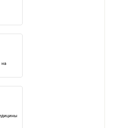
 на
медицины