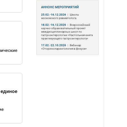
АННОНС МЕРОПРИЯТИЙ
25.02.-16.12.2026
|
Школа
московского ревматолога
18.02.-16.12.2026
|
Всероссийский
научно-образовательный проект
междисциплинарных школ по
гастроэнтерологии «Настольная книга
практикующего гастроэнтеролога»
17.02.-22.10.2026
|
Вебинар
«Оториноларингология в фокусе»
рические
 единое
ие