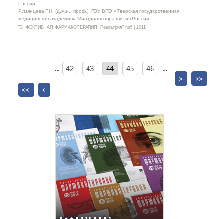
России
Румянцева Г.Н. (д.м.н., проф.), ГОУ ВПО «Тверская государственная
медицинская академия» Минздравсоцразвития России
"ЭФФЕКТИВНАЯ ФАРМАКОТЕРАПИЯ. Педиатрия" №5 | 2011
…
42
43
44
45
46
…
>
>>
<<
<