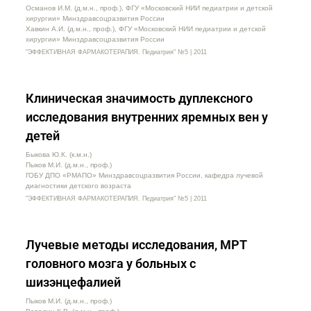
Османов И.М. (д.м.н., проф.), ФГУ «Московский НИИ педиатрии и детской
хирургии» Минздравсоцразвития России
Хавкин А.И. (д.м.н., проф.), ФГУ «Московский НИИ педиатрии и детской
хирургии» Минздравсоцразвития России
"ЭФФЕКТИВНАЯ ФАРМАКОТЕРАПИЯ. Педиатрия" №5 | 2011
Клиническая значимость дуплексного
исследования внутренних яремных вен у
детей
Быкова Ю.К. (к.м.н.)
Пыков М.И. (д.м.н., проф.)
ГОБУ ДПО «РМАПО» Минздравсоцразвития России, кафедра лучевой
диагностики детского возраста
"ЭФФЕКТИВНАЯ ФАРМАКОТЕРАПИЯ. Педиатрия" №5 | 2011
Лучевые методы исследования, МРТ
головного мозга у больных с
шизэнцефалией
Пыков М.И. (д.м.н., проф.)