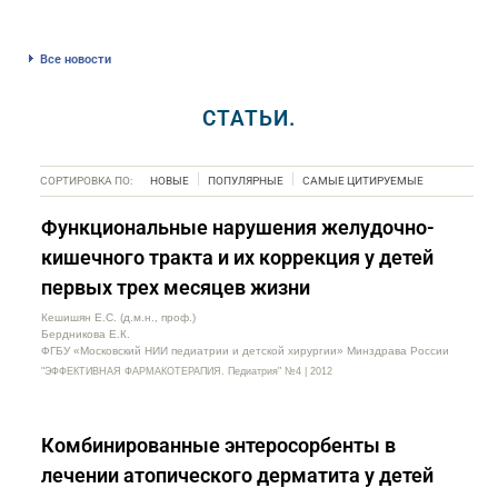
Все новости
СТАТЬИ.
СОРТИРОВКА ПО:
НОВЫЕ
ПОПУЛЯРНЫЕ
САМЫЕ ЦИТИРУЕМЫЕ
Функциональные нарушения желудочно-
кишечного тракта и их коррекция у детей
первых трех месяцев жизни
Кешишян Е.С. (д.м.н., проф.)
Бердникова Е.К.
ФГБУ «Московский НИИ педиатрии и детской хирургии» Минздрава России
"ЭФФЕКТИВНАЯ ФАРМАКОТЕРАПИЯ. Педиатрия" №4 | 2012
Комбинированные энтеросорбенты в
лечении атопического дерматита у детей