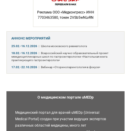
Реклама ООО «Медконгресс» ИНН
7703463580, токен 2VSb5wNLvRN
АННОНС МЕРОПРИЯТИЙ
25.02.-16.12.2026
|
Школа московского ревматолога
18.02.-16.12.2026
|
Всероссийский научно-образовательный проект
междисциплинарных школ по гастроэнтерологии «Настольная книга
практикующего гастроэнтеролога»
17.02.-22.10.2026
|
Вебинар «Оториноларингология в фокусе»
О медицинском портале uMEDp
Медицинский портал для врачей uMEDp (Universal
Medical Portal) создан при участии ведущих экспертов
различных областей медицины, много лет