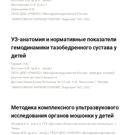
Ватолин К.В. (д.м.н., проф.)
Милованова О.А. (к.м.н.)
Чернышева Н.В.
ГБОУ ДПО «РМАПО» Минздравсоцразвития России
"ЭФФЕКТИВНАЯ ФАРМАКОТЕРАПИЯ. Педиатрия" №5 | 2011
УЗ-анатомия и нормативные показатели
гемодинамики тазобедренного сустава у
детей
Гуревич А.Б.
Ватолин К.В. (д.м.н., проф.)
ГБОУ ДПО «РМАПО» Минздравсоцразвития России, кафедра лучевой
диагностики детского возраста
Детская клиническая больница № 13 им. Н.Ф. Филатова, г. Москва
"ЭФФЕКТИВНАЯ ФАРМАКОТЕРАПИЯ. Педиатрия" №5 | 2011
Методика комплексного ультразвукового
исследования органов мошонки у детей
Юсуфов А.А. (к.м.н.), ГУЗ «Детская областная клиническая больница», г.
Тверь
Пыков М.И. (д.м.н., проф.), ГБОУ ДПО «РМАПО» Минздравсоцразвития