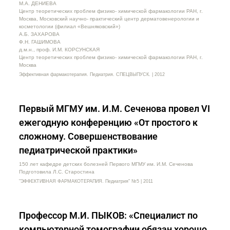
М.А. ДЕНИЕВА
Центр теоретических проблем физико- химической фармакологии РАН, г.
Москва, Московский научно- практический центр дерматовенерологии и
косметологии (филиал «Вешняковский»)
А.Б. ЗАХАРОВА
Ф.Н. ГАШИМОВА
д.м.н., проф. И.М. КОРСУНСКАЯ
Центр теоретических проблем физико- химической фармакологии РАН, г.
Москва
Эффективная фармакотерапия. Педиатрия. СПЕЦВЫПУСК. | 2012
Первый МГМУ им. И.М. Сеченова провел VI
ежегодную конференцию «От простого к
сложному. Совершенствование
педиатрической практики»
150 лет кафедре детских болезней Первого МГМУ им. И.М. Сеченова
Подготовила Л.С. Старостина
"ЭФФЕКТИВНАЯ ФАРМАКОТЕРАПИЯ. Педиатрия" №5 | 2011
Профессор М.И. ПЫКОВ: «Специалист по
компьютерной томографии обязан хорошо