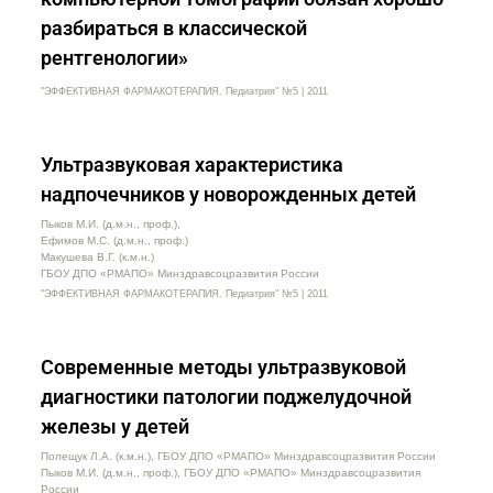
разбираться в классической
рентгенологии»
"ЭФФЕКТИВНАЯ ФАРМАКОТЕРАПИЯ. Педиатрия" №5 | 2011
Ультразвуковая характеристика
надпочечников у новорожденных детей
Пыков М.И. (д.м.н., проф.),
Ефимов М.С. (д.м.н., проф.)
Макушева В.Г. (к.м.н.)
ГБОУ ДПО «РМАПО» Минздравсоцразвития России
"ЭФФЕКТИВНАЯ ФАРМАКОТЕРАПИЯ. Педиатрия" №5 | 2011
Современные методы ультразвуковой
диагностики патологии поджелудочной
железы у детей
Полещук Л.А. (к.м.н.), ГБОУ ДПО «РМАПО» Минздравсоцразвития России
Пыков М.И. (д.м.н., проф.), ГБОУ ДПО «РМАПО» Минздравсоцразвития
России