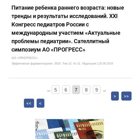
Питание ребенка раннего возраста: новые
тренды и результаты исследований. XXI
Конгресс педиатров России с
международным участием «Актуальные
проблемы педиатрии». Сателлитный
симпозиум АО «ПРОГРЕСС»
АО «ПРОГРЕСС»
Эффективная фармакотерапия. 2019. Том 15. № 21. Педиатрия | 25.06.2019
…
5
6
7
8
9
…
>
>>
<<
<