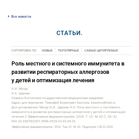
Все новости
СТАТЬИ.
СОРТИРОВКА ПО:
НОВЫЕ
ПОПУЛЯРНЫЕ
САМЫЕ ЦИТИРУЕМЫЕ
Роль местного и системного иммунитета в
развитии респираторных аллергозов
у детей и оптимизация лечения
А.И. Мазур
А.А. Царева
Северо-Осетинская государственная медицинская академия
Адрес для переписки: Тимофей Борисович Касохов, kasohov@mail.ru
Для цитирования: Мазур А.И., Царева А.А. Роль местного и системного
иммунитета в развитии респираторных аллергозов у детей и оптимизация
лечения // Эффективная фармакотерапия. 2019. Т. 15. № 43 С. 26–31.
DOI 10.33978/2307-3586-2019-15-43-26-31
Эффективная фармакотерапия. 2019. Том 15. № 43. Педиатрия | 09.01.2020