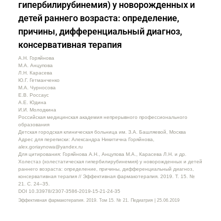
гипербилирубинемия) у новорожденных и
детей раннего возраста: определение,
причины, дифференциальный диагноз,
консервативная терапия
А.Н. Горяйнова
М.А. Анцупова
Л.Н. Карасева
Ю.Г. Гетманченко
М.А. Чурносова
Е.В. Россаус
А.Е. Юдина
И.И. Молодкина
Российская медицинская академия непрерывного профессионального
образования
Детская городская клиническая больница им. З.А. Башляевой, Москва
Адрес для переписки: Александра Никитична Горяйнова,
alex.goriaynowa@yandex.ru
Для цитирования: Горяйнова А.Н., Анцупова М.А., Карасева Л.Н. и др.
Холестаз (холестатическая гипербилирубинемия) у новорожденных и детей
раннего возраста: определение, причины, дифференциальный диагноз,
консервативная терапия // Эффективная фармакотерапия. 2019. Т. 15. №
21. С. 24–35.
DOI 10.33978/2307-3586-2019-15-21-24-35
Эффективная фармакотерапия. 2019. Том 15. № 21. Педиатрия | 25.06.2019