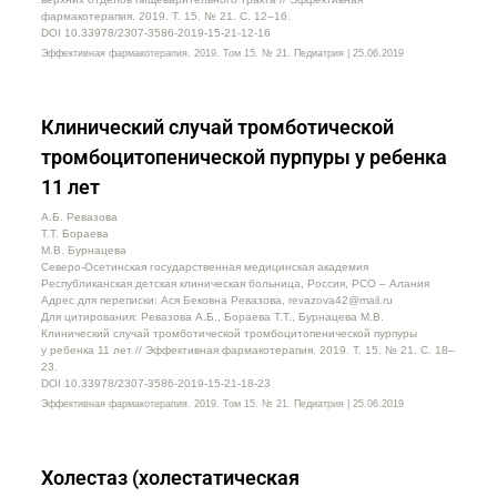
фармакотерапия. 2019. Т. 15. № 21. C. 12–16.
DOI 10.33978/2307-3586-2019-15-21-12-16
Эффективная фармакотерапия. 2019. Том 15. № 21. Педиатрия | 25.06.2019
Клинический случай тромботической
тромбоцитопенической пурпуры у ребенка
11 лет
А.Б. Ревазова
Т.Т. Бораева
М.В. Бурнацева
Северо-Осетинская государственная медицинская академия
Республиканская детская клиническая больница, Россия, РСО – Алания
Адрес для переписки: Ася Бековна Ревазова, revazova42@mail.ru
Для цитирования: Ревазова А.Б., Бораева Т.Т., Бурнацева М.В.
Клинический случай тромботической тромбоцитопенической пурпуры
у ребенка 11 лет // Эффективная фармакотерапия. 2019. Т. 15. № 21. С. 18–
23.
DOI 10.33978/2307-3586-2019-15-21-18-23
Эффективная фармакотерапия. 2019. Том 15. № 21. Педиатрия | 25.06.2019
Холестаз (холестатическая