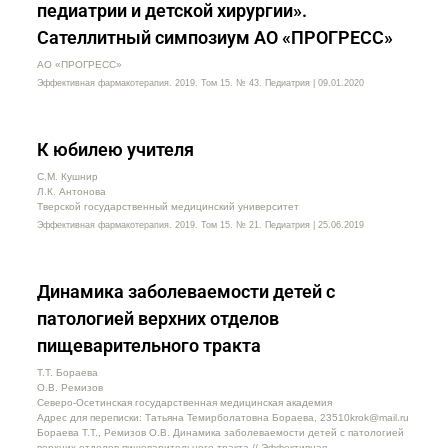
педиатрии и детской хирургии».
Сателлитный симпозиум АО «ПРОГРЕСС»
АО «ПРОГРЕСС»
Эффективная фармакотерапия. 2019. Том 15. № 43. Педиатрия | 09.01.2020
К юбилею учителя
С.М. Кушнир
Л.К. Антонова
Тверской государственный медицинский университет
Эффективная фармакотерапия. 2019. Том 15. № 21. Педиатрия | 25.06.2019
Динамика заболеваемости детей с
патологией верхних отделов
пищеварительного тракта
Т.Т. Бораева
О.В. Ремизов
Северо-Осетинская государственная медицинская академия
Адрес для переписки: Татьяна Темирболатовна Бораева, 23510krok@mail.ru
Бораева Т.Т., Ремизов О.В. Динамика заболеваемости детей с патологией
верхних отделов пищеварительного тракта // Эффективная