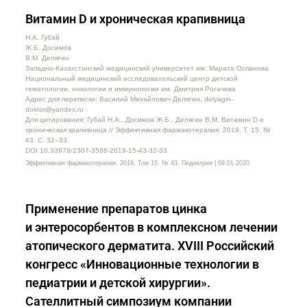
Витамин D и хроническая крапивница
Н.А. Губай
Ж.Б. Досимов
В.М. Делягин
Западно-Казахстанский медицинский университет им. Марата Оспанова
Национальный медицинский исследовательский центр детской
гематологии, онкологии и иммунологии им. Дмитрия Рогачева
Адрес для переписки: Василий Михайлович Делягин, delyagin-
doktor@yandex.ru
Для цитирования: Губай Н.А., Досимов Ж.Б., Делягин В.М. Витамин D и
хроническая крапивница // Эффективная фармакотерапия. 2019. Т. 15. №
43. С. 32–33.
DOI 10.33978/2307-3586-2019-15-43-32-33
Эффективная фармакотерапия. 2019. Том 15. № 43. Педиатрия | 09.01.2020
Применение препаратов цинка
и энтеросорбентов в комплексном лечении
атопического дерматита. XVIII Российский
конгресс «Инновационные технологии в
педиатрии и детской хирургии».
Сателлитный симпозиум компании