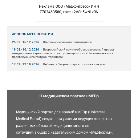
Реклама ООО «Медконгресс» ИНН
7703463580, токен 2VSb5wNLvRN
АННОНС МЕРОПРИЯТИЙ
25.02.-16.12.2026
|
Школа московского ревматолога
18.02.-16.12.2026
|
Всероссийский научно-образовательный проект
междисциплинарных школ по гастроэнтерологии «Настольная книга
практикующего гастроэнтеролога»
17.02.-22.10.2026
|
Вебинар «Оториноларингология в фокусе»
О медицинском портале uMEDp
Медицинский портал для врачей uMEDp (Universal
Medical Portal) создан при участии ведущих экспертов
различных областей медицины, много лет
сотрудничающих с издательским домом «Медфорум».