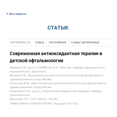
Все новости
СТАТЬИ.
СОРТИРОВКА ПО:
НОВЫЕ
ПОПУЛЯРНЫЕ
САМЫЕ ЦИТИРУЕМЫЕ
Современная антиоксидантная терапия в
детской офтальмологии
Маркова Е.Ю. (д.м.н.), РНИМУ им. Н.И. Пирогова, кафедра офтальмологии
педиатрического факультета
Матвеев А.В., Морозовская детская клиническая больница Департамента
здравоохранения города Москвы
Кузнецова Ю.Д., Морозовская детская клиническая больница Департамента
здравоохранения города Москвы
Ковалевская М.А. (д.м.н.), Воронежская медицинская академия, кафедра
офтальмологии
Дергачева Л.И., ОАО «Диод», Москва
"ЭФФЕКТИВНАЯ ФАРМАКОТЕРАПИЯ. Педиатрия" №4 | 2011