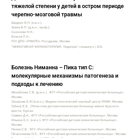
тяжелой степени у детей в остром периоде
черепно-мозговой травмы
Шадрин В.Н. (к.м.н.);
Зыков В.П. (д.м.н., проф.);
Сазонова Н.Н.;
Власов П.А.;
ГОУ ДПО «РМАПО» Росздрава, Москва
"ЭФФЕКТИВНАЯ ФАРМАКОТЕРАПИЯ. Педиатрия" спецвыпуск | 2011
Болезнь Ниманна – Пика тип С:
молекулярные механизмы патогенеза и
подходы к лечению
Михайлова С.В. (д.м.н.) , ФГУ «Российская детская клиническая больница»,
Москва
Захарова Е.Ю.(к.м.н.), Медико-генетический научный центр РАМН, Москва
Губина Е.Б., Областная детская клиническая больница имени Красного
креста, Курган
Саввин Д.А., ФГУ «Российская детская клиническая больница», Москва
Ильина Е.С. (к.м.н.), ФГУ «Российская детская клиническая больница»,
Москва
Пилия С.В., ФГУ «Российская детская клиническая больница», Москва
Печатникова Н.Л., ФГУ «Российская детская клиническая больница», Москва