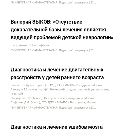
"ЭФФЕКТИВНАЯ ФАРМАКОТЕРАПИЯ. Педиатрия" спецвыпуск | 2011
Валерий ЗЫКОВ: «Отсутствие
доказательной базы лечения является
ведущей проблемой детской неврологии»
Беседовала С. Евстафьева
"ЭФФЕКТИВНАЯ ФАРМАКОТЕРАПИЯ. Педиатрия" спецвыпуск | 2011
Диагностика и лечение двигательных
расстройств у детей раннего возраста
Зыков В.П. (д.м.н., проф.), ГОУ ДПО «РМАПО» Росздрава, Москва;
Ахмадов Т.З. (к.м.н., проф.), Чеченский государственный университет,
Грозный;
Нестерова С.И. (к.м.н.), Центр китайской медицины, Москва;
Сафонов Д.Л. (к.м.н.), ГОУ ДПО «РМАПО» Росздрава, Москва
"ЭФФЕКТИВНАЯ ФАРМАКОТЕРАПИЯ. Педиатрия" спецвыпуск | 2011
Диагностика и лечение ушибов мозга