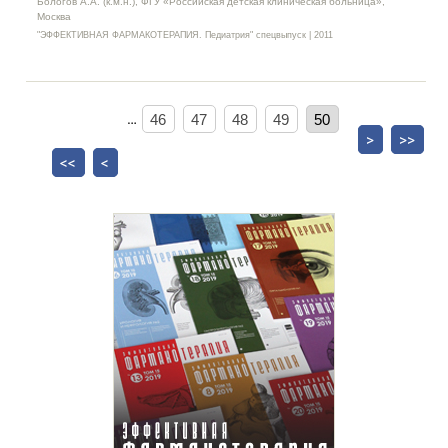
Бологов А.А. (к.м.н.), ФГУ «Российская детская клиническая больница»,
Москва
"ЭФФЕКТИВНАЯ ФАРМАКОТЕРАПИЯ. Педиатрия" спецвыпуск | 2011
…
46
47
48
49
50
>
>>
<<
<