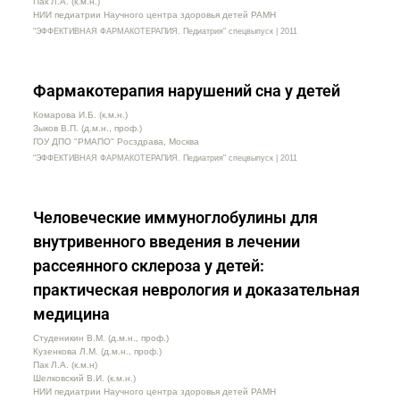
Пак Л.А. (к.м.н.)
НИИ педиатрии Научного центра здоровья детей РАМН
"ЭФФЕКТИВНАЯ ФАРМАКОТЕРАПИЯ. Педиатрия" спецвыпуск | 2011
Фармакотерапия нарушений сна у детей
Комарова И.Б. (к.м.н.)
Зыков В.П. (д.м.н., проф.)
ГОУ ДПО "РМАПО" Росздрава, Москва
"ЭФФЕКТИВНАЯ ФАРМАКОТЕРАПИЯ. Педиатрия" спецвыпуск | 2011
Человеческие иммуноглобулины для
внутривенного введения в лечении
рассеянного склероза у детей:
практическая неврология и доказательная
медицина
Студеникин В.М. (д.м.н., проф.)
Кузенкова Л.М. (д.м.н., проф.)
Пак Л.А. (к.м.н)
Шелковский В.И. (к.м.н.)
НИИ педиатрии Научного центра здоровья детей РАМН