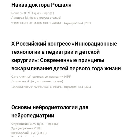
Наказ доктора Рошаля
Рошаль Л. М. ( д.м.н., проф.)
Ланцова М. (подготовила статью)
"ЭФФЕКТИВНАЯ ФАРМАКОТЕРАПИЯ. Педиатрия" №4 | 2011
Х Российский конгресс «Инновационные
технологии в педиатрии и детской
хирургии»: Современные принципы
вскармливания детей первого года жизни
Сателлитный симпозиум компании HiPP
Лозовская А. (подготовила статью)
"ЭФФЕКТИВНАЯ ФАРМАКОТЕРАПИЯ. Педиатрия" №4 | 2011
Основы нейродиетологии для
нейропедиатрии
Студеникин В.М. (д.м.н., проф.)
Турсунхужаева С.Ш.
Шелковский В.И. (к.м.н.)