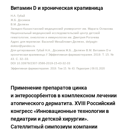
Витамин D и хроническая крапивница
Н.А. Губай
Ж.Б. Досимов
В.М. Делягин
Западно-Казахстанский медицинский университет им. Марата Оспанова
Национальный медицинский исследовательский центр детской
гематологии, онкологии и иммунологии им. Дмитрия Рогачева
Адрес для переписки: Василий Михайлович Делягин, delyagin-
doktor@yandex.ru
Для цитирования: Губай Н.А., Досимов Ж.Б., Делягин В.М. Витамин D и
хроническая крапивница // Эффективная фармакотерапия. 2019. Т. 15. №
43. С. 32–33.
DOI 10.33978/2307-3586-2019-15-43-32-33
Эффективная фармакотерапия. 2019. Том 15. № 43. Педиатрия | 09.01.2020
Применение препаратов цинка
и энтеросорбентов в комплексном лечении
атопического дерматита. XVIII Российский
конгресс «Инновационные технологии в
педиатрии и детской хирургии».
Сателлитный симпозиум компании