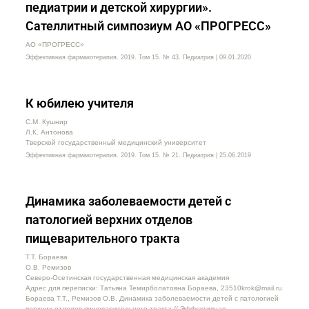
педиатрии и детской хирургии».
Сателлитный симпозиум АО «ПРОГРЕСС»
АО «ПРОГРЕСС»
Эффективная фармакотерапия. 2019. Том 15. № 43. Педиатрия | 09.01.2020
К юбилею учителя
С.М. Кушнир
Л.К. Антонова
Тверской государственный медицинский университет
Эффективная фармакотерапия. 2019. Том 15. № 21. Педиатрия | 25.06.2019
Динамика заболеваемости детей с
патологией верхних отделов
пищеварительного тракта
Т.Т. Бораева
О.В. Ремизов
Северо-Осетинская государственная медицинская академия
Адрес для переписки: Татьяна Темирболатовна Бораева, 23510krok@mail.ru
Бораева Т.Т., Ремизов О.В. Динамика заболеваемости детей с патологией
верхних отделов пищеварительного тракта // Эффективная