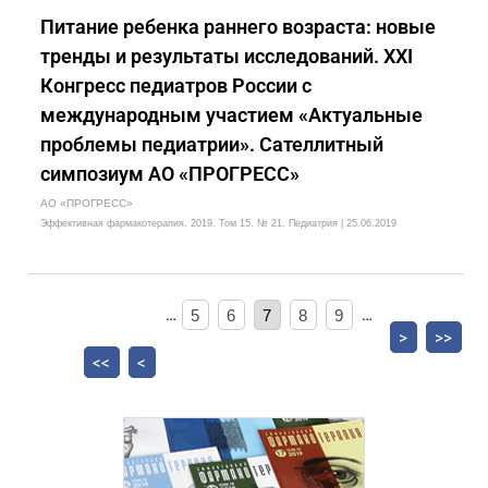
Питание ребенка раннего возраста: новые
тренды и результаты исследований. XXI
Конгресс педиатров России с
международным участием «Актуальные
проблемы педиатрии». Сателлитный
симпозиум АО «ПРОГРЕСС»
АО «ПРОГРЕСС»
Эффективная фармакотерапия. 2019. Том 15. № 21. Педиатрия | 25.06.2019
…
5
6
7
8
9
…
>
>>
<<
<