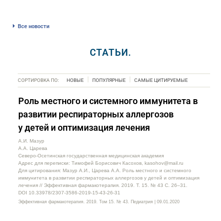
Все новости
СТАТЬИ.
СОРТИРОВКА ПО:
НОВЫЕ
ПОПУЛЯРНЫЕ
САМЫЕ ЦИТИРУЕМЫЕ
Роль местного и системного иммунитета в
развитии респираторных аллергозов
у детей и оптимизация лечения
А.И. Мазур
А.А. Царева
Северо-Осетинская государственная медицинская академия
Адрес для переписки: Тимофей Борисович Касохов, kasohov@mail.ru
Для цитирования: Мазур А.И., Царева А.А. Роль местного и системного
иммунитета в развитии респираторных аллергозов у детей и оптимизация
лечения // Эффективная фармакотерапия. 2019. Т. 15. № 43 С. 26–31.
DOI 10.33978/2307-3586-2019-15-43-26-31
Эффективная фармакотерапия. 2019. Том 15. № 43. Педиатрия | 09.01.2020