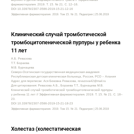
фармакотерапия. 2019. Т. 15. № 21. C. 12–16.
DOI 10.33978/2307-3586-2019-15-21-12-16
Эффективная фармакотерапия. 2019. Том 15. № 21. Педиатрия | 25.06.2019
Клинический случай тромботической
тромбоцитопенической пурпуры у ребенка
11 лет
А.Б. Ревазова
Т.Т. Бораева
М.В. Бурнацева
Северо-Осетинская государственная медицинская академия
Республиканская детская клиническая больница, Россия, РСО – Алания
Адрес для переписки: Ася Бековна Ревазова, revazova42@mail.ru
Для цитирования: Ревазова А.Б., Бораева Т.Т., Бурнацева М.В.
Клинический случай тромботической тромбоцитопенической пурпуры
у ребенка 11 лет // Эффективная фармакотерапия. 2019. Т. 15. № 21. С. 18–
23.
DOI 10.33978/2307-3586-2019-15-21-18-23
Эффективная фармакотерапия. 2019. Том 15. № 21. Педиатрия | 25.06.2019
Холестаз (холестатическая