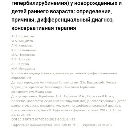
гипербилирубинемия) у новорожденных и
детей раннего возраста: определение,
причины, дифференциальный диагноз,
консервативная терапия
А.Н. Горяйнова
М.А. Анцупова
Л.Н. Карасева
Ю.Г. Гетманченко
М.А. Чурносова
Е.В. Россаус
А.Е. Юдина
И.И. Молодкина
Российская медицинская академия непрерывного профессионального
образования
Детская городская клиническая больница им. З.А. Башляевой, Москва
Адрес для переписки: Александра Никитична Горяйнова,
alex.goriaynowa@yandex.ru
Для цитирования: Горяйнова А.Н., Анцупова М.А., Карасева Л.Н. и др.
Холестаз (холестатическая гипербилирубинемия) у новорожденных и детей
раннего возраста: определение, причины, дифференциальный диагноз,
консервативная терапия // Эффективная фармакотерапия. 2019. Т. 15. №
21. С. 24–35.
DOI 10.33978/2307-3586-2019-15-21-24-35
Эффективная фармакотерапия. 2019. Том 15. № 21. Педиатрия | 25.06.2019