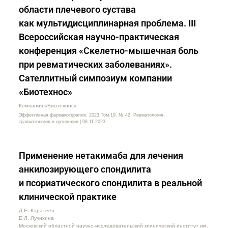
области плечевого сустава
как мультидисциплинарная проблема. III
Всероссийская научно-практическая
конференция «Скелетно-мышечная боль
при ревматических заболеваниях».
Сателлитный симпозиум компании
«Биотехнос»
Компания «Биотехнос»
Эффективная фармакотерапия. 2023.Том 19. № 42. Ревматология,
травматология и ортопедия | 08.11.2023
Применение нетакимаба для лечения
анкилозирующего спондилита
и псориатического спондилита в реальной
клинической практике
Д.Е. Каратеев
Е.Л. Лучихина
Московский областной научно-исследовательский клинический институт им.