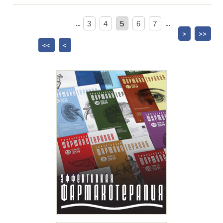
…
3
4
5
6
7
…
>
>>
<<
<