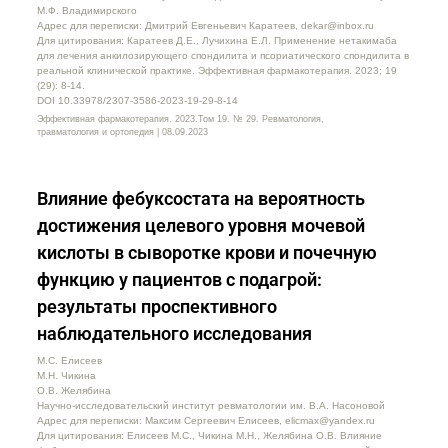
М.Ф. Владимирского
Адрес для переписки: Дмитрий Евгеньевич Каратеев, dekar@inbox.ru
Для цитирования: Каратеев Д.Е., Лучихина Е.Л. Применение нетакимаба
для лечения анкилозирующего спондилита и псориатического спондилита в
реальной клинической практике. Эффективная фармакотерапия. 2023; 19
(29): 8-14.
DOI 10.33978/2307-3586-2023-19-29-8-14
Эффективная фармакотерапия. 2023.Том 19. № 29. Ревматология,
травматология и ортопедия | 08.09.2023
Влияние фебуксостата на вероятность
достижения целевого уровня мочевой
кислоты в сыворотке крови и почечную
функцию у пациентов с подагрой:
результаты проспективного
наблюдательного исследования
М.С. Елисеев
М.Н. Чикина
О.В. Желябина
Научно-исследовательский институт ревматологии им. В.А. Насоновой
Адрес для переписки: Максим Сергеевич Елисеев, elicmax@yandex.ru
Для цитирования: Елисеев М.С., Чикина М.Н., Желябина О.В. Влияние