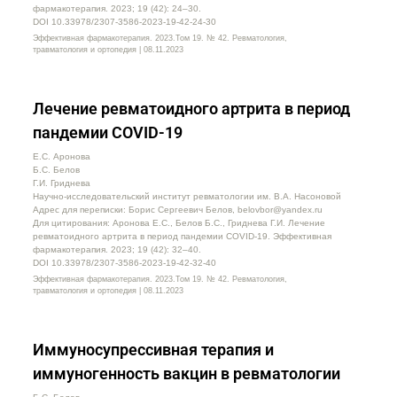
фармакотерапия. 2023; 19 (42): 24–30.
DOI 10.33978/2307-3586-2023-19-42-24-30
Эффективная фармакотерапия. 2023.Том 19. № 42. Ревматология,
травматология и ортопедия | 08.11.2023
Лечение ревматоидного артрита в период
пандемии COVID-19
Е.С. Аронова
Б.С. Белов
Г.И. Гриднева
Научно-исследовательский институт ревматологии им. В.А. Насоновой
Адрес для переписки: Борис Сергеевич Белов, belovbor@yandex.ru
Для цитирования: Аронова Е.С., Белов Б.С., Гриднева Г.И. Лечение
ревматоидного артрита в период пандемии COVID-19. Эффективная
фармакотерапия. 2023; 19 (42): 32–40.
DOI 10.33978/2307-3586-2023-19-42-32-40
Эффективная фармакотерапия. 2023.Том 19. № 42. Ревматология,
травматология и ортопедия | 08.11.2023
Иммуносупрессивная терапия и
иммуногенность вакцин в ревматологии