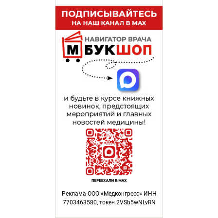
Реклама ООО «Медконгресс» ИНН
7703463580, токен 2VSb5wNLvRN