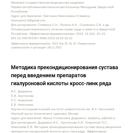
Ижевская государственная медицинская академия
Первая республиканская клиническая больница Минздрава Удмуртской
Республики
Адрес для переписки: Светлана Николаевна Стяжкина,
interessent.4@gmail.com
Для цитирования: Стяжкина С.Н., Пелина Н.А., Соковнина С.В. и др.
Оптимизация комплексного лечения травм груди и живота в Удмуртской
Республике. Эффективная фармакотерапия. 2023; 19 (42): 18–22.
DOI 10.33978/2307-3586-2023-19-42-18-22
Эффективная фармакотерапия. 2023.Том 19. № 42. Ревматология,
травматология и ортопедия | 08.11.2023
Методика прекондиционирования сустава
перед введением препаратов
гиалуроновой кислоты кросс-линк ряда
И.С. Дыдыкина
Е.В. Арутюнова
П.С. Коваленко
Е.В. Николаева
Научно-исследовательский институт ревматологии им. В.А. Насоновой
Научный центр психического здоровья, Москва
Адрес для переписки: Ирина Степановна Дыдыкина, dydykina_is@mail.ru
Для цитирования: Дыдыкина И.С., Арутюнова Е.В., Коваленко П.С.,
Николаева Е.В. Методика прекондиционирования сустава перед введением
препаратов гиалуроновой кислоты кросс-линк ряда. Эффективная