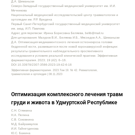
Д.А. Шиманьски
Северо-Западный государственный медицинский университет им. И.И.
Мечникова
Национальный медицинский исследовательский центр травматологии и
ортопедии им. Р.Р. Вредена
Первый Санкт-Петербургский государственный медицинский университет
им. акад. И.П. Павлова
Адрес для переписки: Ирина Борисовна Беляева, belib@mail.ru
Для цитирования: Мазуров В.И., Беляева И.Б., Мясоедов А.А., Шиманьски
Д.А. Оптимизация медикаментозного лечения остеонекроза головки
бедренной кости, развившегося после новой коронавирусной инфекции:
результаты сравнительного наблюдательного проспективного
исследования в условиях реальной клинической практики. Эффективная
фармакотерапия. 2023; 19 (42): 6–16.
DOI 10.33978/2307-3586-2023-19-42-6-16
Эффективная фармакотерапия. 2023.Том 19. № 42. Ревматология,
травматология и ортопедия | 08.11.2023
Оптимизация комплексного лечения травм
груди и живота в Удмуртской Республике
С.Н. Стяжкина
Н.А. Пелина
С.В. Соковнина
М.Д. Байрамкулов
И.И. Гайнетдинова
Ю.С. Бажина