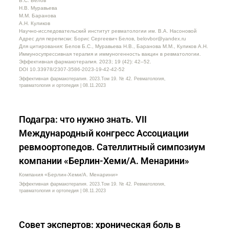
Б.С. Белов
Н.В. Муравьева
М.М. Баранова
А.Н. Куликов
Научно-исследовательский институт ревматологии им. В.А. Насоновой
Адрес для переписки: Борис Сергеевич Белов, belovbor@yandex.ru
Для цитирования: Белов Б.С., Муравьева Н.В., Баранова М.М., Куликов А.Н.
Иммуносупрессивная терапия и иммуногенность вакцин в ревматологии.
Эффективная фармакотерапия. 2023; 19 (42): 42–52.
DOI 10.33978/2307-3586-2023-19-42-42-52
Эффективная фармакотерапия. 2023.Том 19. № 42. Ревматология,
травматология и ортопедия | 08.11.2023
Подагра: что нужно знать. VII
Международный конгресс Ассоциации
ревмоортопедов. Сателлитный симпозиум
компании «Берлин-Хеми/А. Менарини»
Компания «Берлин-Хеми/А. Менарини»
Эффективная фармакотерапия. 2023.Том 19. № 42. Ревматология,
травматология и ортопедия | 08.11.2023
Совет экспертов: хроническая боль в