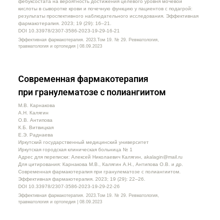
фебуксостата на вероятность достижения целевого уровня мочевой
кислоты в сыворотке крови и почечную функцию у пациентов с подагрой:
результаты проспективного наблюдательного исследования. Эффективная
фармакотерапия. 2023; 19 (29): 16–21.
DOI 10.33978/2307-3586-2023-19-29-16-21
Эффективная фармакотерапия. 2023.Том 19. № 29. Ревматология,
травматология и ортопедия | 08.09.2023
Современная фармакотерапия
при гранулематозе с полиангиитом
М.В. Карнакова
А.Н. Калягин
О.В. Антипова
К.Б. Витвицкая
Е.Э. Раднаева
Иркутский государственный медицинский университет
Иркутская городская клиническая больница № 1
Адрес для переписки: Алексей Николаевич Калягин, akalagin@mail.ru
Для цитирования: Карнакова М.В., Калягин А.Н., Антипова О.В. и др.
Современная фармакотерапия при гранулематозе с полиангиитом.
Эффективная фармакотерапия. 2023; 19 (29): 22–26.
DOI 10.33978/2307-3586-2023-19-29-22-26
Эффективная фармакотерапия. 2023.Том 19. № 29. Ревматология,
травматология и ортопедия | 08.09.2023