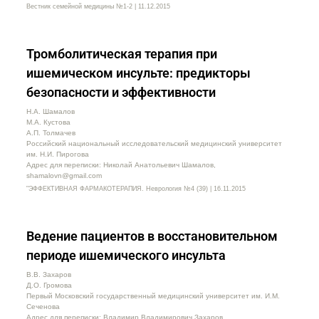
Вестник семейной медицины №1-2 | 11.12.2015
Тромболитическая терапия при
ишемическом инсульте: предикторы
безопасности и эффективности
Н.А. Шамалов
М.А. Кустова
А.П. Толмачев
Российский национальный исследовательский медицинский университет
им. Н.И. Пирогова
Адрес для переписки: Николай Анатольевич Шамалов,
shamalovn@gmail.com
"ЭФФЕКТИВНАЯ ФАРМАКОТЕРАПИЯ. Неврология №4 (39) | 16.11.2015
Ведение пациентов в восстановительном
периоде ишемического инсульта
В.В. Захаров
Д.О. Громова
Первый Московский государственный медицинский университет им. И.М.
Сеченова
Адрес для переписки: Владимир Владимирович Захаров,