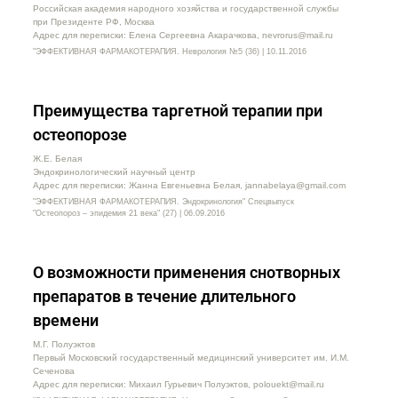
Российская академия народного хозяйства и государственной службы
при Президенте РФ, Москва
Адрес для переписки: Елена Сергеевна Акарачкова, nevrorus@mail.ru
"ЭФФЕКТИВНАЯ ФАРМАКОТЕРАПИЯ. Неврология №5 (36) | 10.11.2016
Преимущества таргетной терапии при
остеопорозе
Ж.Е. Белая
Эндокринологический научный центр
Адрес для переписки: Жанна Евгеньевна Белая, jannabelaya@gmail.com
"ЭФФЕКТИВНАЯ ФАРМАКОТЕРАПИЯ. Эндокринология" Спецвыпуск
"Остеопороз – эпидемия 21 века" (27) | 06.09.2016
О возможности применения снотворных
препаратов в течение длительного
времени
М.Г. Полуэктов
Первый Московский государственный медицинский университет им. И.М.
Сеченова
Адрес для переписки: Михаил Гурьевич Полуэктов, polouekt@mail.ru