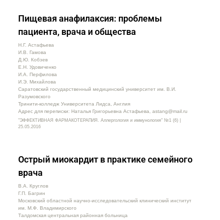
Пищевая анафилаксия: проблемы
пациента, врача и общества
Н.Г. Астафьева
И.В. Гамова
Д.Ю. Кобзев
Е.Н. Удовиченко
И.А. Перфилова
И.Э. Михайлова
Саратовский государственный медицинский университет им. В.И.
Разумовского
Тринити-колледж Университета Лидса, Англия
Адрес для переписки: Наталья Григорьевна Астафьева, astang@mail.ru
"ЭФФЕКТИВНАЯ ФАРМАКОТЕРАПИЯ. Аллергология и иммунология" №1 (6) |
25.05.2016
Острый миокардит в практике семейного
врача
В.А. Круглов
Г.П. Багрин
Московский областной научно-исследовательский клинический институт
им. М.Ф. Владимирского
Талдомская центральная районная больница