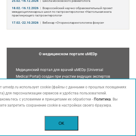
25.02.-16.12.2026
|
Школа московского ревматолога
18.02.-16.12.2026
|
Всероссийский научно-образовательный проект
междисциплинарных школ по гастроэнтерологии «Настольная книга
практикующего гастроэнтеролога»
17.02.-22.10.2026
|
Вебинар «Оториноларингология в фокусе»
О медицинском портале uMEDp
Медицинский портал для врачей uMEDp (Universal
Medical Portal) создан при участии ведущих экспертов
различных областей медицины, много лет
т umedp.ru использует cookie (файлы с данными о прошлых посещениях
сотрудничающих с издательским домом «Медфорум».
та) для персонализации сервисов и удобства пользователей.
Собранные в рамках издательских проектов научно-
акомьтесь с условиями и принципами их обработки -
Политика
. Вы
медицинские материалы стали отправной точкой в
ете запретить сохранение cookie в настройках своего браузера.
развитии сетевого ресурса.
OK
Информация на сайте uMEDp носит научный,
справочный характер, предназначена исключительно