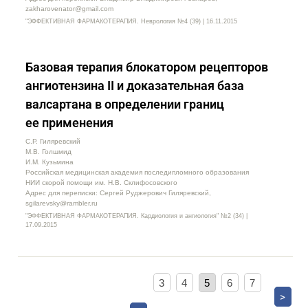
zakharovenator@gmail.com
"ЭФФЕКТИВНАЯ ФАРМАКОТЕРАПИЯ. Неврология №4 (39) | 16.11.2015
Базовая терапия блокатором рецепторов
ангиотензина II и доказательная база
валсартана в определении границ
ее применения
С.Р. Гиляревский
М.В. Голшмид
И.М. Кузьмина
Российская медицинская академия последипломного образования
НИИ скорой помощи им. Н.В. Склифосовского
Адрес для переписки: Сергей Руджерович Гиляревский,
sgilarevsky@rambler.ru
"ЭФФЕКТИВНАЯ ФАРМАКОТЕРАПИЯ. Кардиология и ангиология" №2 (34) |
17.09.2015
3
4
5
6
7
>