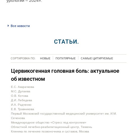
урологии – 2024».
Все новости
СТАТЬИ.
СОРТИРОВКА ПО:
НОВЫЕ
ПОПУЛЯРНЫЕ
САМЫЕ ЦИТИРУЕМЫЕ
Цервикогенная головная боль: актуальное
об известном
Е.С. Акарачкова
М.С. Дулаева
О.В. Котова
Д.И. Лебедева
И.А. Радченко
Е.В. Травникова
Первый Московский государственный медицинский университет им. И.М.
Сеченова
Международное общество «Стресс под контролем»
Областной лечебно-реабилитационный центр, Тюмень
Клиника по лечению позвоночника и суставов, Москва