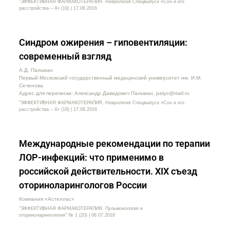
"ЭФФЕКТИВНАЯ ФАРМАКОТЕРАПИЯ. Неврология Спецвыпуск «Сон и его
расстройства – 4» (19) | 17.08.2016
Синдром ожирения – гиповентиляции:
современный взгляд
А.Д. Пальман
Первый Московский государственный медицинский университет им. И.М.
Сеченова
Адрес для переписки: Александр Давидович Пальман, palyo@mail.ru
"ЭФФЕКТИВНАЯ ФАРМАКОТЕРАПИЯ. Неврология Спецвыпуск «Сон и его
расстройства – 4» (19) | 17.08.2016
Международные рекомендации по терапии
ЛОР-инфекций: что применимо в
российской действительности. XIX съезд
оториноларингологов России
Компания «Астеллас»
"ЭФФЕКТИВНАЯ ФАРМАКОТЕРАПИЯ. Пульмонология и
оториноларингология" № 1 (20) | 06.07.2016