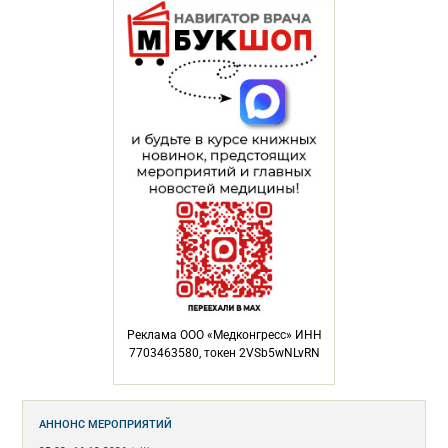
Реклама ООО «Медконгресс» ИНН
7703463580, токен 2VSb5wNLvRN
АННОНС МЕРОПРИЯТИЙ