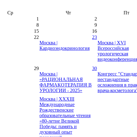
Ср
Чт
Пт
1
2
8
9
15
16
22
23
Москва |
Москва | XVI
Кардиоэндокринология
Всероссийская
урологическая
видеоконференци
29
30
Москва |
Конгресс "Станда
«РАЦИОНАЛЬНАЯ
нестандартные
ФАРМАКОТЕРАПИЯ В
осложнения в пра
УРОЛОГИИ - 2025»
врача-косметолога
Москва | XXХIII
Международные
Рождественские
образовательные чтения
«80-летие Великой
Победы: память и
духовный опыт