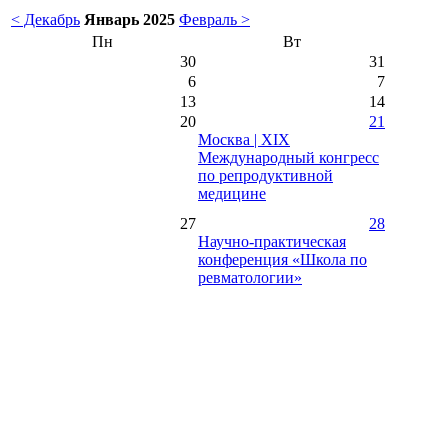
< Декабрь
Январь 2025
Февраль >
Пн
Вт
30
31
6
7
13
14
20
21
Москва | XIX
Международный конгресс
по репродуктивной
медицине
27
28
Научно-практическая
конференция «Школа по
ревматологии»