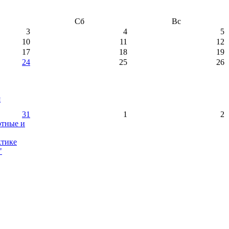
Сб
Вс
3
4
5
10
11
12
17
18
19
24
25
26
я
31
1
2
ртные и
ктике
"