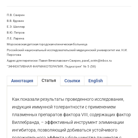
П.В. Свирин
В.В. Вдовин
Е.Э. Шиллер
В.Ю. Петров
Л.Е. Ларина
Морозовская детская городская клиническая больница
Российский национальный исследовательский медицинский университет им. Н.И.
Пирогова
Адрес для переписки: Павел Вячеславович Свирин, pavel_svirin@inbox.ru
"ЭФФЕКТИВНАЯ ФАРМАКОТЕРАПИЯ. Педиатрия" № 5 (58)
Статья
Аннотация
Ссылки
English
Как показали результаты проведенного исследования,
индукция иммунной толерантности с применением
плазменных препаратов фактора VIII, содержащих фактор
Виллебранда, – эффективный инструмент элиминации
ингибитора, позволяющий добиваться устойчивого
положительного эффекта у большинства пациентов с