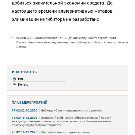
добиться значительной экономии средств. До
настоящего времени альтернативных методов
элиминации ингибитора не разработано.
КЛЮЧЕВЫЕ СЛОВА: гемофилия А, индукция иммунной толерантности,
Октанат Клинические исследования, hemophilia A, induction of immune tolerance,
Octanat
ИНСТРУМЕНТЫ
PDF
Печать
ПЛАН МЕРОПРИЯТИЙ
17.02-22.10.2026
|
Вебинар «Оториноларингология в фокусе»
18.02-16.12.2026
|
Всероссийский научно-образовательный проект
междисциплинарных школ по гастроэнтерологии «Настольная книга
практикующего гастроэнтеролога»
25.02-16.12.2026
|
Школа московского ревматолога