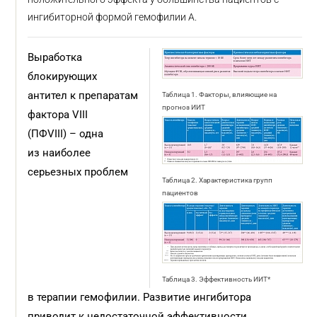
ингибиторной формой гемофилии А.
Выработка
блокирующих
антител к препаратам
Таблица 1. Факторы, влияющие на
прогноз ИИТ
фактора VIII
(ПФVIII) – одна
из наиболее
серьезных проблем
Таблица 2. Характеристика групп
пациентов
Таблица 3. Эффективность ИИТ*
в терапии гемофилии. Развитие ингибитора
приводит к недостаточной эффективности