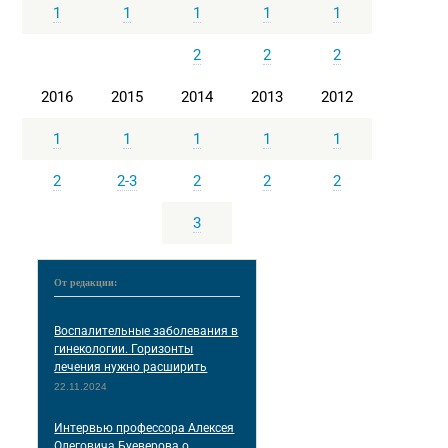
1
1
1
1
1
2
2
2
2016
2015
2014
2013
2012
1
1
1
1
1
2
2-3
2
2
2
3
От редакции:
Воспалительные заболевания в
гинекологии. Горизонты
лечения нужно расширить
22.11.2024
Интервью профессора Алексея
Олеговича Буеверова о