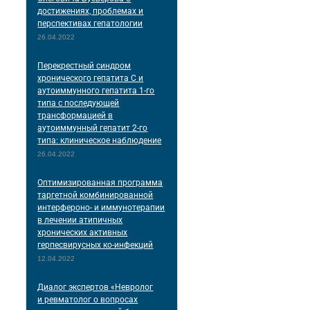
достижениях, проблемах и
перспективах гепатологии
26.04.2022
Перекрестный синдром
хронического гепатита С и
аутоиммунного гепатита 1-го
типа с последующей
трансформацией в
аутоиммунный гепатит 2-го
типа: клиническое наблюдение
26.04.2022
Оптимизированная программа
таргетной комбинированной
интерфероно- и иммунотерапии
в лечении атипичных
хронических активных
герпесвирусных ко-инфекций
12.04.2022
Диалог экспертов «Невролог
и ревматолог о вопросах